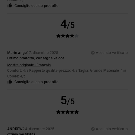
Colore
: 5
/5
Consiglio questo prodotto
4
/5
Marie-ange
27. dicembre 2025
Acquisto verificato
Ottimo prodotto, consegna veloce
Mostra originale - Français
Comfort
: 4
Rapporto qualità-prezzo
: 4
Taglia
: Grande
Materiale
: 4
/5
/5
/5
Colore
: 4
/5
Consiglio questo prodotto
5
/5
ANDREW
24. dicembre 2025
Acquisto verificato
ottima vestibilità