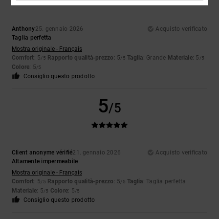
Anthony
25. gennaio 2026
Acquisto verificato
Taglia perfetta
Mostra originale - Français
Comfort
: 5
Rapporto qualità-prezzo
: 5
Taglia
: Grande
Materiale
: 5
/5
/5
/5
Colore
: 5
/5
Consiglio questo prodotto
5
/5
Client anonyme vérifié
21. gennaio 2026
Acquisto verificato
Altamente impermeabile
Mostra originale - Français
Comfort
: 5
Rapporto qualità-prezzo
: 5
Taglia
: Taglia perfetta
/5
/5
Materiale
: 5
Colore
: 5
/5
/5
Consiglio questo prodotto