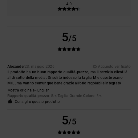
4.9
5
/5
Alexander
23. maggio 2026
Acquisto verificato
Il prodotto ha un buon rapporto qualità-prezzo, ma il servizio clienti è
al di sotto della media. Di solito indosso la taglia M e queste erano
M/L, ma vanno comunque bene grazie all'orlo regolabile integrato
Mostra originale - English
Rapporto qualità-prezzo
: 5
Taglia
: Grande
Colore
: 5
/5
/5
Consiglio questo prodotto
5
/5