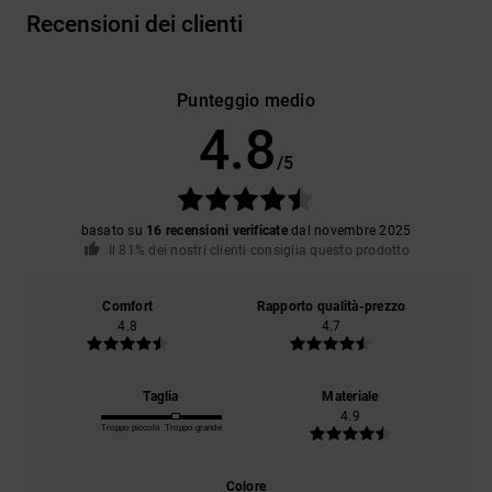
Recensioni dei clienti
Punteggio medio
4.8
/5
basato su
16 recensioni verificate
dal novembre 2025
Il 81% dei nostri clienti consiglia questo prodotto
Comfort
Rapporto qualità-prezzo
4.8
4.7
Taglia
Materiale
4.9
Troppo piccolo
Troppo grande
Colore