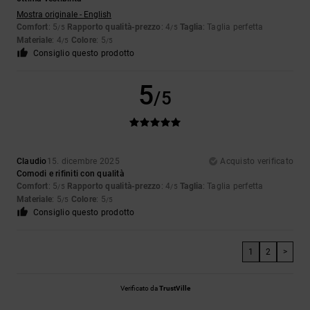
Mostra originale - English
Comfort
: 5
Rapporto qualità-prezzo
: 4
Taglia
: Taglia perfetta
/5
/5
Materiale
: 4
Colore
: 5
/5
/5
Consiglio questo prodotto
5
/5
Claudio
15. dicembre 2025
Acquisto verificato
Comodi e rifiniti con qualità
Comfort
: 5
Rapporto qualità-prezzo
: 4
Taglia
: Taglia perfetta
/5
/5
Materiale
: 5
Colore
: 5
/5
/5
Consiglio questo prodotto
1
2
>
Verificato da
TrustVille