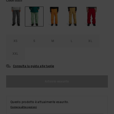
Basil
Colori
Borse e
risposte
zaini
alle
domande
più
Cinture e
frequenti e
portamonete
accedi al
nostro
modulo di
contatto.
XS
S
M
L
XL
Consulta
XXL
le FAQ
Consulta la guida alle taglie
Articolo esaurito
Questo prodotto è attualmente esaurito.
Compra altre opzioni