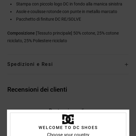
Stampa con piccolo logo DC in fondo alla manica sinistra
Asole e coulisse rotonde con punte in metallo marcato
Pacchetto di finiture DC RE/SOLVE
Composizione
[Tessuto principale] 50% cotone, 25% cotone
riciclato, 25% Poliestere riciclato
Spedizioni e Resi
Recensioni dei clienti
Punteggio medio
4.0
/5
WELCOME TO DC SHOES
Choose your country