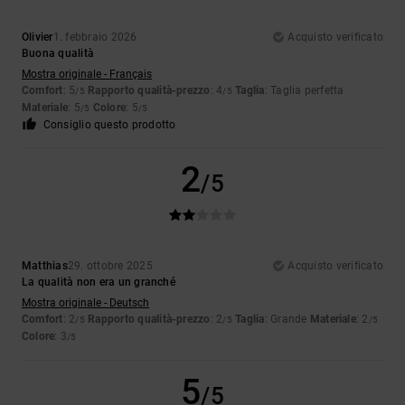
Olivier
1. febbraio 2026
Acquisto verificato
Buona qualità
Mostra originale - Français
Comfort
: 5
Rapporto qualità-prezzo
: 4
Taglia
: Taglia perfetta
/5
/5
Materiale
: 5
Colore
: 5
/5
/5
Consiglio questo prodotto
2
/5
Matthias
29. ottobre 2025
Acquisto verificato
La qualità non era un granché
Mostra originale - Deutsch
Comfort
: 2
Rapporto qualità-prezzo
: 2
Taglia
: Grande
Materiale
: 2
/5
/5
/5
Colore
: 3
/5
5
/5