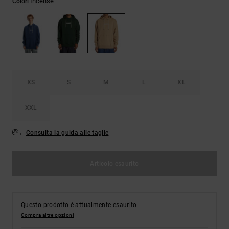
Incense
Colori
Borse e
risposte
zaini
alle
domande
più
Cinture e
frequenti e
portamonete
accedi al
nostro
modulo di
contatto.
XS
S
M
L
XL
Consulta
XXL
le FAQ
Consulta la guida alle taglie
Articolo esaurito
Questo prodotto è attualmente esaurito.
Compra altre opzioni