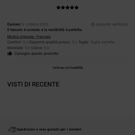
Damien
23. ottobre 2025
Acquisto verificato
Il tessuto è comodo e la vestibilità è perfetta.
Mostra originale - Français
Comfort
: 5
Rapporto qualità-prezzo
: 5
Taglia
: Taglia perfetta
/5
/5
Materiale
: 5
Colore
: 5
/5
/5
Consiglio questo prodotto
Verificato da
TrustVille
VISTI DI RECENTE
Spedizione e reso gratuiti per i membri