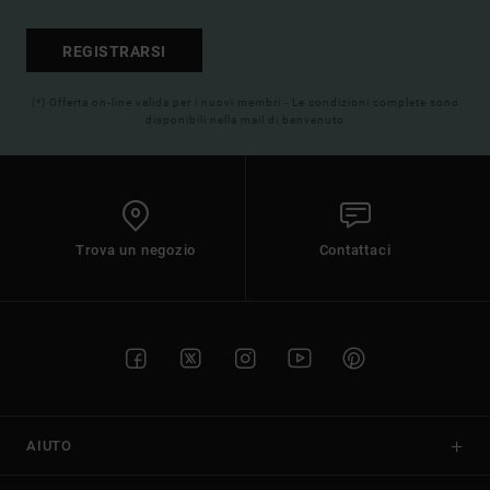
REGISTRARSI
(*) Offerta on-line valida per i nuovi membri - Le condizioni complete sono
disponibili nella mail di benvenuto
Trova un negozio
Contattaci
AIUTO