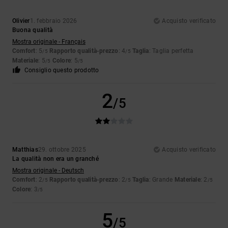
Olivier
1. febbraio 2026
Acquisto verificato
Buona qualità
Mostra originale - Français
Comfort
: 5
Rapporto qualità-prezzo
: 4
Taglia
: Taglia perfetta
/5
/5
Materiale
: 5
Colore
: 5
/5
/5
Consiglio questo prodotto
2
/5
Matthias
29. ottobre 2025
Acquisto verificato
La qualità non era un granché
Mostra originale - Deutsch
Comfort
: 2
Rapporto qualità-prezzo
: 2
Taglia
: Grande
Materiale
: 2
/5
/5
/5
Colore
: 3
/5
5
/5