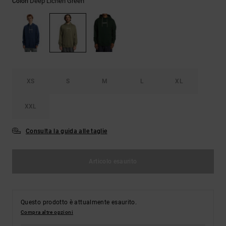
Deep Lichen Green
Colori
Borse e
risposte
zaini
alle
domande
più
Cinture e
frequenti e
portamonete
accedi al
nostro
modulo di
contatto.
XS
S
M
L
XL
Consulta
XXL
le FAQ
Consulta la guida alle taglie
Articolo esaurito
Questo prodotto è attualmente esaurito.
Compra altre opzioni