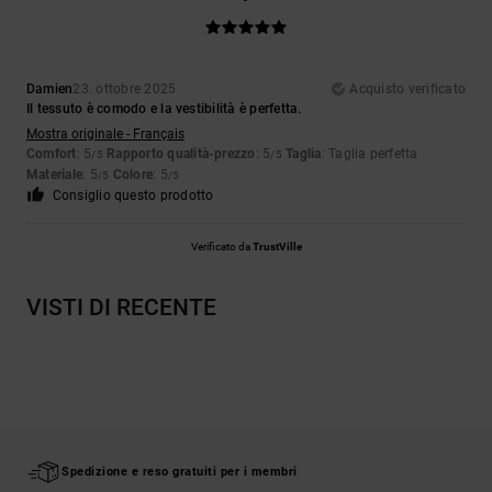
Damien
23. ottobre 2025
Acquisto verificato
Il tessuto è comodo e la vestibilità è perfetta.
Mostra originale - Français
Comfort
: 5
Rapporto qualità-prezzo
: 5
Taglia
: Taglia perfetta
/5
/5
Materiale
: 5
Colore
: 5
/5
/5
Consiglio questo prodotto
Verificato da
TrustVille
VISTI DI RECENTE
Spedizione e reso gratuiti per i membri