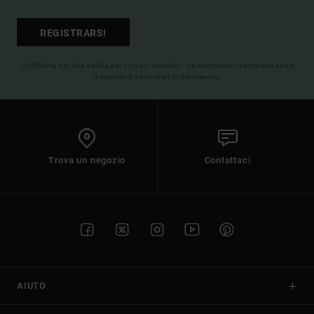
REGISTRARSI
(*) Offerta on-line valida per i nuovi membri - Le condizioni complete sono
disponibili nella mail di benvenuto
Trova un negozio
Contattaci
AIUTO