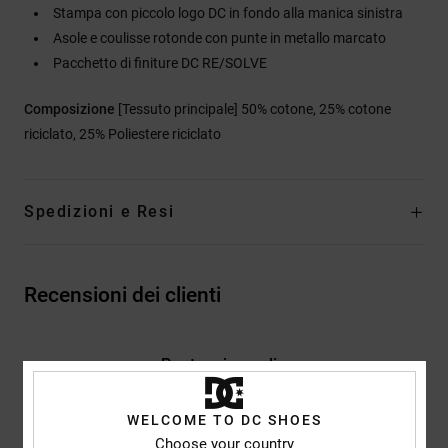
Stampa con piccolo logo DC in fondo alla manica sinistra
Asole e coulisse rotonde con punte in metallo marcato
Pacchetto di finiture DC RE/SOLVE
Composizione
[Tessuto principale] 50% cotone, 25% cotone
riciclato, 25% Poliestere riciclato
Spedizioni e Resi
Recensioni dei clienti
Punteggio medio
4.0
/5
WELCOME TO DC SHOES
Choose your country