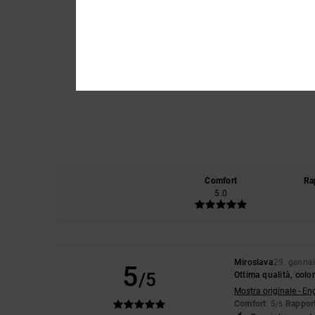
Comfort
Ra
5.0
Miroslava
29. genna
5
/5
Ottima qualità, colo
Mostra originale - En
Comfort
: 5
Rapport
/5