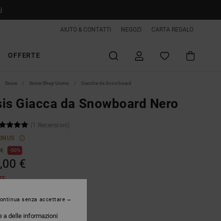
i
AIUTO & CONTATTI
NEGOZI
CARTA REGALO
OFFERTE
Snow
Snow Shop Uomo
Giacche da Snowboard
is Giacca da Snowboard Nero
(1 Recensioni)
ONUS
 €
50%
,00 €
TE
ontinua senza accettare
Black
e a delle informazioni