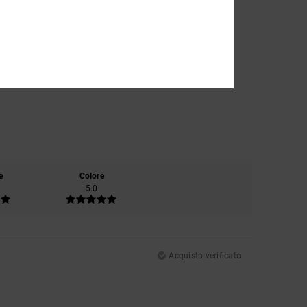
e
Colore
5.0
Acquisto verificato