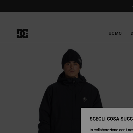
Salta
alle
informazioni
sul
prodotto
UOMO
SCEGLI COSA SUCC
In collaborazione con i nos