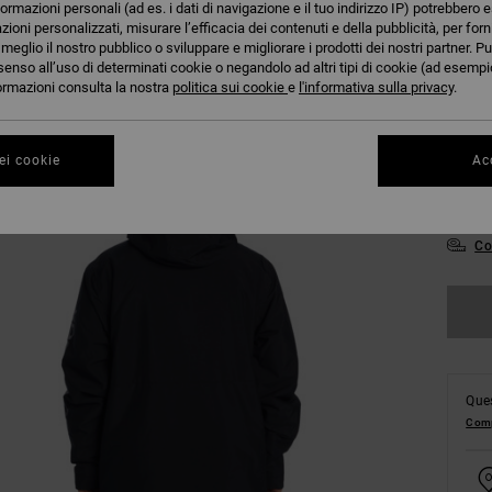
formazioni personali (ad es. i dati di navigazione e il tuo indirizzo IP) potrebbero e
azioni personalizzati, misurare l’efficacia dei contenuti e della pubblicità, per for
eglio il nostro pubblico o sviluppare e migliorare i prodotti dei nostri partner. Pu
senso all’uso di determinati cookie o negandolo ad altri tipi di cookie (ad esempio
nformazioni consulta la nostra
politica sui cookie
e
l'informativa sulla privacy
.
XX
ei cookie
Acc
XX
Co
Ques
Comp