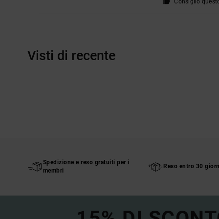
Consiglio quest
Visti di recente
Spedizione e reso gratuiti per i
Reso entro 30 giorn
membri
15% DI SCONT