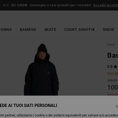
🤟🏻
DC CREW
Consegna e resi gratuiti per i membri
Accedi/ iscrivit
DONNA
BAMBINI
SKATE
COURT GRAFFIK
SNOW
Home
Bas
5.0
ECO-B
200,00
100
OFFER
EDE AI TUOI DATI PERSONALI
C
Colori
tri partner, utilizziamo i cookie o dei sistemi equivalenti per salvare e/o acceder