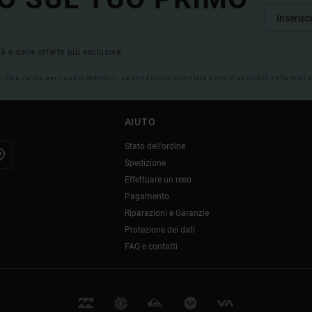
tà e delle offerte più esclusive.
on-line valida per i nuovi membri - Le condizioni complete sono disponibili nella mail
AIUTO
Stato dell'ordine
Spedizione
Effettuare un reso
Pagamento
Riparazioni e Garanzie
Protezione dei dati
FAQ e contatti