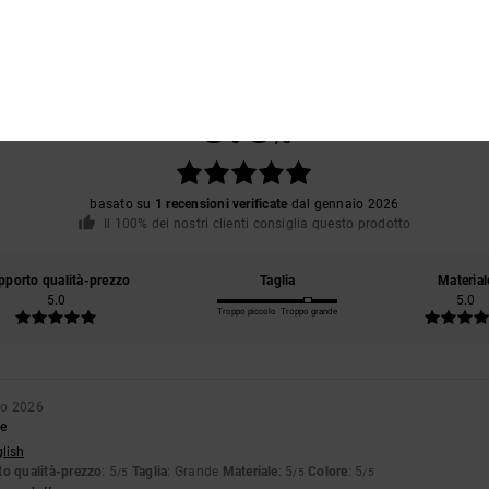
Punteggio medio
5.0
/5
basato su
1 recensioni verificate
dal gennaio 2026
Il 100% dei nostri clienti consiglia questo prodotto
pporto qualità-prezzo
Taglia
Material
5.0
5.0
Troppo piccolo
Troppo grande
io 2026
re
glish
o qualità-prezzo
: 5
Taglia
: Grande
Materiale
: 5
Colore
: 5
/5
/5
/5