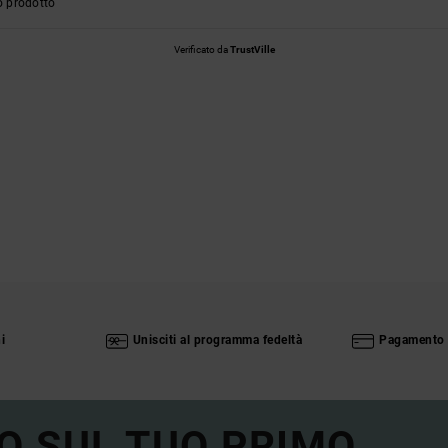
o prodotto
Verificato da
TrustVille
i
Unisciti al programma fedeltà
Pagamento 
O SUL TUO PRIMO