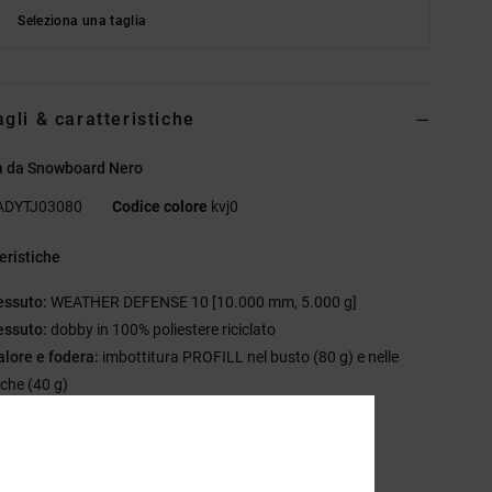
Seleziona una taglia
agli & caratteristiche
a da Snowboard Nero
ADYTJ03080
Codice colore
kvj0
eristiche
essuto:
WEATHER DEFENSE 10 [10.000 mm, 5.000 g]
essuto:
dobby in 100% poliestere riciclato
alore e fodera:
imbottitura PROFILL nel busto (80 g) e nelle
che (40 g)
odera in taffeta riciclato (60%)
ese d'aria ascellari in rete
ltre caratteristiche:
C0 DWR