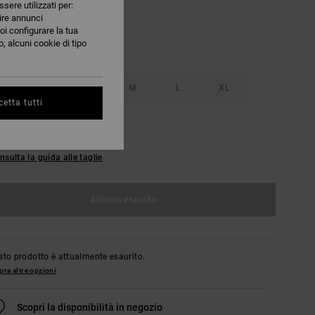
ssere utilizzati per:
nire annunci
oi configurare la tua
, alcuni cookie di tipo
S
XS
S
M
L
XL
etta tutti
L
nsulta la guida alle taglie
Articolo esaurito
to prodotto è attualmente esaurito.
ra altre opzioni
Scopri la disponibilità in negozio