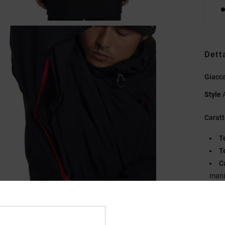
Dett
Giacc
Style
Caratt
T
T
C
mani
F
Pr
A