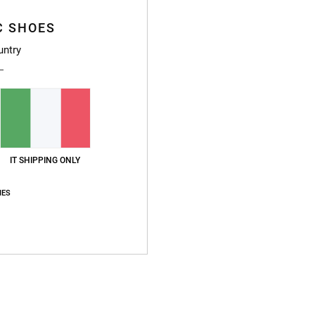
C
Gh
C SHOES
S
untry
S
P
T
T
T
C
IT SHIPPING ONLY
Compo
IES
Sped