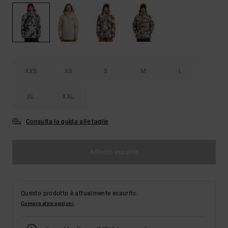
Borse e
risposte
zaini
alle
domande
più
Cinture e
frequenti e
portamonete
accedi al
nostro
XXS
XS
S
M
L
modulo di
contatto.
XL
XXL
Consulta
le FAQ
Consulta la guida alle taglie
Articolo esaurito
Questo prodotto è attualmente esaurito.
Compra altre opzioni