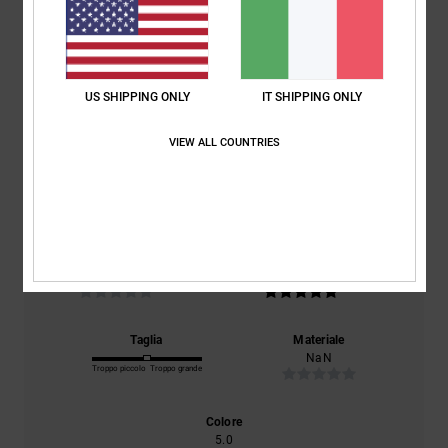
Recensioni dei clienti
Punteggio medio
5.0
US SHIPPING ONLY
IT SHIPPING ONLY
/5
VIEW ALL COUNTRIES
basato su
2 recensioni verificate
dal gennaio 2026
Il 100% dei nostri clienti consiglia questo prodotto
Comfort
Rapporto qualità-prezzo
NaN
5.0
Taglia
Materiale
NaN
Troppo piccolo
Troppo grande
Colore
5.0