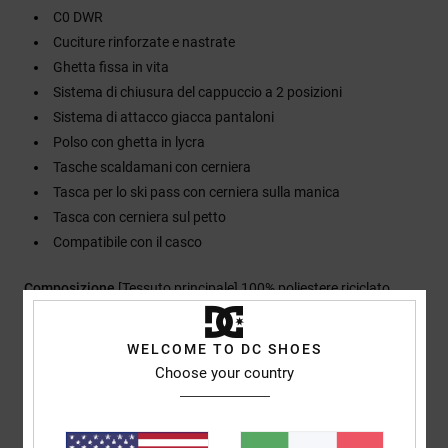
C0 DWR
Cuciture rinforzate e nastrate
Ghetta fissa in vita
Sistema di chiusura del cappuccio a 2 posizioni
Sistema di attacco giacca pantaloni
Polso con ghetta in lycra
Tasche scaldamani con cerniera
Tasca per lo ski pass con cerniera sulla manica
Tasca con cerniera sul petto
Compatibile con il casco
Composizione
[Tessuto principale] 100% poliestere riciclato
WELCOME TO DC SHOES
Spedizioni e Resi
Choose your country