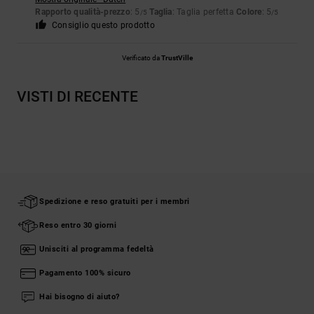
Rapporto qualità-prezzo
: 5
Taglia
: Taglia perfetta
Colore
: 5
/5
/5
Consiglio questo prodotto
Verificato da
TrustVille
VISTI DI RECENTE
Spedizione e reso gratuiti per i membri
Reso entro 30 giorni
Unisciti al programma fedeltà
Pagamento 100% sicuro
Hai bisogno di aiuto?