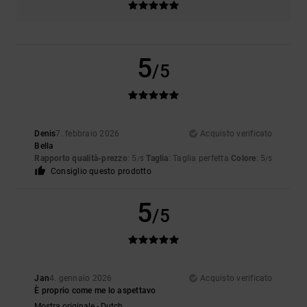
5
/5
Denis
7. febbraio 2026
Acquisto verificato
Bella
Rapporto qualità-prezzo
: 5
Taglia
: Taglia perfetta
Colore
: 5
/5
/5
Consiglio questo prodotto
5
/5
Jan
4. gennaio 2026
Acquisto verificato
È proprio come me lo aspettavo
Mostra originale - Dutch