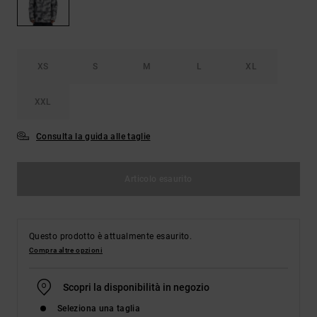
Borse e
risposte
zaini
alle
domande
più
Cinture e
frequenti e
XS
S
M
L
XL
portamonete
accedi al
nostro
modulo di
XXL
contatto.
Consulta la guida alle taglie
Consulta
le FAQ
Articolo esaurito
Questo prodotto è attualmente esaurito.
Compra altre opzioni
Scopri la disponibilità in negozio
Seleziona una taglia