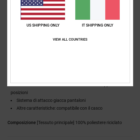
Maniche:
maniche lunghe
Chiusura:
chiusura con cerniera integrale
Tasche:
tasche scaldamani con cerniera
US SHIPPING ONLY
IT SHIPPING ONLY
Tasca per lo ski pass con cerniera sulla manica
Tasca con cerniera sul petto
VIEW ALL COUNTRIES
Fodera:
fodera in taffeta riciclato
Cuciture:
cuciture completamente nastrate
Ventilazione: prese d'aria ascellari in rete
Ghette: ghetta fissa in vita
Polso con ghetta in lycra
Sistema di attacco: sistema di chiusura del cappuccio a 2
posizioni
Sistema di attacco giacca pantaloni
Altre caratteristiche: compatibile con il casco
Composizione
[Tessuto principale] 100% poliestere riciclato