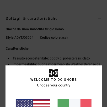
Dettagli & caratteristiche
Giacca da snow imbottita Grigio Uomo
Style
ADYTJ03064
Codice colore
xssk
Caratteristiche
Tessuto ecosostenibile:
dobby di poliestere riciclato
Impermeabilità:
buona impermeabilità Weather Defense da
10K [10.000 mm/5000 g]
Il tessuto con trattamento DWR [durable water repellent] ti
WELCOME TO DC SHOES
mantiene all'asciutto e ti protegge dagli elementi
Choose your country
Isolamento:
imbottitura in profill
[Peso dell'imbottitura: 80 g/m2 corpo, 40 g/m2 maniche]
vestibilità:
vestibilità regular
Collo:
collo con cappuccio