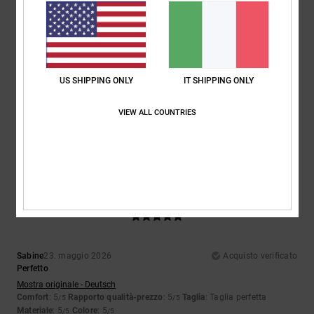
Taglia
Materiale
5.0
Troppo piccolo
Troppo grande
US SHIPPING ONLY
IT SHIPPING ONLY
Colore
VIEW ALL COUNTRIES
5.0
5
/5
Sabine
23. maggio 2026
Acquisto verificato
Perfetto
Mostra originale - Deutsch
Comfort
: 5
Rapporto qualità-prezzo
: 5
Taglia
: Taglia perfetta
/5
/5
Materiale
: 5
Colore
: 5
/5
/5