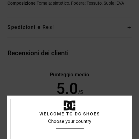
Composizione
Tomaia: sintetico, Fodera: Tessuto, Suola: EVA
Spedizioni e Resi
Recensioni dei clienti
Punteggio medio
5.0
/5
basato su
3 recensioni verificate
dal maggio 2026
WELCOME TO DC SHOES
Il 100% dei nostri clienti consiglia questo prodotto
Choose your country
Comfort
Rapporto qualità-prezzo
5.0
5.0