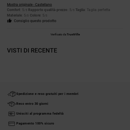
Mostra originale - Castellano
Comfort
: 5
Rapporto qualità-prezzo
: 5
Taglia
: Taglia perfetta
/5
/5
Materiale
: 5
Colore
: 5
/5
/5
Consiglio questo prodotto
Verificato da
TrustVille
VISTI DI RECENTE
Spedizione e reso gratuiti per i membri
Reso entro 30 giorni
Unisciti al programma fedeltà
Pagamento 100% sicuro