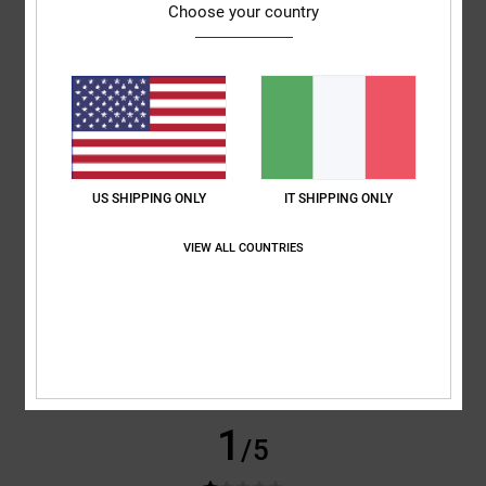
Choose your country
Colore
4.5
5
/5
US SHIPPING ONLY
IT SHIPPING ONLY
VIEW ALL COUNTRIES
Dominik
22. giugno 2026
Acquisto verificato
È piacevole al tatto e ha un bell'aspetto.
Mostra originale - Deutsch
Comfort
: 5
Rapporto qualità-prezzo
: 5
Taglia
: Taglia perfetta
/5
/5
Materiale
: 5
Colore
: 5
/5
/5
Consiglio questo prodotto
1
/5