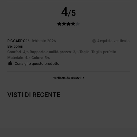
4
/5
RICCARDO
26. febbraio 2026
Acquisto verificato
Bei colori
Comfort
: 4
Rapporto qualità-prezzo
: 3
Taglia
: Taglia perfetta
/5
/5
Materiale
: 4
Colore
: 5
/5
/5
Consiglio questo prodotto
Verificato da
TrustVille
VISTI DI RECENTE