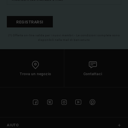
REGISTRARSI
(*) Offerta on-line valida per i nuovi membri - Le condizioni complete sono
disponibili nella mail di benvenuto
Trova un negozio
Contattaci
AIUTO