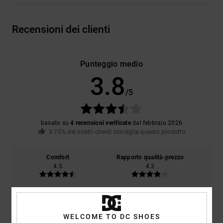
Recensioni dei clienti
Punteggio medio
3.8
/5
basato su
4 recensioni verificate
dal febbraio 2026
Il 75% dei nostri clienti consiglia questo prodotto
Comfort
Rapporto qualità-prezzo
4.5
4.3
Taglia
Materiale
4.3
Troppo piccolo
Troppo grande
WELCOME TO DC SHOES