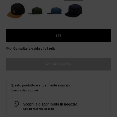
Borse e
risposte
zaini
alle
domande
più
Cinture e
frequenti e
portamonete
accedi al
nostro
1SZ
modulo di
contatto.
Consulta la guida alle taglie
Consulta
le FAQ
Articolo esaurito
Questo prodotto è attualmente esaurito.
Compra altre opzioni
Scopri la disponibilità in negozio
Seleziona il mio negozio