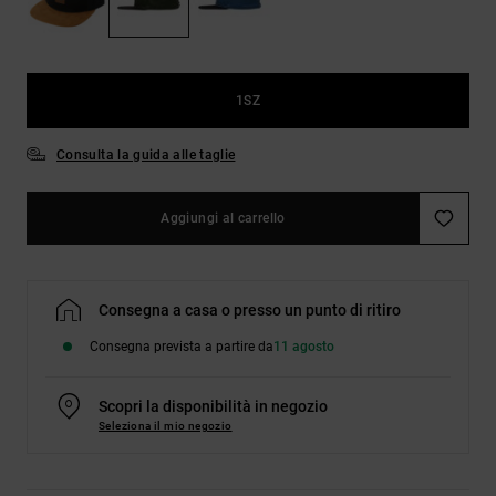
Borse e
risposte
zaini
alle
domande
più
Cinture e
frequenti e
1SZ
portamonete
accedi al
nostro
Consulta la guida alle taglie
modulo di
contatto.
Consulta
Aggiungi al carrello
le FAQ
Consegna a casa o presso un punto di ritiro
Consegna prevista a partire da
11 agosto
Scopri la disponibilità in negozio
Seleziona il mio negozio