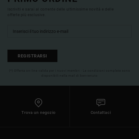
Iscriviti e sarai al corrente delle ultimissime novità e delle
offerte più esclusive.
REGISTRARSI
(*) Offerta on-line valida per i nuovi membri - Le condizioni complete sono
disponibili nella mail di benvenuto
Trova un negozio
Contattaci