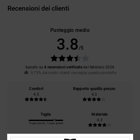
Recensioni dei clienti
Punteggio medio
3.8
/5
basato su
4 recensioni verificate
dal febbraio 2026
Il 75% dei nostri clienti consiglia questo prodotto
Comfort
Rapporto qualità-prezzo
4.5
4.3
Taglia
Materiale
4.3
Troppo piccolo
Troppo grande