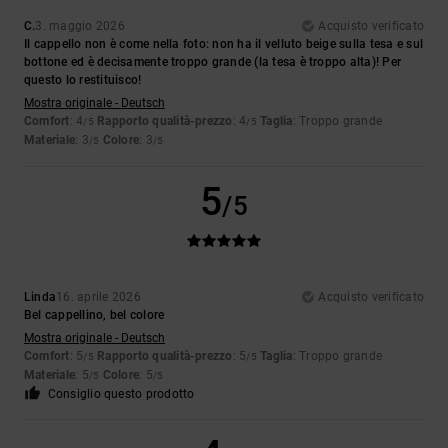
C.
3. maggio 2026
Acquisto verificato
Il cappello non è come nella foto: non ha il velluto beige sulla tesa e sul
bottone ed è decisamente troppo grande (la tesa è troppo alta)! Per
questo lo restituisco!
Mostra originale - Deutsch
Comfort
: 4
Rapporto qualità-prezzo
: 4
Taglia
: Troppo grande
/5
/5
Materiale
: 3
Colore
: 3
/5
/5
5
/5
Linda
16. aprile 2026
Acquisto verificato
Bel cappellino, bel colore
Mostra originale - Deutsch
Comfort
: 5
Rapporto qualità-prezzo
: 5
Taglia
: Troppo grande
/5
/5
Materiale
: 5
Colore
: 5
/5
/5
Consiglio questo prodotto