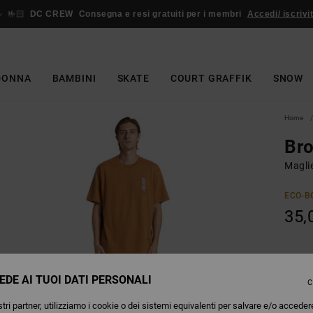
🤟🏻
DC CREW
Consegna e resi gratuiti per i membri
Accedi/ iscrivit
DONNA
BAMBINI
SKATE
COURT GRAFFIK
SNOW
Home
Br
Magli
ECO-B
35,
Colori
EDE AI TUOI DATI PERSONALI
C
tri partner, utilizziamo i cookie o dei sistemi equivalenti per salvare e/o acceder