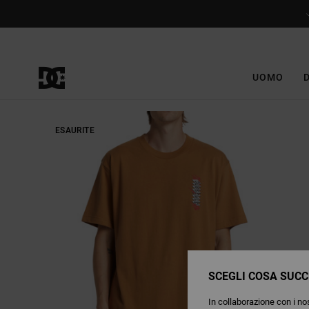
Salta
alle
informazioni
sul
prodotto
UOMO
ESAURITE
SCEGLI COSA SUCC
In collaborazione con i nos