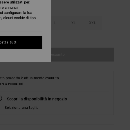
ssere utilizzati per:
nire annunci
oi configurare la tua
, alcuni cookie di tipo
S
M
L
XL
XXL
nsulta la guida alle taglie
etta tutti
Articolo esaurito
to prodotto è attualmente esaurito.
ra altre opzioni
Scopri la disponibilità in negozio
Seleziona una taglia