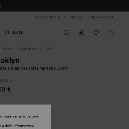
i
AIUTO & CONTATTI
NEGOZI
CARTA REGALO
OFFERTE
Uomo
Abbigliamento
T-shirt
ooklyn
etta a maniche corte Marrone Uomo
ONUS
00 €
Chipmunk
ontinua senza accettare
e a delle informazioni