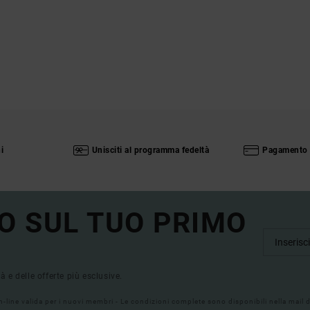
i
Unisciti al programma fedeltà
Pagamento 
O SUL TUO PRIMO
tà e delle offerte più esclusive.
on-line valida per i nuovi membri - Le condizioni complete sono disponibili nella mail