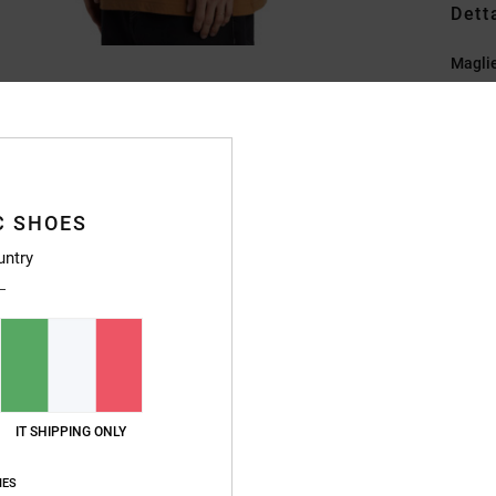
Dett
Magli
Style
Caratt
C
C SHOES
T
[200
untry
Ve
C
M
M
Et
E
IT SHIPPING ONLY
Compo
IES