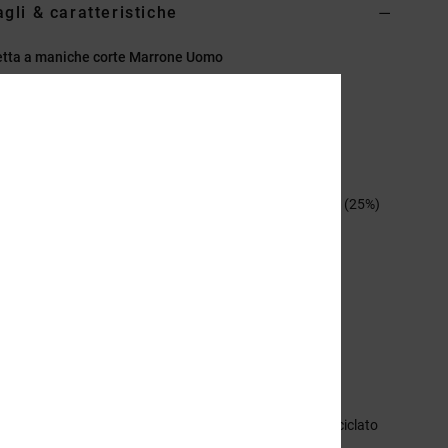
agli & caratteristiche
etta a maniche corte Marrone Uomo
ADYZT05413
Codice colore
cmw0
eristiche
ollezione:
collezione Lineguide
essuto:
jersey in misto di cotone (75%) e cotone riciclato (25%)
 g/m2]
stibilità:
vestibilità standard
ollo:
Girocollo
aniche:
maniche corte
arcatura:
stampe sul petto sinistro e sulla schiena
ichetta serigrafata centrale sul collo posteriore
tichetta verticale sovrapposta sull'orlo
sizione
[Tessuto principale] 75% cotone, 25% cotone riciclato