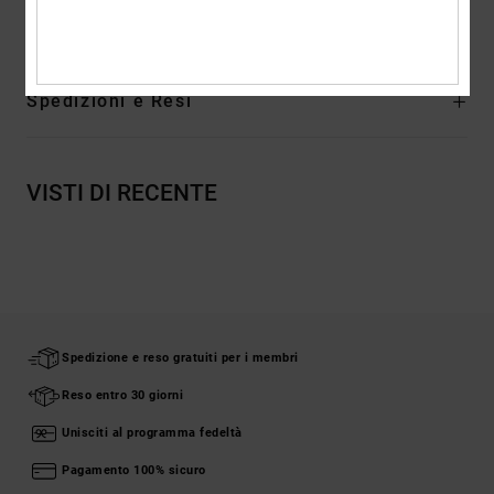
riciclato, 20% poliestere riciclato
Spedizioni e Resi
VISTI DI RECENTE
Spedizione e reso gratuiti per i membri
Reso entro 30 giorni
Unisciti al programma fedeltà
Pagamento 100% sicuro