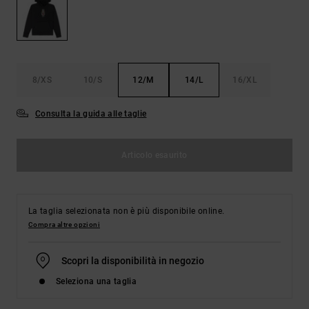
Borse e
risposte
zaini
alle
domande
più
Cinture e
frequenti e
portamonete
accedi al
8/XS
10/S
12/M
14/L
16/XL
nostro
modulo di
contatto.
Consulta la guida alle taglie
Consulta
le FAQ
Articolo esaurito
La taglia selezionata non è più disponibile online.
Compra altre opzioni
Scopri la disponibilità in negozio
Seleziona una taglia