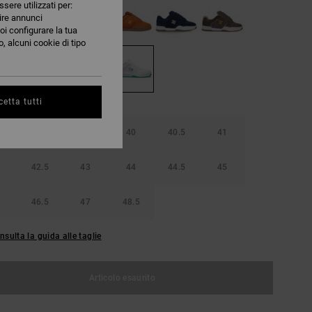
ssere utilizzati per:
nire annunci
oi configurare la tua
, alcuni cookie di tipo
etta tutti
38.5
39
40
40.5
41
42.5
43
44
44.5
45
46.5
47
48.5
nsulta la guida alle taglie
Articolo esaurito