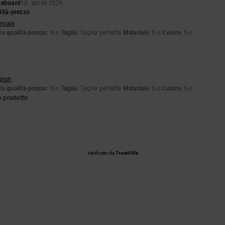
teboard
18. aprile 2026
lità-prezzo
ançais
o qualità-prezzo
: 4
Taglia
: Taglia perfetta
Materiale
: 5
Colore
: 5
/5
/5
/5
glish
o qualità-prezzo
: 5
Taglia
: Taglia perfetta
Materiale
: 5
Colore
: 5
/5
/5
/5
o prodotto
Verificato da
TrustVille