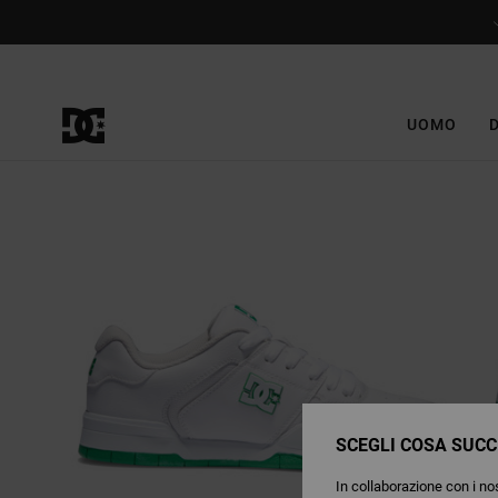
Salta
alle
informazioni
sul
prodotto
UOMO
SCEGLI COSA SUCC
In collaborazione con i nos