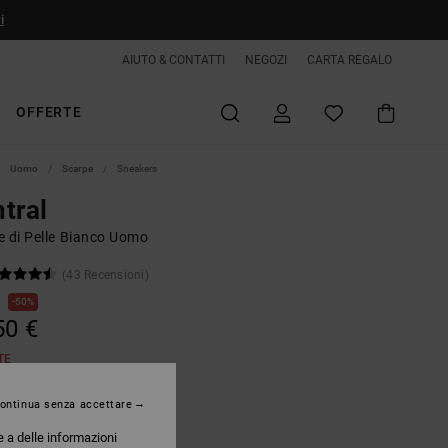
i
AIUTO & CONTATTI
NEGOZI
CARTA REGALO
OFFERTE
Uomo
Scarpe
Sneakers
tral
e di Pelle Bianco Uomo
(43 Recensioni)
€
50%
50 €
TE
ontinua senza accettare
White/green
e a delle informazioni