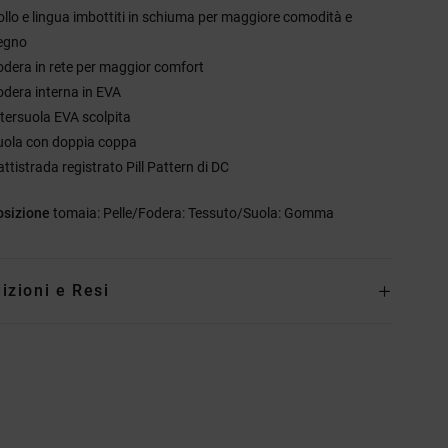
ollo e lingua imbottiti in schiuma per maggiore comodità e
egno
odera in rete per maggior comfort
odera interna in EVA
ntersuola EVA scolpita
uola con doppia coppa
ttistrada registrato Pill Pattern di DC
sizione
tomaia: Pelle/Fodera: Tessuto/Suola: Gomma
izioni e Resi