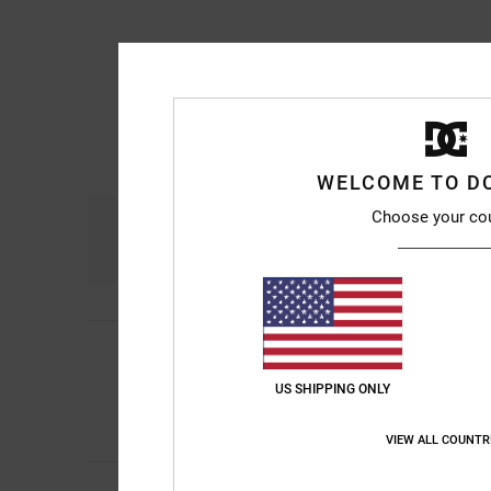
WELCOME TO D
Choose your co
Comfort
Ra
4.8
Encarnacion
6. lugli
4
/5
Una scarpa bella e
US SHIPPING ONLY
Mostra originale - Fr
Comfort
: 4
Rapport
/5
Consiglio quest
VIEW ALL COUNTR
Ramon
1. luglio 202