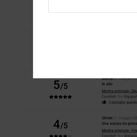
5
/5
Una sneaker davvero
Mostra originale - De
Comfort
: 5
Rapport
/5
Consiglio quest
Robert
18. giugno 2
5
/5
Scarpa fantastica 
Mostra originale - Du
Comfort
: 5
Rapport
/5
Consiglio quest
Danny
31. maggio 2
5
/5
In alto
Mostra originale - De
Comfort
: 5
Rapport
/5
Consiglio quest
Olivier
27. maggio 2
4
/5
Una scarpa da ginna
Mostra originale - Fr
Comfort
: 5
Materia
/5