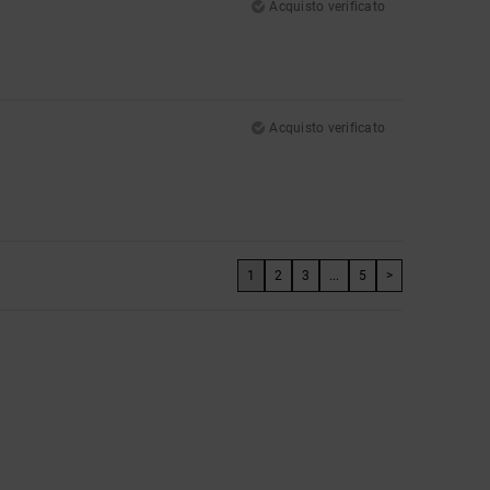
Acquisto verificato
Acquisto verificato
1
2
3
...
5
>