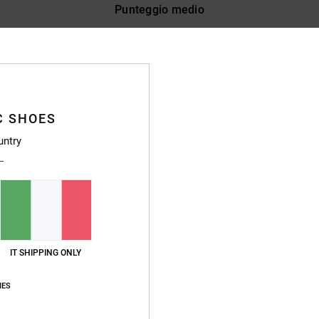
Punteggio medio
4.8
/5
basato su
43 recensioni verificate
dal settembre 2025
Il 86% dei nostri clienti consiglia questo prodotto
C SHOES
untry
pporto qualità-prezzo
Taglia
Material
4.8
4.8
Troppo piccolo
Troppo grande
o 2026
 comoda
IT SHIPPING ONLY
ançais
o qualità-prezzo
: 4
Taglia
: Taglia perfetta
Materiale
: 4
Colore
: 4
/5
/5
/5
o prodotto
IES
6