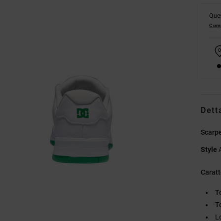
Ques
Comp
Dett
Scarpe
Style
Caratt
T
T
L