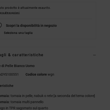
to prodotto è attualmente esaurito.
ra altre opzioni
Scopri la disponibilità in negozio
Seleziona una taglia
agli & caratteristiche
 di Pelle Bianco Uomo
ADYS100551
Codice colore
wgn
eristiche
omaia:
tomaia in pelle, nabuk o rete [a seconda del tema colore]
omaia:
tomaia multi pannello
ogo in TPR sagomato sul quarto