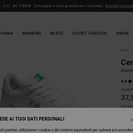
🤟🏻
DC CREW
Consegna e resi gratuiti per i membri
Accedi/ iscrivit
DONNA
BAMBINI
SKATE
COURT GRAFFIK
SNOW
Home
Cen
Scarp
4.8
75,00 
37,
OFFER
EDE AI TUOI DATI PERSONALI
C
Colori
tri partner, utilizziamo i cookie o dei sistemi equivalenti per salvare e/o acceder