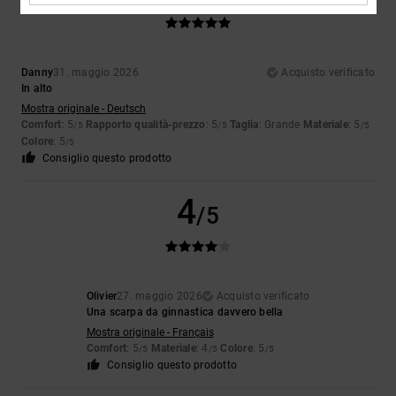
Danny
31. maggio 2026
Acquisto verificato
In alto
Mostra originale - Deutsch
Comfort
: 5
Rapporto qualità-prezzo
: 5
Taglia
: Grande
Materiale
: 5
/5
/5
/5
Colore
: 5
/5
Consiglio questo prodotto
4
/5
Olivier
27. maggio 2026
Acquisto verificato
Una scarpa da ginnastica davvero bella
Mostra originale - Français
Comfort
: 5
Materiale
: 4
Colore
: 5
/5
/5
/5
Consiglio questo prodotto