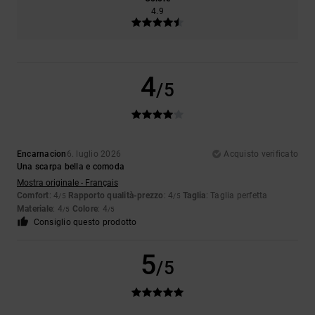
4.9
4
/5
Encarnacion
6. luglio 2026
Acquisto verificato
Una scarpa bella e comoda
Mostra originale - Français
Comfort
: 4
Rapporto qualità-prezzo
: 4
Taglia
: Taglia perfetta
/5
/5
Materiale
: 4
Colore
: 4
/5
/5
Consiglio questo prodotto
5
/5