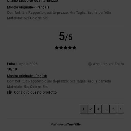
Ottimo rapporto qualità-prezzo
Mostra originale - Français
Comfort
: 5
Rapporto qualità-prezzo
: 4
Taglia
: Taglia perfetta
/5
/5
Materiale
: 5
Colore
: 5
/5
/5
5
/5
Luka
1. aprile 2026
Acquisto verificato
10/10
Mostra originale - English
Comfort
: 5
Rapporto qualità-prezzo
: 5
Taglia
: Taglia perfetta
/5
/5
Materiale
: 5
Colore
: 5
/5
/5
Consiglio questo prodotto
1
2
3
...
5
>
Verificato da
TrustVille