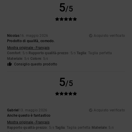
5
/5
Nicolas
16. maggio 2026
Acquisto verificato
Prodotto di qualità, comodo.
Mostra originale - Français
Comfort
: 5
Rapporto qualità-prezzo
: 5
Taglia
: Taglia perfetta
/5
/5
Materiale
: 5
Colore
: 5
/5
/5
Consiglio questo prodotto
5
/5
Gabriel
13. maggio 2026
Acquisto verificato
Anche questo è fantastico
Mostra originale - Français
Rapporto qualità-prezzo
: 5
Taglia
: Taglia perfetta
Materiale
: 5
/5
/5