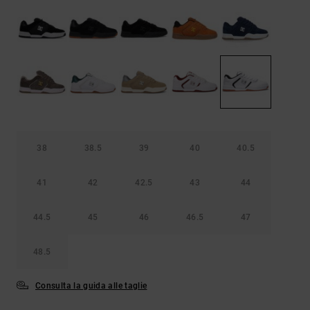
Borse e
risposte
zaini
alle
domande
più
Cinture e
frequenti e
portamonete
accedi al
nostro
modulo di
contatto.
Consulta
le FAQ
38
38.5
39
40
40.5
41
42
42.5
43
44
44.5
45
46
46.5
47
48.5
Consulta la guida alle taglie