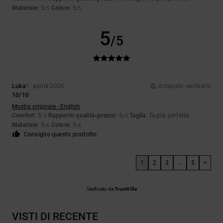
Materiale
: 5
Colore
: 5
/5
/5
5
/5
Luka
1. aprile 2026
Acquisto verificato
10/10
Mostra originale - English
Comfort
: 5
Rapporto qualità-prezzo
: 5
Taglia
: Taglia perfetta
/5
/5
Materiale
: 5
Colore
: 5
/5
/5
Consiglio questo prodotto
1
2
3
...
5
>
Verificato da
TrustVille
VISTI DI RECENTE