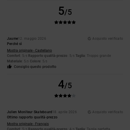
5
/5
Jaume
12. maggio 2026
Acquisto verificato
Perché sì
Mostra originale - Castellano
Comfort
: 5
Rapporto qualità-prezzo
: 5
Taglia
: Troppo grande
/5
/5
Materiale
: 5
Colore
: 5
/5
/5
Consiglio questo prodotto
4
/5
Julien Moniteur Skateboard
18. aprile 2026
Acquisto verificato
Ottimo rapporto qualità-prezzo
Mostra originale - Français
Comfort
: 5
Rapporto qualità-prezzo
: 4
Taglia
: Taglia perfetta
/5
/5