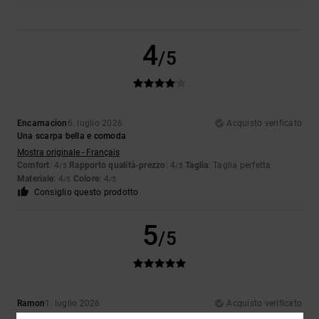
4
/5
Encarnacion
6. luglio 2026
Acquisto verificato
Una scarpa bella e comoda
Mostra originale - Français
Comfort
: 4
Rapporto qualità-prezzo
: 4
Taglia
: Taglia perfetta
/5
/5
Materiale
: 4
Colore
: 4
/5
/5
Consiglio questo prodotto
5
/5
Ramon
1. luglio 2026
Acquisto verificato
Una sneaker davvero bella