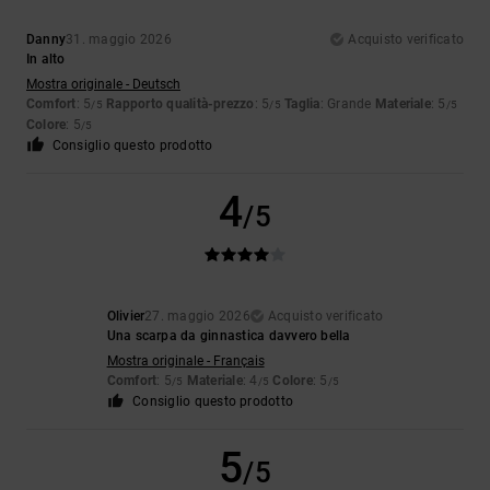
Danny
31. maggio 2026
Acquisto verificato
In alto
Mostra originale - Deutsch
Comfort
: 5
Rapporto qualità-prezzo
: 5
Taglia
: Grande
Materiale
: 5
/5
/5
/5
Colore
: 5
/5
Consiglio questo prodotto
4
/5
Olivier
27. maggio 2026
Acquisto verificato
Una scarpa da ginnastica davvero bella
Mostra originale - Français
Comfort
: 5
Materiale
: 4
Colore
: 5
/5
/5
/5
Consiglio questo prodotto
5
/5