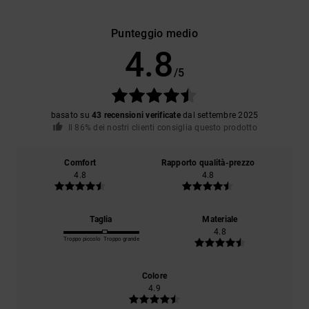
Punteggio medio
4.8
/5
basato su
43 recensioni verificate
dal settembre 2025
Il 86% dei nostri clienti consiglia questo prodotto
Comfort
Rapporto qualità-prezzo
4.8
4.8
Taglia
Materiale
4.8
Troppo piccolo
Troppo grande
Colore
4.9