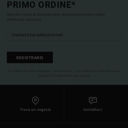
PRIMO ORDINE*
Iscriviti e sarai al corrente delle ultimissime novità e delle
offerte più esclusive.
REGISTRARSI
(*) Offerta on-line valida per i nuovi membri - Le condizioni complete sono
disponibili nella mail di benvenuto
Trova un negozio
Contattaci