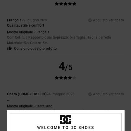
François
29. giugno 2026
Acquisto verificato
Qualità, stile e comfort
Mostra originale - Français
Comfort
: 5
Rapporto qualità-prezzo
: 5
Taglia
: Taglia perfetta
/5
/5
Materiale
: 5
Colore
: 5
/5
/5
Consiglio questo prodotto
4
/5
Charo (GÓMEZ OVIEDO)
24. maggio 2026
Acquisto verificato
...
Mostra originale - Castellano
Comfort
: 4
Rapporto qualità-prezzo
: 5
Taglia
: Taglia perfetta
/5
/5
Materiale
: 5
Colore
: 5
/5
/5
Consiglio questo prodotto
WELCOME TO DC SHOES