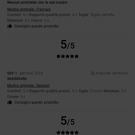
Nessun problema con le sue scarpe
Mostra originale - Français
Comfort
: 4
Rapporto qualità-prezzo
: 4
Taglia
: Taglia perfetta
/5
/5
Materiale
: 5
Colore
: 5
/5
/5
Consiglio questo prodotto
5
/5
Grit
16. gennaio 2026
Acquisto verificato
Soddisfatto
Mostra originale - Deutsch
Comfort
: 5
Rapporto qualità-prezzo
: 5
Taglia
: Piccolo
Materiale
: 5
/5
/5
/5
Colore
: 5
/5
Consiglio questo prodotto
5
/5