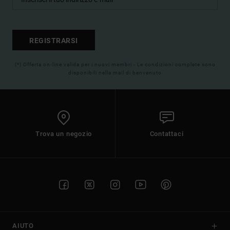
REGISTRARSI
(*) Offerta on-line valida per i nuovi membri - Le condizioni complete sono
disponibili nella mail di benvenuto
Trova un negozio
Contattaci
AIUTO