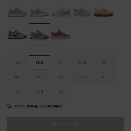
Borse e
risposte
zaini
alle
domande
più
Cinture e
frequenti e
portamonete
accedi al
nostro
modulo di
contatto.
Consulta
le FAQ
36
36.5
37
37.5
38
38.5
39
40
40.5
41
42
42.5
43
Consulta la guida alle taglie
Articolo esaurito