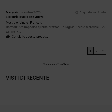
Maryse
6. dicembre 2025
Acquisto verificato
È proprio quello che volevo
Mostra originale - Français
Comfort
: 5
Rapporto qualità-prezzo
: 5
Taglia
: Piccolo
Materiale
: 5
/5
/5
/5
Colore
: 5
/5
Consiglio questo prodotto
1
2
>
Verificato da
TrustVille
VISTI DI RECENTE