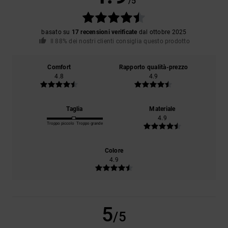
/5
basato su
17 recensioni verificate
dal ottobre 2025
Il 88% dei nostri clienti consiglia questo prodotto
Comfort
Rapporto qualità-prezzo
4.8
4.9
Taglia
Materiale
4.9
Troppo piccolo
Troppo grande
Colore
4.9
5
/5