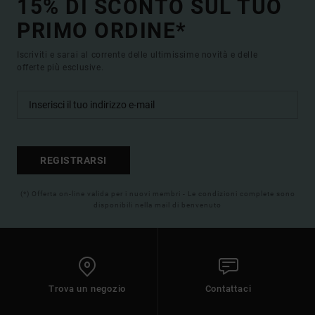
15% DI SCONTO SUL TUO
PRIMO ORDINE*
Iscriviti e sarai al corrente delle ultimissime novità e delle
offerte più esclusive.
REGISTRARSI
(*) Offerta on-line valida per i nuovi membri - Le condizioni complete sono
disponibili nella mail di benvenuto
Trova un negozio
Contattaci