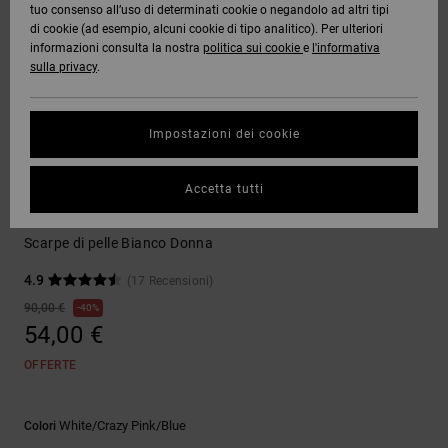
tuo consenso all’uso di determinati cookie o negandolo ad altri tipi
Quiksilver
Tutto
Capispalla
Jeans,
Capispalla
Felpe
Guarda
di cookie (ad esempio, alcuni cookie di tipo analitico). Per ulteriori
Freedom
Stivali da
Pantaloni
Berretti
Tutto
informazioni consulta la nostra
politica sui cookie
e
l'informativa
OFFERTE
Onyx
Snowboard
e Short
sulla privacy
.
Pantaloni
Felpe
Protezione
Accessori
dei dati
AIUTO &
AT-2
Unisex
Guarda
Impostazioni dei cookie
CONTATTI
Shorts
T-shirt
Tutto
Guarda
Guida alle
Liquid
Guarda
Tutto
taglie
Scarpe da skate
Accetta tutti
NEGOZI
Fuego
Boardshorts
Camicie e
Tutto
polo
Construct
Scarpe di pelle Bianco Donna
Avvia una
CARTA
Guarda
conversazione
REGALO
Tutto
Pantaloni,
4.9
(17 Recensioni)
per ottenere
jeans e
la risposta
90,00 €
40%
short
più rapida
54,00 €
WISHLIST
alla tua
domanda.
OFFERTE
Berretti e
Avvia una
Cappelli
conversazione
White/crazy Pink/blue
Colori
Trova le