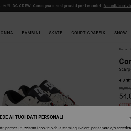
🤟🏻
DC CREW
Consegna e resi gratuiti per i membri
Accedi/ iscrivit
DONNA
BAMBINI
SKATE
COURT GRAFFIK
SNOW
Home
Con
Scarp
4.8
90,00 
54,
OFFER
EDE AI TUOI DATI PERSONALI
C
Colori
tri partner, utilizziamo i cookie o dei sistemi equivalenti per salvare e/o acceder