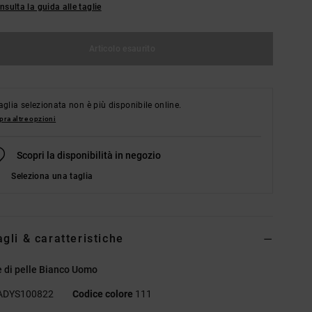
nsulta la guida alle taglie
Articolo esaurito
aglia selezionata non è più disponibile online.
ra altre opzioni
Scopri la disponibilità in negozio
Seleziona una taglia
agli & caratteristiche
 di pelle Bianco Uomo
ADYS100822
Codice colore
111