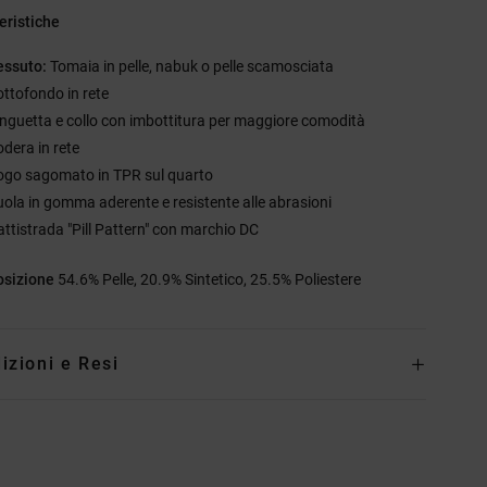
eristiche
essuto:
Tomaia in pelle, nabuk o pelle scamosciata
ottofondo in rete
inguetta e collo con imbottitura per maggiore comodità
odera in rete
ogo sagomato in TPR sul quarto
uola in gomma aderente e resistente alle abrasioni
attistrada "Pill Pattern" con marchio DC
sizione
54.6% Pelle, 20.9% Sintetico, 25.5% Poliestere
izioni e Resi