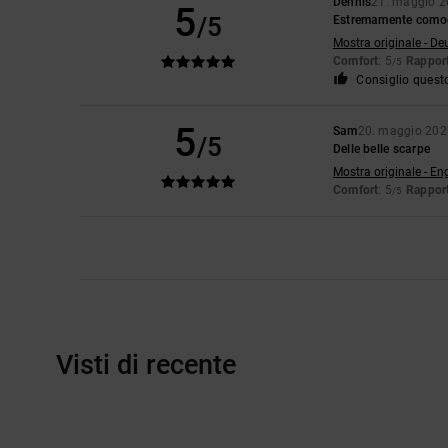
Dennis
21. maggio 
5
/5
Estremamente comodo,
Mostra originale - De
Comfort
: 5
Rapport
/5
Consiglio quest
5
Sam
20. maggio 202
/5
Delle belle scarpe
Mostra originale - En
Comfort
: 5
Rapport
/5
Visti di recente