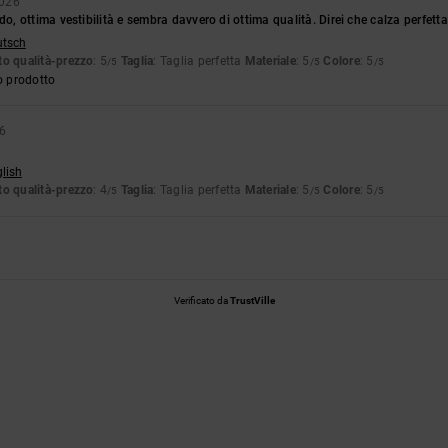
2026
 ottima vestibilità e sembra davvero di ottima qualità. Direi che calza perfetta
utsch
o qualità-prezzo
: 5
Taglia
: Taglia perfetta
Materiale
: 5
Colore
: 5
/5
/5
/5
o prodotto
6
glish
o qualità-prezzo
: 4
Taglia
: Taglia perfetta
Materiale
: 5
Colore
: 5
/5
/5
/5
Verificato da
TrustVille