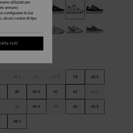
ssere utilizzati per:
nire annunci
oi configurare la tua
, alcuni cookie di tipo
etta tutti
36.5
37
37.5
38
38.5
40
40.5
41
42
42.5
44
44.5
45
46
46.5
48.5