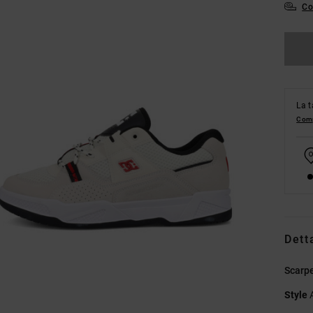
Co
La t
Comp
Dett
Scarpe
Style