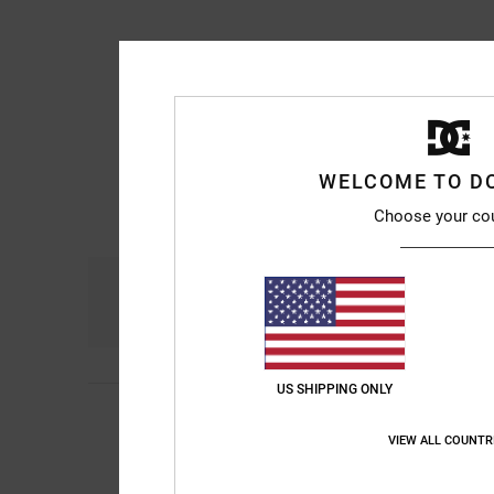
WELCOME TO D
Choose your co
Comfort
Ra
4.7
US SHIPPING ONLY
5
Kevin Alejandro
9. l
/5
Davvero fantastico
VIEW ALL COUNTR
Mostra originale - Ca
Comfort
: 5
Rapport
/5