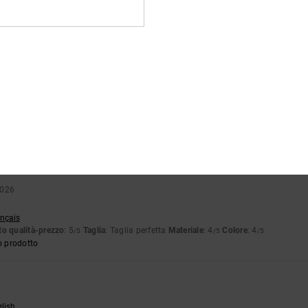
tch
 Piccolo
Materiale
: 5
Colore
: 5
/5
/5
6
tto per l'estate
ançais
o qualità-prezzo
: 5
Taglia
: Taglia perfetta
Colore
: 5
/5
/5
o prodotto
2026
ançais
o qualità-prezzo
: 5
Taglia
: Taglia perfetta
Materiale
: 4
Colore
: 4
/5
/5
/5
o prodotto
glish