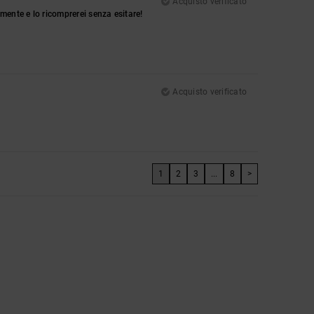
Acquisto verificato
mente e lo ricomprerei senza esitare!
Acquisto verificato
1
2
3
...
8
>