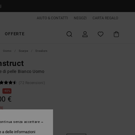
i
AIUTO & CONTATTI
NEGOZI
CARTA REGALO
OFFERTE
Uomo
Scarpe
Sneakers
struct
e di pelle Bianco Uomo
(72 Recensioni)
€
40%
00 €
TE
ontinua senza accettare
White/black/red
e a delle informazioni