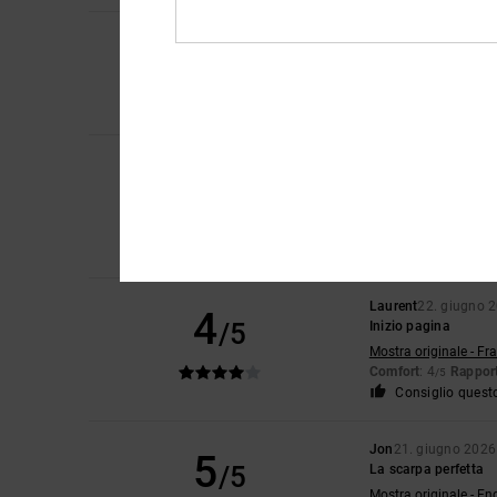
4
Niek
9. luglio 2026
/5
Sarebbe
Mostra originale - Du
Comfort
: 3
Taglia
:
/5
Elsa
30. giugno 202
5
/5
carino, leggero, perfe
Mostra originale - Fr
Comfort
: 5
Rapport
/5
Consiglio quest
Laurent
22. giugno 
4
/5
Inizio pagina
Mostra originale - Fr
Comfort
: 4
Rapport
/5
Consiglio quest
Jon
21. giugno 2026
5
/5
La scarpa perfetta
Mostra originale - En