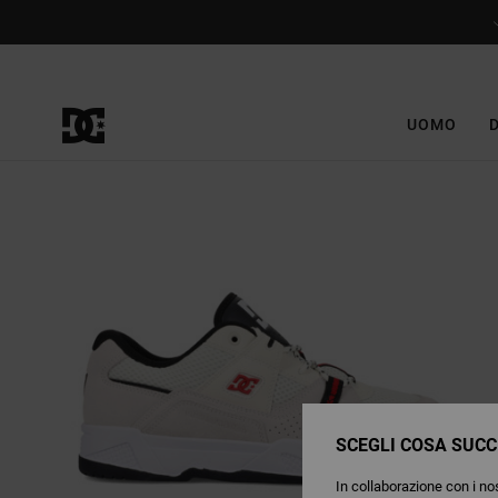
Salta
alle
informazioni
sul
prodotto
UOMO
SCEGLI COSA SUCC
In collaborazione con i nos