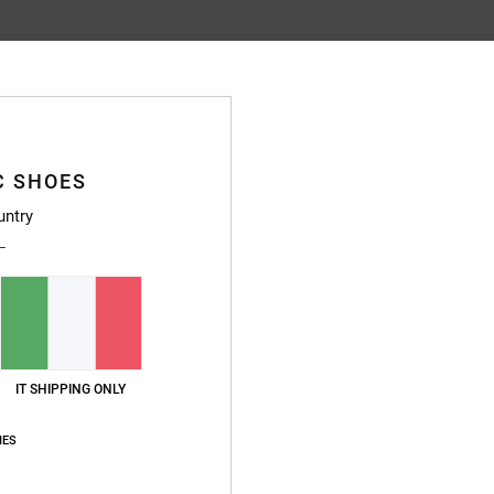
Punteggio medio
4.8
/5
C SHOES
basato su
72 recensioni verificate
dal ottobre 2025
untry
Il 85% dei nostri clienti consiglia questo prodotto
pporto qualità-prezzo
Taglia
Material
4.8
4.8
Troppo piccolo
Troppo grande
IT SHIPPING ONLY
uglio 2026
IES
stellano
o qualità-prezzo
: 5
Taglia
: Taglia perfetta
Materiale
: 5
Colore
: 5
/5
/5
/5