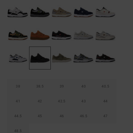
Borse e
risposte
zaini
alle
domande
più
Cinture e
frequenti e
portamonete
accedi al
nostro
modulo di
contatto.
Consulta
le FAQ
38
38.5
39
40
40.5
41
42
42.5
43
44
44.5
45
46
46.5
47
48.5