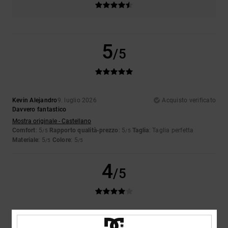
5
/5
Kevin Alejandro
9. luglio 2026
Acquisto verificato
Davvero fantastico
Mostra originale - Castellano
Comfort
: 5
Rapporto qualità-prezzo
: 5
Taglia
: Taglia perfetta
/5
/5
Materiale
: 5
Colore
: 5
/5
/5
4
/5
Niek
9. luglio 2026
Acquisto verificato