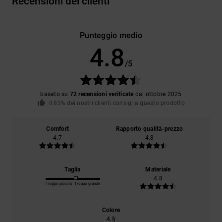
Recensioni dei clienti
Punteggio medio
4.8
/5
basato su
72 recensioni verificate
dal ottobre 2025
Il 85% dei nostri clienti consiglia questo prodotto
Comfort
Rapporto qualità-prezzo
4.7
4.8
Taglia
Materiale
4.8
Troppo piccolo
Troppo grande
Colore
4.8