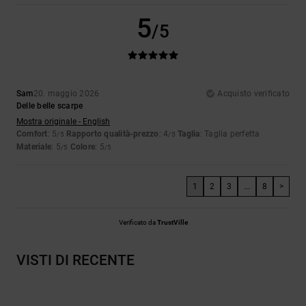
5
/5
Sam
20. maggio 2026
Acquisto verificato
Delle belle scarpe
Mostra originale - English
Comfort
: 5
Rapporto qualità-prezzo
: 4
Taglia
: Taglia perfetta
/5
/5
Materiale
: 5
Colore
: 5
/5
/5
1
2
3
...
8
>
Verificato da
TrustVille
VISTI DI RECENTE