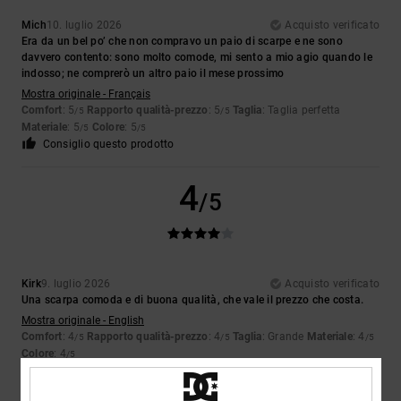
Mich
10. luglio 2026
Acquisto verificato
Era da un bel po’ che non compravo un paio di scarpe e ne sono
davvero contento: sono molto comode, mi sento a mio agio quando le
indosso; ne comprerò un altro paio il mese prossimo
Mostra originale - Français
Comfort
: 5
Rapporto qualità-prezzo
: 5
Taglia
: Taglia perfetta
/5
/5
Materiale
: 5
Colore
: 5
/5
/5
Consiglio questo prodotto
4
/5
Kirk
9. luglio 2026
Acquisto verificato
Una scarpa comoda e di buona qualità, che vale il prezzo che costa.
Mostra originale - English
Comfort
: 4
Rapporto qualità-prezzo
: 4
Taglia
: Grande
Materiale
: 4
/5
/5
/5
Colore
: 4
/5
Consiglio questo prodotto