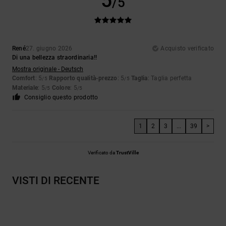
5
/5
René
27. giugno 2026
Acquisto verificato
Di una bellezza straordinaria!!
Mostra originale - Deutsch
Comfort
: 5
Rapporto qualità-prezzo
: 5
Taglia
: Taglia perfetta
/5
/5
Materiale
: 5
Colore
: 5
/5
/5
Consiglio questo prodotto
1
2
3
...
39
>
Verificato da
TrustVille
VISTI DI RECENTE