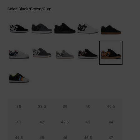
Borse e
risposte
zaini
Black/brown/gum
Colori
alle
domande
più
Cinture e
frequenti e
portamonete
accedi al
nostro
modulo di
contatto.
Consulta
le FAQ
38
38.5
39
40
40.5
41
42
42.5
43
44
44.5
45
46
46.5
47