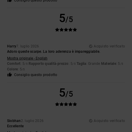
Consiglio questo prodotto
5
/5
Harry
7. luglio 2026
Acquisto verificato
Adoro queste scarpe. La loro aderenza è impareggiabile.
Mostra originale - English
Comfort
: 5
Rapporto qualità-prezzo
: 5
Taglia
: Grande
Materiale
: 5
/5
/5
/5
Colore
: 5
/5
Consiglio questo prodotto
5
/5
Siobhan
2. luglio 2026
Acquisto verificato
Eccellente