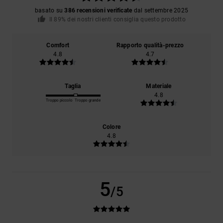
basato su
386 recensioni verificate
dal settembre 2025
Il 89% dei nostri clienti consiglia questo prodotto
Comfort
Rapporto qualità-prezzo
4.8
4.7
Taglia
Materiale
4.8
Troppo piccolo
Troppo grande
Colore
4.8
5
/5