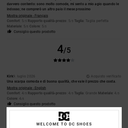
davvero contento: sono molto comode, mi sento a mio agio quando le
indosso; ne comprerò un altro paio il mese prossimo
Mostra originale - Français
Comfort
: 5
Rapporto qualità-prezzo
: 5
Taglia
: Taglia perfetta
/5
/5
Materiale
: 5
Colore
: 5
/5
/5
Consiglio questo prodotto
4
/5
Kirk
9. luglio 2026
Acquisto verificato
Una scarpa comoda e di buona qualità, che vale il prezzo che costa.
Mostra originale - English
Comfort
: 4
Rapporto qualità-prezzo
: 4
Taglia
: Grande
Materiale
: 4
/5
/5
/5
Colore
: 4
/5
Consiglio questo prodotto
5
/5
WELCOME TO DC SHOES