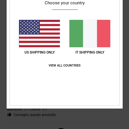
Choose your country
Louise
9. luglio 2026
Acquisto verificato
Erano proprio quello che voleva mio figlio
Mostra originale - English
Comfort
: 5
Rapporto qualità-prezzo
: 5
Taglia
: Taglia perfetta
/5
/5
Materiale
: 5
Colore
: 5
/5
/5
Consiglio questo prodotto
US SHIPPING ONLY
IT SHIPPING ONLY
5
/5
VIEW ALL COUNTRIES
Matteo
9. luglio 2026
Acquisto verificato
scarpe perfette per chi fa skate
Comfort
: 5
Rapporto qualità-prezzo
: 5
Taglia
: Taglia perfetta
/5
/5
Materiale
: 5
Colore
: 5
/5
/5
Consiglio questo prodotto