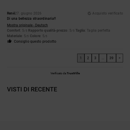
René
27. giugno 2026
Acquisto verificato
Di una bellezza straordinaria!!
Mostra originale - Deutsch
Comfort
: 5
Rapporto qualità-prezzo
: 5
Taglia
: Taglia perfetta
/5
/5
Materiale
: 5
Colore
: 5
/5
/5
Consiglio questo prodotto
1
2
3
...
39
>
Verificato da
TrustVille
VISTI DI RECENTE