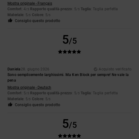
Mostra originale - Français
Comfort
: 4
Rapporto qualità-prezzo
: 5
Taglia
: Taglia perfetta
/5
/5
Materiale
: 5
Colore
: 5
/5
/5
Consiglio questo prodotto
5
/5
Daniela
28. giugno 2026
Acquisto verificato
Sono semplicemente larghissimi. Ma Ken Block per sempre! Ne vale la
pena
Mostra originale - Deutsch
Comfort
: 5
Rapporto qualità-prezzo
: 5
Taglia
: Taglia perfetta
/5
/5
Materiale
: 5
Colore
: 5
/5
/5
Consiglio questo prodotto
5
/5