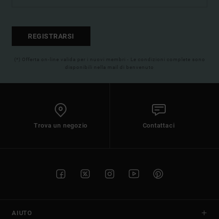
REGISTRARSI
(*) Offerta on-line valida per i nuovi membri - Le condizioni complete sono
disponibili nella mail di benvenuto
Trova un negozio
Contattaci
AIUTO