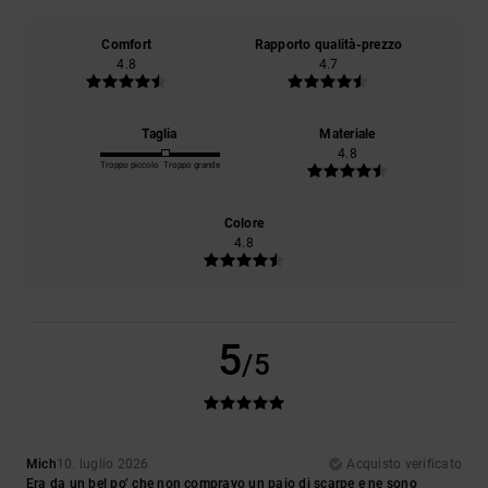
Comfort
Rapporto qualità-prezzo
4.8
4.7
Taglia
Materiale
4.8
Troppo piccolo
Troppo grande
Colore
4.8
5
/5
Mich
10. luglio 2026
Acquisto verificato
Era da un bel po’ che non compravo un paio di scarpe e ne sono