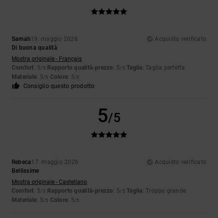
Samah
19. maggio 2026
Acquisto verificato
Di buona qualità
Mostra originale - Français
Comfort
: 5
Rapporto qualità-prezzo
: 5
Taglia
: Taglia perfetta
/5
/5
Materiale
: 5
Colore
: 5
/5
/5
Consiglio questo prodotto
5
/5
Rebeca
17. maggio 2026
Acquisto verificato
Bellissime
Mostra originale - Castellano
Comfort
: 5
Rapporto qualità-prezzo
: 5
Taglia
: Troppo grande
/5
/5
Materiale
: 5
Colore
: 5
/5
/5