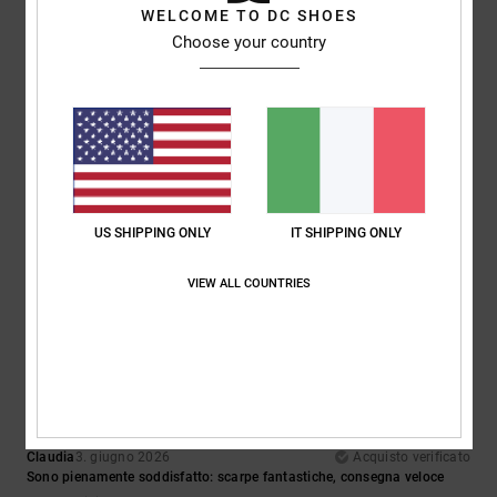
5
/5
WELCOME TO DC SHOES
Consiglio questo prodotto
Choose your country
4
/5
Sophie
16. giugno 2026
Acquisto verificato
bene
US SHIPPING ONLY
IT SHIPPING ONLY
Mostra originale - English
Comfort
: 3
Rapporto qualità-prezzo
: 4
Taglia
: Grande
Materiale
: 4
/5
/5
/5
Colore
: 4
VIEW ALL COUNTRIES
/5
5
/5
Claudia
3. giugno 2026
Acquisto verificato
Sono pienamente soddisfatto: scarpe fantastiche, consegna veloce