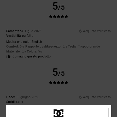
5
/5
Samantha
4. luglio 2026
Acquisto verificato
Vestibilità perfetta
Mostra originale - English
Comfort
: 5
Rapporto qualità-prezzo
: 5
Taglia
: Troppo grande
/5
/5
Materiale
: 5
Colore
: 5
/5
/5
Consiglio questo prodotto
5
/5
Hacer
18. giugno 2026
Acquisto verificato
Soddisfatto
Mostra originale - Dutch
Comfort
: 5
Rapporto qualità-prezzo
: 5
Taglia
: Taglia perfetta
Colore
:
/5
/5