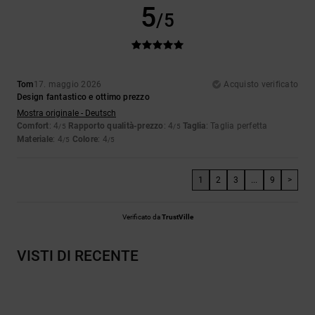
5
/5
Tom
17. maggio 2026
Acquisto verificato
Design fantastico e ottimo prezzo
Mostra originale - Deutsch
Comfort
: 4
Rapporto qualità-prezzo
: 4
Taglia
: Taglia perfetta
/5
/5
Materiale
: 4
Colore
: 4
/5
/5
1
2
3
...
9
>
Verificato da
TrustVille
VISTI DI RECENTE