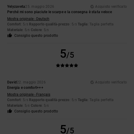
Yelyzaveta
25. maggio 2026
Acquisto verificato
Perché mi sono piaciute le scarpe e la consegna è stata veloce
Mostra originale - Deutsch
Comfort
: 5
Rapporto qualità-prezzo
: 5
Taglia
: Taglia perfetta
/5
/5
Materiale
: 5
Colore
: 5
/5
/5
Consiglio questo prodotto
5
/5
David
22. maggio 2026
Acquisto verificato
Energia e comfort+++
Mostra originale - Français
Comfort
: 5
Rapporto qualità-prezzo
: 5
Taglia
: Taglia perfetta
/5
/5
Materiale
: 5
Colore
: 5
/5
/5
Consiglio questo prodotto
5
/5