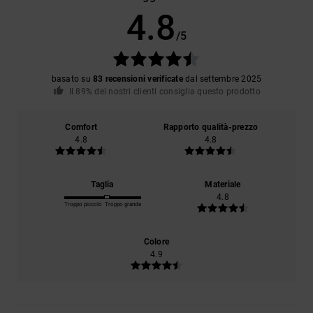
4.8
/5
basato su
83 recensioni verificate
dal settembre 2025
Il 89% dei nostri clienti consiglia questo prodotto
Comfort
Rapporto qualità-prezzo
4.8
4.8
Taglia
Materiale
4.8
Troppo piccolo
Troppo grande
Colore
4.9