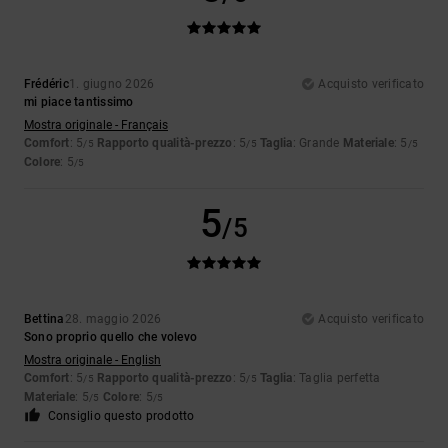
Frédéric
1. giugno 2026
Acquisto verificato
mi piace tantissimo
Mostra originale - Français
Comfort
: 5
Rapporto qualità-prezzo
: 5
Taglia
: Grande
Materiale
: 5
/5
/5
/5
Colore
: 5
/5
5
/5
Bettina
28. maggio 2026
Acquisto verificato
Sono proprio quello che volevo
Mostra originale - English
Comfort
: 5
Rapporto qualità-prezzo
: 5
Taglia
: Taglia perfetta
/5
/5
Materiale
: 5
Colore
: 5
/5
/5
Consiglio questo prodotto