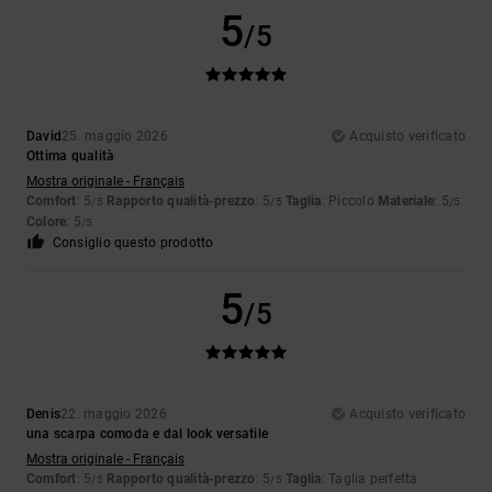
5
/5
David
25. maggio 2026
Acquisto verificato
Ottima qualità
Mostra originale - Français
Comfort
: 5
Rapporto qualità-prezzo
: 5
Taglia
: Piccolo
Materiale
: 5
/5
/5
/5
Colore
: 5
/5
Consiglio questo prodotto
5
/5
Denis
22. maggio 2026
Acquisto verificato
una scarpa comoda e dal look versatile
Mostra originale - Français
Comfort
: 5
Rapporto qualità-prezzo
: 5
Taglia
: Taglia perfetta
/5
/5