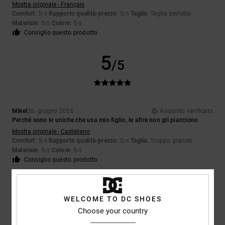
Mostra originale - Français
Comfort
: 5
Rapporto qualità-prezzo
: 5
Taglia
: Taglia perfetta
/5
/5
Materiale
: 5
Colore
: 5
/5
/5
Consiglio questo prodotto
5
/5
Mikel
26. giugno 2026
Acquisto verificato
Perché sono le uniche che usa mio figlio, le altre non gli piacciono
Mostra originale - Castellano
Comfort
: 5
Rapporto qualità-prezzo
: 5
Taglia
: Troppo grande
/5
/5
Materiale
: 5
Colore
: 5
/5
/5
Consiglio questo prodotto
5
/5
WELCOME TO DC SHOES
Choose your country