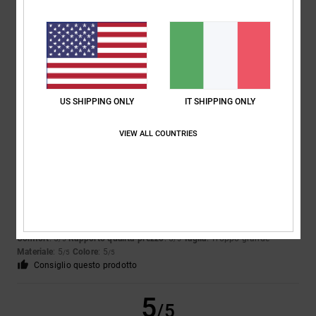
Julien
24. giugno 2026
Acquisto verificato
Bene
Mostra originale - Français
Comfort
: 5
Rapporto qualità-prezzo
: 5
Taglia
: Taglia perfetta
/5
/5
Materiale
: 5
Colore
: 5
/5
/5
Consiglio questo prodotto
US SHIPPING ONLY
IT SHIPPING ONLY
5
/5
VIEW ALL COUNTRIES
Airis
18. giugno 2026
Acquisto verificato
Proprio come nella foto
Mostra originale - Castellano
Comfort
: 5
Rapporto qualità-prezzo
: 5
Taglia
: Troppo grande
/5
/5
Materiale
: 5
Colore
: 5
/5
/5
Consiglio questo prodotto
5
/5