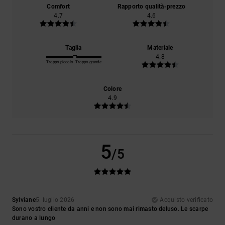
Comfort
Rapporto qualità-prezzo
4.7
4.6
Taglia
Materiale
4.8
Troppo piccolo
Troppo grande
Colore
4.9
5
/5
Sylviane
5. luglio 2026
Acquisto verificato
Sono vostro cliente da anni e non sono mai rimasto deluso. Le scarpe
durano a lungo