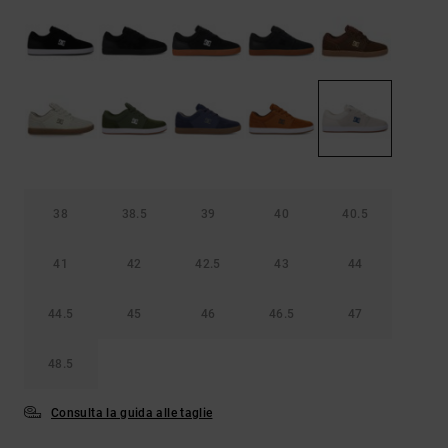
Borse e
risposte
zaini
alle
domande
più
Cinture e
frequenti e
portamonete
accedi al
nostro
modulo di
contatto.
Consulta
le FAQ
38
38.5
39
40
40.5
41
42
42.5
43
44
44.5
45
46
46.5
47
48.5
Consulta la guida alle taglie