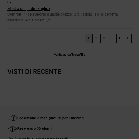
na
Mostra originale - English
Comfort
: 4
Rapporto qualità-prezzo
: 3
Taglia
: Taglia perfetta
/5
/5
Materiale
: 4
Colore
: 5
/5
/5
1
2
3
...
6
>
Verificato da
TrustVille
VISTI DI RECENTE
Spedizione e reso gratuiti per i membri
Reso entro 30 giorni