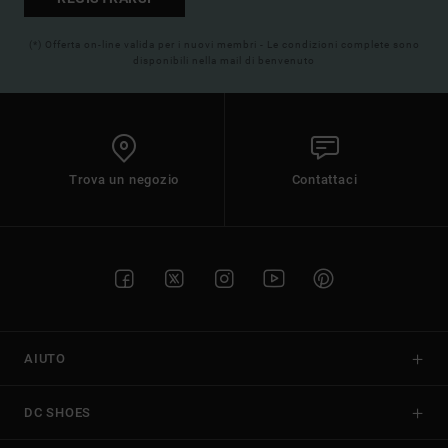
(*) Offerta on-line valida per i nuovi membri - Le condizioni complete sono
disponibili nella mail di benvenuto
Trova un negozio
Contattaci
AIUTO
DC SHOES