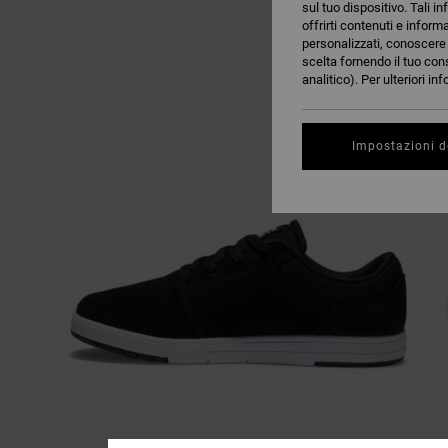
sul tuo dispositivo. Tali in
offrirti contenuti e inform
personalizzati, conoscere m
scelta fornendo il tuo con
analitico). Per ulteriori i
Impostazioni d