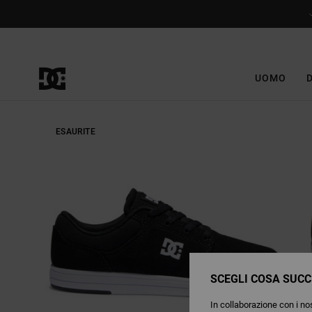
Salta
alle
informazioni
sul
prodotto
UOMO
ESAURITE
SCEGLI COSA SUCC
In collaborazione con i nos