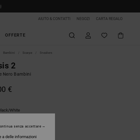
i
AIUTO & CONTATTI
NEGOZI
CARTA REGALO
OFFERTE
Bambini
Scarpe
Sneakers
sis 2
e Nero Bambini
00 €
Black/white
ontinua senza accettare
e a delle informazioni