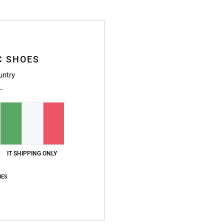
C SHOES
Dett
untry
Scarp
Style
Caratt
T
IT SHIPPING ONLY
L
C
IES
F
Pu
Fo