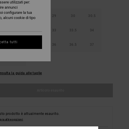
ssere utilizzati per:
nire annunci
oi configurare la tua
5
28
28.5
29
30
30.5
, alcuni cookie di tipo
32
32.5
33
33.5
34
etta tutti
5
35
35.5
36
36.5
37
39
nsulta la guida alle taglie
Articolo esaurito
to prodotto è attualmente esaurito.
ra altre opzioni