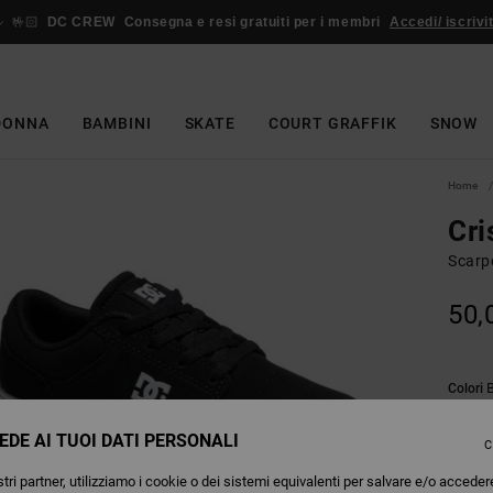
🤟🏻
DC CREW
Consegna e resi gratuiti per i membri
Accedi/ iscrivit
DONNA
BAMBINI
SKATE
COURT GRAFFIK
SNOW
Home
Cri
Scarp
50,
Colori
EDE AI TUOI DATI PERSONALI
C
tri partner, utilizziamo i cookie o dei sistemi equivalenti per salvare e/o acceder