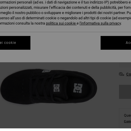
formazioni personali (ad es. i dati di navigazione e il tuo indirizzo IP) potrebbero e
azioni personalizzati, misurare l’efficacia dei contenuti e della pubblicità, per for
eglio il nostro pubblico o sviluppare e migliorare i prodotti dei nostri partner. Pu
27.
senso all’uso di determinati cookie o negandolo ad altri tipi di cookie (ad esempio
nformazioni consulta la nostra
politica sui cookie
e
l'informativa sulla privacy
.
31
ei cookie
Acc
34.
38
Co
Ques
Comp