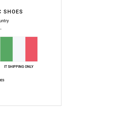
S
C SHOES
P
untry
T
T
T
Ce
C
Compo
IT SHIPPING ONLY
IES
Sped