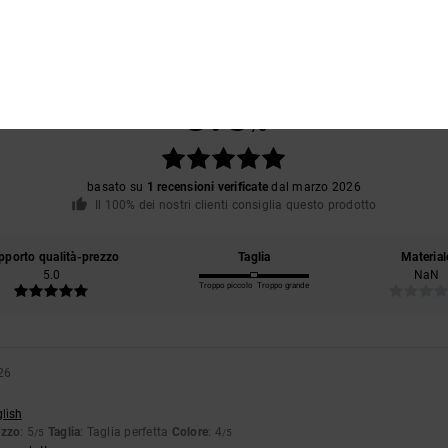
Punteggio medio
5.0
/5
basato su
1 recensioni verificate
dal marzo 2026
Il 100% dei nostri clienti consiglia questo prodotto
pporto qualità-prezzo
Taglia
Material
5.0
NaN
Troppo piccolo
Troppo grande
26
glish
ezzo
: 5
Taglia
: Taglia perfetta
Colore
: 4
/5
/5