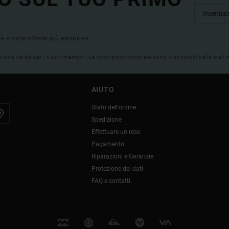
tà e delle offerte più esclusive.
on-line valida per i nuovi membri - Le condizioni complete sono disponibili nella mail
AIUTO
Stato dell'ordine
Spedizione
Effettuare un reso
Pagamento
Riparazioni e Garanzie
Protezione dei dati
FAQ e contatti