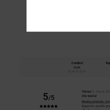
Comfort
Ra
NaN
Tobias
15. marzo 20
5
/5
Che bontà!
Mostra originale - En
Rapporto qualità-pr