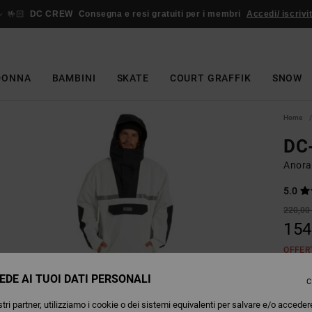
🤟🏻
DC CREW
Consegna e resi gratuiti per i membri
Accedi/ iscrivit
DONNA
BAMBINI
SKATE
COURT GRAFFIK
SNOW
Home
DC
Anora
5.0
220,00
154
OFFER
EDE AI TUOI DATI PERSONALI
C
Colori
tri partner, utilizziamo i cookie o dei sistemi equivalenti per salvare e/o acceder