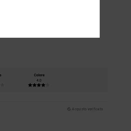
e
Colore
4.0
Acquisto verificato