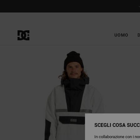
Salta
alle
informazioni
sul
prodotto
UOMO
SCEGLI COSA SUCC
In collaborazione con i nos