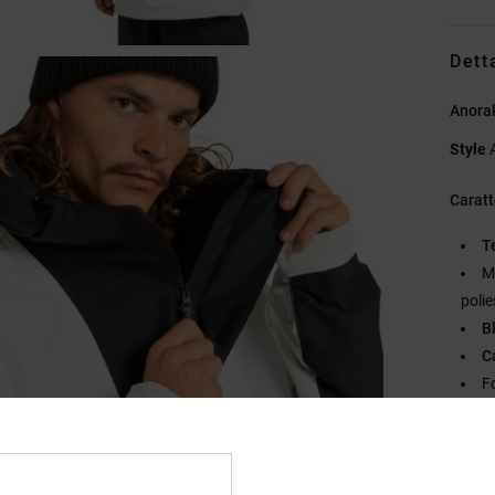
Dett
Anora
Style
Caratt
T
M
polie
B
C
F
Pr
C
C
C