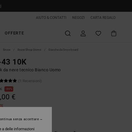
i
AIUTO & CONTATTI
NEGOZI
CARTA REGALO
OFFERTE
Snow
Snow Shop Uomo
Giacche da Snowboard
-43 10K
k da neve tecnico Bianco Uomo
(1 Recensioni)
 €
30%
,00 €
TE
ontinua senza accettare
White
e a delle informazioni