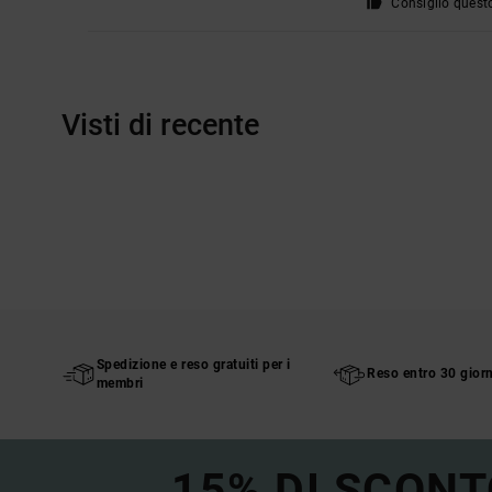
Consiglio quest
Visti di recente
Spedizione e reso gratuiti per i
Reso entro 30 giorn
membri
15% DI SCONT