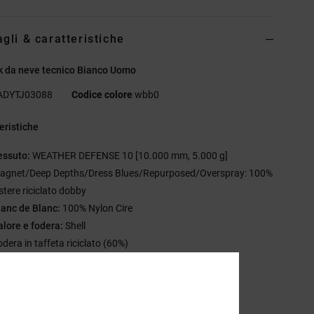
agli & caratteristiche
k da neve tecnico Bianco Uomo
ADYTJ03088
Codice colore
wbb0
eristiche
essuto:
WEATHER DEFENSE 10 [10.000 mm, 5.000 g]
agnet/Deep Depths/Dress Blues/Repurposed/Overspray: 100%
stere riciclato dobby
lanc de Blanc:
100% Nylon Cire
alore e fodera:
Shell
odera in taffeta riciclato (60%)
ese d'aria ascellari in rete
aratteristiche del prodotto:
0 DWR
uciture rinforzate e nastrate