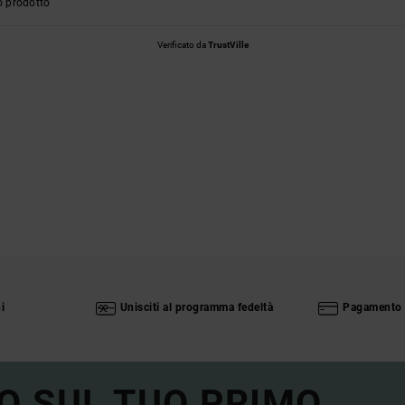
o prodotto
Verificato da
TrustVille
i
Unisciti al programma fedeltà
Pagamento 
O SUL TUO PRIMO