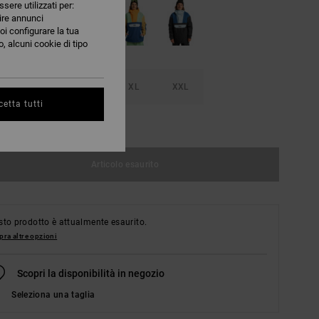
ssere utilizzati per:
nire annunci
oi configurare la tua
, alcuni cookie di tipo
M
L
XL
XXL
etta tutti
nsulta la guida alle taglie
Articolo esaurito
to prodotto è attualmente esaurito.
ra altre opzioni
Scopri la disponibilità in negozio
Seleziona una taglia