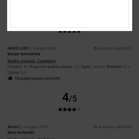
5
/5
HUGO LUIS
26. maggio 2026
Acquisto verificato
Scarpe fantastiche
Mostra originale - Castellano
Comfort
: 5
Rapporto qualità-prezzo
: 5
Taglia
: Grande
Materiale
: 5
/5
/5
/5
Colore
: 5
/5
Consiglio questo prodotto
4
/5
Aarón
21. maggio 2026
Acquisto verificato
Sono fantastici.