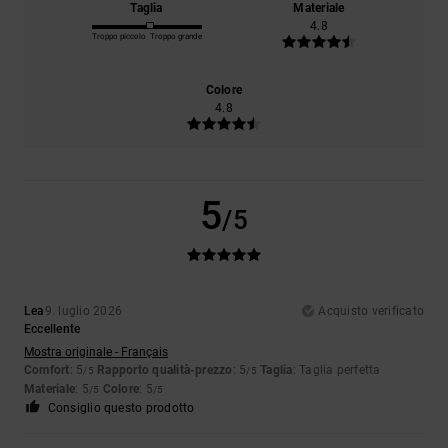
Taglia
Materiale
4.8
Troppo piccolo
Troppo grande
Colore
4.8
5
/5
Lea
9. luglio 2026
Acquisto verificato
Eccellente
Mostra originale - Français
Comfort
: 5
Rapporto qualità-prezzo
: 5
Taglia
: Taglia perfetta
/5
/5
Materiale
: 5
Colore
: 5
/5
/5
Consiglio questo prodotto