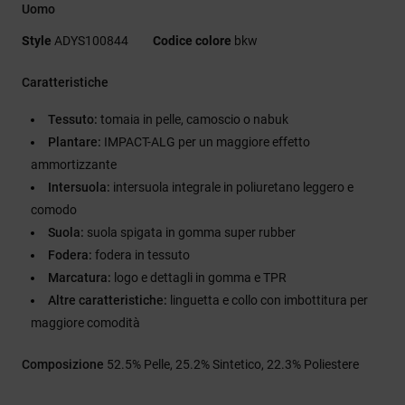
Uomo
Style
ADYS100844
Codice colore
bkw
Caratteristiche
Tessuto:
tomaia in pelle, camoscio o nabuk
Plantare:
IMPACT-ALG per un maggiore effetto
ammortizzante
Intersuola:
intersuola integrale in poliuretano leggero e
comodo
Suola:
suola spigata in gomma super rubber
Fodera:
fodera in tessuto
Marcatura:
logo e dettagli in gomma e TPR
Altre caratteristiche:
linguetta e collo con imbottitura per
maggiore comodità
Composizione
52.5% Pelle, 25.2% Sintetico, 22.3% Poliestere