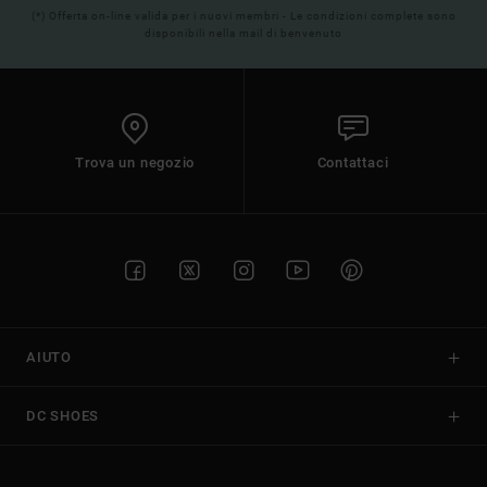
(*) Offerta on-line valida per i nuovi membri - Le condizioni complete sono
disponibili nella mail di benvenuto
Trova un negozio
Contattaci
AIUTO
DC SHOES