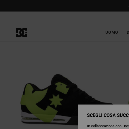
Salta
alle
informazioni
sul
prodotto
UOMO
SCEGLI COSA SUCC
In collaborazione con i nos