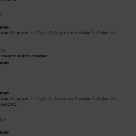
6
ançais
o qualità-prezzo
: 5
Taglia
: Taglia perfetta
Materiale
: 5
Colore
: 5
/5
/5
/5
2026
sono ancora state indossate
ançais
6
ançais
o qualità-prezzo
: 5
Taglia
: Taglia perfetta
Materiale
: 5
Colore
: 5
/5
/5
/5
o prodotto
2026
ançais