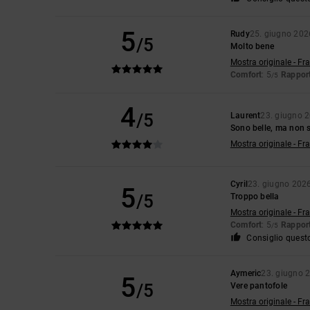
5
Rudy
25. giugno 202
/5
Molto bene
Mostra originale - Fr
Comfort
: 5
Rapport
/5
4
/5
Laurent
23. giugno 
Sono belle, ma non 
Mostra originale - Fr
Cyril
23. giugno 202
5
/5
Troppo bella
Mostra originale - Fr
Comfort
: 5
Rapport
/5
Consiglio quest
Aymeric
23. giugno 
5
/5
Vere pantofole
Mostra originale - Fr