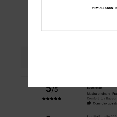
VIEW ALL COUNTR
Comfort
Ra
4.7
Lea
9. luglio 2026
5
/5
Eccellente
Mostra originale - Fr
Comfort
: 5
Rapport
/5
Consiglio quest
Laetitia
5. luglio 202