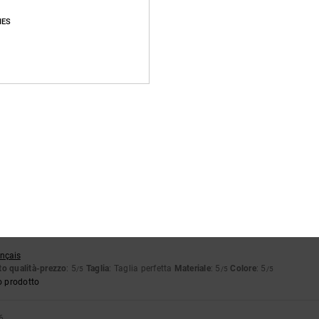
Punteggio medio
IES
4.8
/5
basato su
123 recensioni verificate
dal settembre 2025
Il 87% dei nostri clienti consiglia questo prodotto
pporto qualità-prezzo
Taglia
Material
4.7
4.8
Troppo piccolo
Troppo grande
ançais
o qualità-prezzo
: 5
Taglia
: Taglia perfetta
Materiale
: 5
Colore
: 5
/5
/5
/5
o prodotto
6