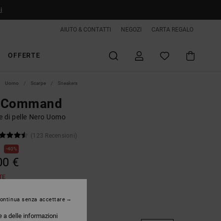
i
AIUTO & CONTATTI
NEGOZI
CARTA REGALO
OFFERTE
Uomo
Scarpe
Sneakers
 Command
e di pelle Nero Uomo
(123 Recensioni)
€
40%
00 €
TE
ontinua senza accettare
Black/lime
e a delle informazioni