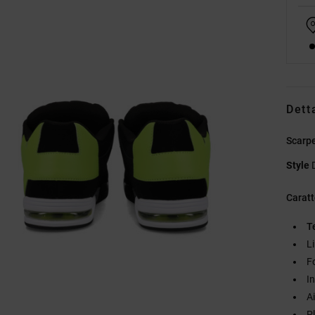
Dett
Scarpe
Style
Caratt
T
L
F
I
A
P