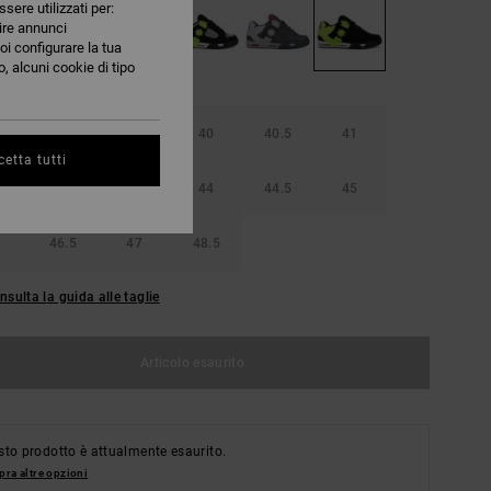
ssere utilizzati per:
nire annunci
oi configurare la tua
, alcuni cookie di tipo
38.5
39
40
40.5
41
etta tutti
42.5
43
44
44.5
45
46.5
47
48.5
nsulta la guida alle taglie
Articolo esaurito
to prodotto è attualmente esaurito.
ra altre opzioni