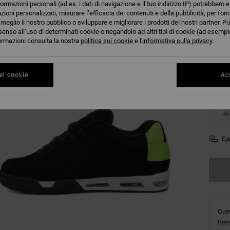
formazioni personali (ad es. i dati di navigazione e il tuo indirizzo IP) potrebbero e
azioni personalizzati, misurare l’efficacia dei contenuti e della pubblicità, per for
eglio il nostro pubblico o sviluppare e migliorare i prodotti dei nostri partner. Pu
senso all’uso di determinati cookie o negandolo ad altri tipi di cookie (ad esempio
nformazioni consulta la nostra
politica sui cookie
e
l'informativa sulla privacy
.
38
ei cookie
Acc
42
46
Co
Ques
Comp