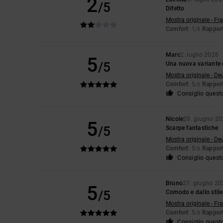
2
/5
Difetto
Mostra originale - Fr
Comfort
: 1
Rapport
/5
Marc
2. luglio 2026
5
/5
Una nuova variante 
Mostra originale - De
Comfort
: 5
Rapport
/5
Consiglio quest
Nicole
29. giugno 2
5
/5
Scarpe fantastiche
Mostra originale - De
Comfort
: 5
Rapport
/5
Consiglio quest
Bruno
27. giugno 20
5
/5
Comodo e dallo stile
Mostra originale - Fr
Comfort
: 5
Rapport
/5
Consiglio quest