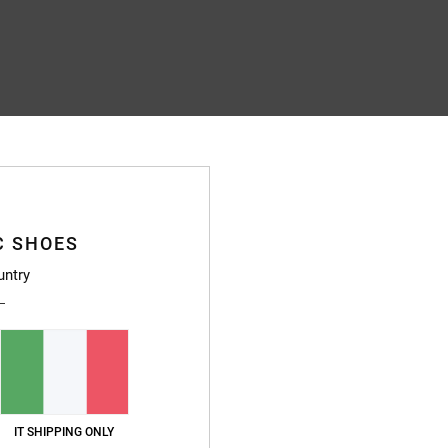
C SHOES
untry
IT SHIPPING ONLY