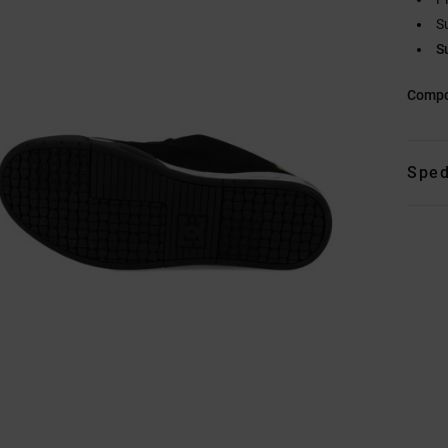
S
S
Compo
Sped