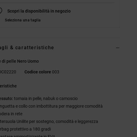
Scopri la disponibilità in negozio
Seleziona una taglia
agli & caratteristiche
 di pelle Nero Uomo
DC02220
Codice colore
003
eristiche
essuto:
tomaia in pelle, nabuk o camoscio
inguetta e collo con imbottitura per maggiore comodità
odera in rete
ntersuola Unilite per sostegno, comodità e leggerezza
irbag protettivo a 180 gradi
lantare ammortizzante in EVA