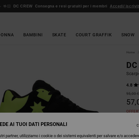
🤟🏻
DC CREW
Consegna e resi gratuiti per i membri
Accedi/ iscrivit
DONNA
BAMBINI
SKATE
COURT GRAFFIK
SNOW
Home
DC
Scarp
4.8
95,00 
57,
OFFER
EDE AI TUOI DATI PERSONALI
C
Colori
tri partner, utilizziamo i cookie o dei sistemi equivalenti per salvare e/o acceder