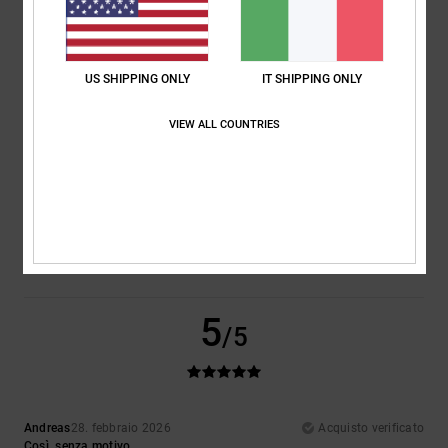
Comfort
Rapporto qualità-prezzo
5.0
4.5
US SHIPPING ONLY
IT SHIPPING ONLY
VIEW ALL COUNTRIES
Taglia
Materiale
5.0
Troppo piccolo
Troppo grande
Colore
5.0
5
/5
Andreas
28. febbraio 2026
Acquisto verificato
Così, senza motivo