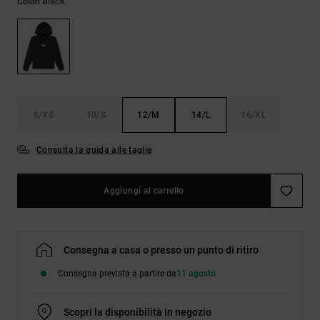
Black
Colori
Borse e
risposte
zaini
alle
domande
più
Cinture e
frequenti e
portamonete
accedi al
nostro
modulo di
contatto.
8/XS
10/S
12/M
14/L
16/XL
Consulta
Consulta la guida alle taglie
le FAQ
Aggiungi al carrello
Consegna a casa o presso un punto di ritiro
Consegna prevista a partire da
11 agosto
Scopri la disponibilità in negozio