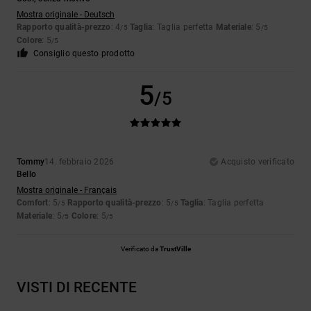
Mostra originale - Deutsch
Rapporto qualità-prezzo
: 4
Taglia
: Taglia perfetta
Materiale
: 5
/5
/5
Colore
: 5
/5
Consiglio questo prodotto
5
/5
Tommy
14. febbraio 2026
Acquisto verificato
Bello
Mostra originale - Français
Comfort
: 5
Rapporto qualità-prezzo
: 5
Taglia
: Taglia perfetta
/5
/5
Materiale
: 5
Colore
: 5
/5
/5
Verificato da
TrustVille
VISTI DI RECENTE