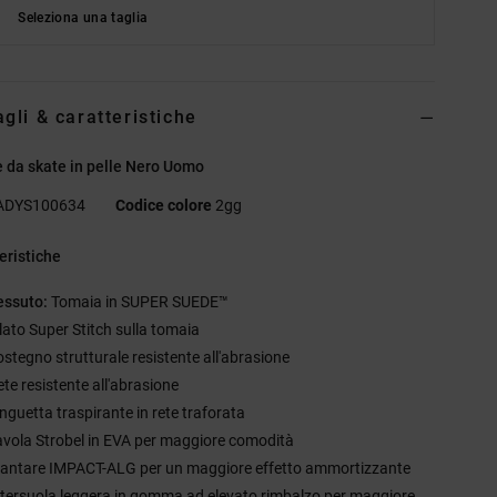
Seleziona una taglia
agli & caratteristiche
 da skate in pelle Nero Uomo
ADYS100634
Codice colore
2gg
eristiche
essuto:
Tomaia in SUPER SUEDE™
ilato Super Stitch sulla tomaia
ostegno strutturale resistente all'abrasione
ete resistente all'abrasione
inguetta traspirante in rete traforata
avola Strobel in EVA per maggiore comodità
lantare IMPACT-ALG per un maggiore effetto ammortizzante
ntersuola leggera in gomma ad elevato rimbalzo per maggiore