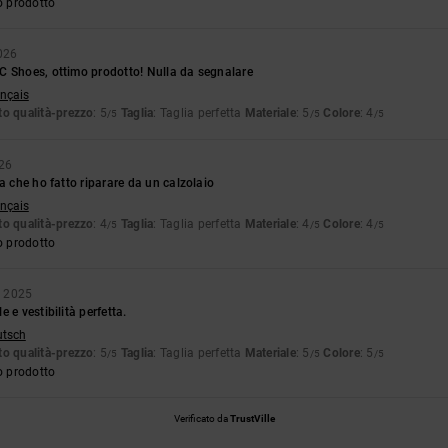
o prodotto
026
C Shoes, ottimo prodotto! Nulla da segnalare
ançais
o qualità-prezzo
: 5
Taglia
: Taglia perfetta
Materiale
: 5
Colore
: 4
/5
/5
/5
026
pa che ho fatto riparare da un calzolaio
ançais
o qualità-prezzo
: 4
Taglia
: Taglia perfetta
Materiale
: 4
Colore
: 4
/5
/5
/5
o prodotto
e 2025
 e vestibilità perfetta.
utsch
o qualità-prezzo
: 5
Taglia
: Taglia perfetta
Materiale
: 5
Colore
: 5
/5
/5
/5
o prodotto
Verificato da
TrustVille