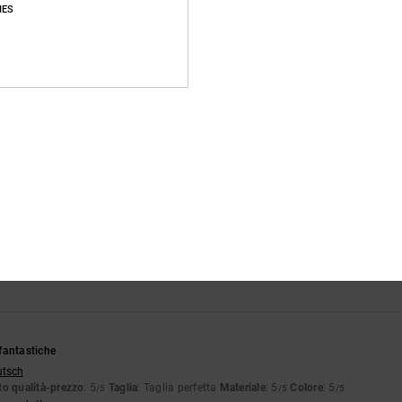
IES
Punteggio medio
4.5
/5
basato su
4 recensioni verificate
dal novembre 2025
Il 75% dei nostri clienti consiglia questo prodotto
pporto qualità-prezzo
Taglia
Material
4.8
4.8
Troppo piccolo
Troppo grande
fantastiche
utsch
o qualità-prezzo
: 5
Taglia
: Taglia perfetta
Materiale
: 5
Colore
: 5
/5
/5
/5