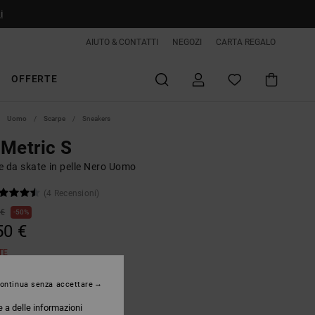
i
AIUTO & CONTATTI
NEGOZI
CARTA REGALO
OFFERTE
Uomo
Scarpe
Sneakers
Metric S
e da skate in pelle Nero Uomo
(4 Recensioni)
 €
50%
50 €
TE
ontinua senza accettare
Grey/gum
e a delle informazioni