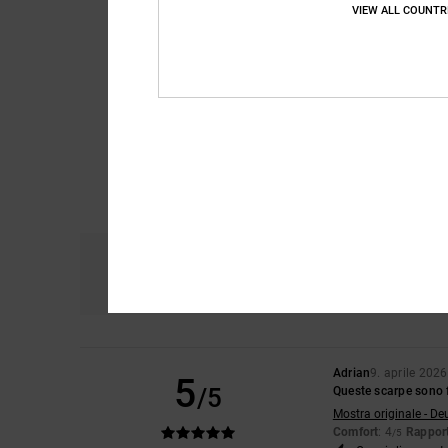
VIEW ALL COUNTR
Comfort
Ra
4.3
Adrian
9. aprile 2026
5
/5
Queste scarpe sono 
Mostra originale - De
Comfort
: 4
Rapport
/5