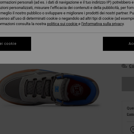
formazioni personali (ad es. i dati di navigazione e il tuo indirizzo IP) potrebbero e
azioni personalizzati, misurare l’efficacia dei contenuti e della pubblicità, per for
eglio il nostro pubblico o sviluppare e migliorare i prodotti dei nostri partner. Pu
senso all’uso di determinati cookie o negandolo ad altri tipi di cookie (ad esempio
nformazioni consulta la nostra
politica sui cookie
e
l'informativa sulla privacy
.
39
ei cookie
Acc
43
Co
Ques
Comp