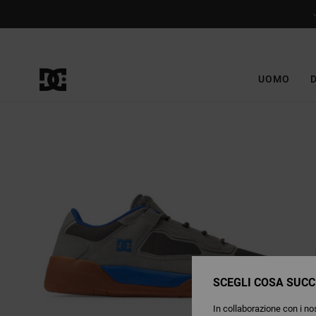
Salta
alle
informazioni
sul
prodotto
UOMO
SCEGLI COSA SUCC
In collaborazione con i nos