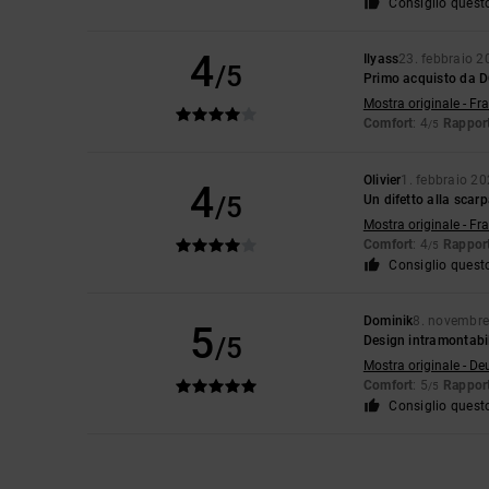
Consiglio quest
4
Ilyass
23. febbraio 2
/5
Primo acquisto da D
Mostra originale - Fr
Comfort
: 4
Rapport
/5
Olivier
1. febbraio 2
4
/5
Un difetto alla scar
Mostra originale - Fr
Comfort
: 4
Rapport
/5
Consiglio quest
Dominik
8. novembr
5
/5
Design intramontabile
Mostra originale - De
Comfort
: 5
Rapport
/5
Consiglio quest