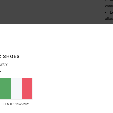
como
L
all'
M
Compo
Sped
C SHOES
untry
IT SHIPPING ONLY