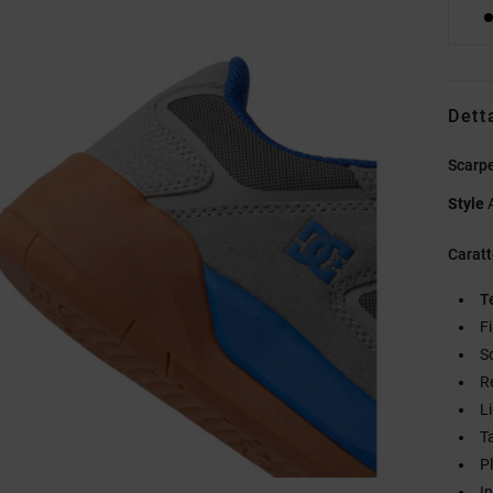
Dett
Scarpe
Style
Caratt
T
F
S
R
L
T
P
I