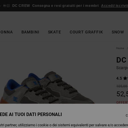
🤟🏻
DC CREW
Consegna e resi gratuiti per i membri
Accedi/ iscrivit
DONNA
BAMBINI
SKATE
COURT GRAFFIK
SNOW
Home
DC 
Scarp
4.5
105,00
52,
OFFER
EDE AI TUOI DATI PERSONALI
C
Colori
tri partner, utilizziamo i cookie o dei sistemi equivalenti per salvare e/o acceder