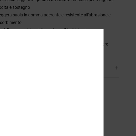
dità e sostegno
eggera suola in gomma aderente e resistente all'abrasione e
assorbimento
odello parametrico della suola per il battistrada.
sizione
45.88% Pelle, 32.94% Sintetico, 21.18% Poliestere
izioni e Resi