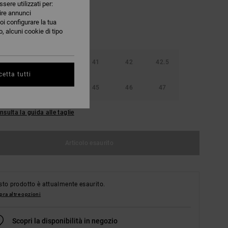
ssere utilizzati per:
nire annunci
oi configurare la tua
, alcuni cookie di tipo
40
40.5
41
42
42.5
etta tutti
44
44.5
45
46
47
nsulta la guida alle taglie
Articolo esaurito
to prodotto è attualmente esaurito.
ra altre opzioni
Scopri la disponibilità in negozio