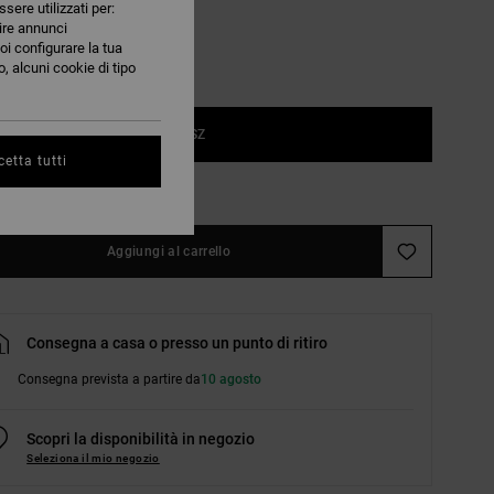
ssere utilizzati per:
nire annunci
oi configurare la tua
, alcuni cookie di tipo
1SZ
etta tutti
nsulta la guida alle taglie
Aggiungi al carrello
Consegna a casa o presso un punto di ritiro
Consegna prevista a partire da
10 agosto
Scopri la disponibilità in negozio
Seleziona il mio negozio