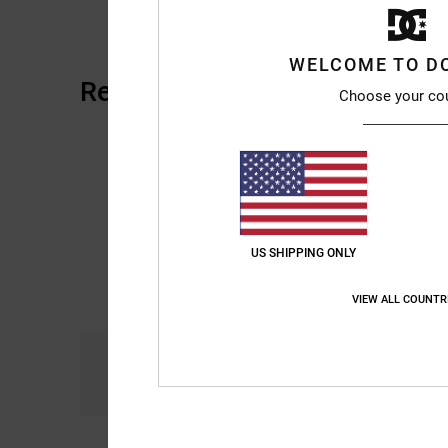
WELCOME TO D
Recensioni dei clienti
Choose your co
US SHIPPING ONLY
VIEW ALL COUNTR
Comfort
Ra
4.3