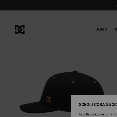
Salta
alle
informazioni
sul
prodotto
UOMO
SCEGLI COSA SUCC
In collaborazione con i nos