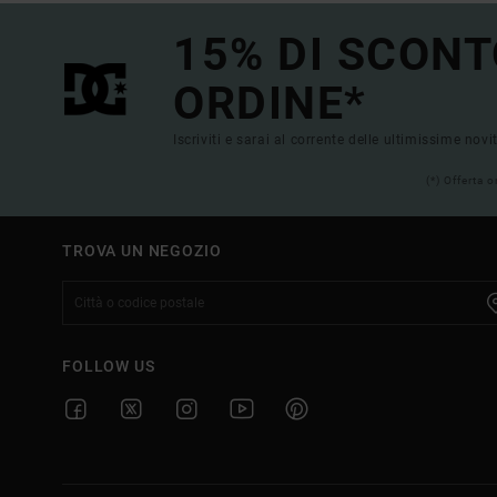
15% DI SCONT
ORDINE*
Iscriviti e sarai al corrente delle ultimissime novi
(*) Offerta 
TROVA UN NEGOZIO
FOLLOW US