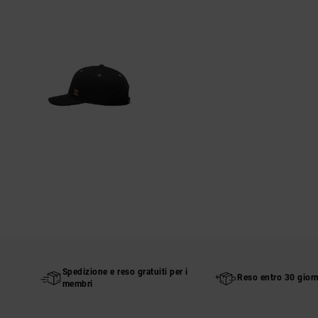
Spedizione e reso gratuiti per i
Reso entro 30 giorn
membri