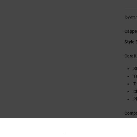
Dett
Cappe
Style
Caratt
S
T
T
C
P
Compo
Sped