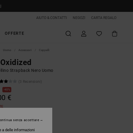
i
AIUTO & CONTATTI
NEGOZI
CARTA REGALO
OFFERTE
Uomo
Accessori
Cappelli
Oxidized
llino Strapback Nero Uomo
(3 Recensioni)
€
40%
00 €
TE
ontinua senza accettare
Black
e a delle informazioni