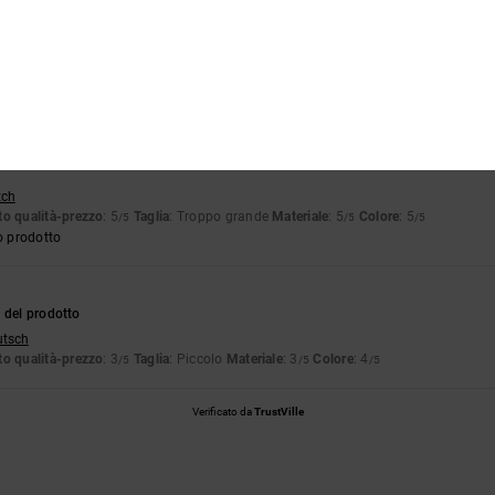
6
mi un po'
tch
o qualità-prezzo
: 5
Materiale
: 4
Colore
: 5
/5
/5
/5
6
tch
o qualità-prezzo
: 5
Taglia
: Troppo grande
Materiale
: 5
Colore
: 5
/5
/5
/5
o prodotto
 del prodotto
utsch
o qualità-prezzo
: 3
Taglia
: Piccolo
Materiale
: 3
Colore
: 4
/5
/5
/5
Verificato da
TrustVille