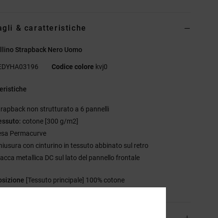
agli & caratteristiche
llino Strapback Nero Uomo
EDYHA03196
Codice colore
kvj0
eristiche
trapback non strutturato a 6 pannelli
essuto:
cotone [300 g/m2]
esa Permacurve
hiusura con cinturino in tessuto abbinato sul retro
lacca metallica DC sul lato del pannello frontale
sizione
[Tessuto principale] 100% cotone
izioni e Resi