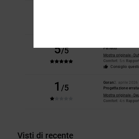
4
Alex
28. giugno 202
/5
Devo ancora abituar
Mostra originale - Du
Comfort
: 4
Rapport
/5
Adam
20. aprile 202
5
/5
Perfetto
Mostra originale - Du
Comfort
: 5
Rapport
/5
Consiglio quest
1
Goran
2. aprile 2026
/5
Progettazione errata
Mostra originale - De
Comfort
: 4
Rapport
/5
Visti di recente