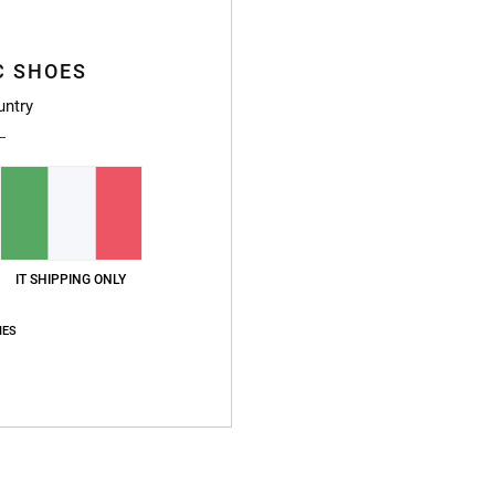
C SHOES
untry
Punteggio medio
3.3
/5
IT SHIPPING ONLY
basato su
3 recensioni verificate
dal aprile 2026
IES
Il 33% dei nostri clienti consiglia questo prodotto
pporto qualità-prezzo
Taglia
Material
4.3
4.0
Troppo piccolo
Troppo grande