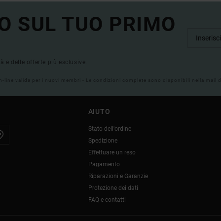
O SUL TUO PRIMO
tà e delle offerte più esclusive.
on-line valida per i nuovi membri - Le condizioni complete sono disponibili nella mail
AIUTO
Stato dell'ordine
Spedizione
Effettuare un reso
Pagamento
Riparazioni e Garanzie
Protezione dei dati
FAQ e contatti