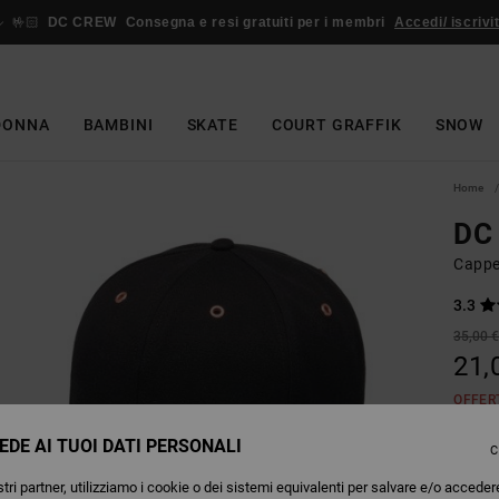
🤟🏻
DC CREW
Consegna e resi gratuiti per i membri
Accedi/ iscrivit
DONNA
BAMBINI
SKATE
COURT GRAFFIK
SNOW
Home
DC 
Cappe
3.3
35,00 
21,
OFFER
EDE AI TUOI DATI PERSONALI
C
Colori
tri partner, utilizziamo i cookie o dei sistemi equivalenti per salvare e/o acceder