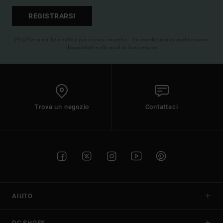
REGISTRARSI
(*) Offerta on-line valida per i nuovi membri - Le condizioni complete sono
disponibili nella mail di benvenuto
Trova un negozio
Contattaci
AIUTO
DC SHOES