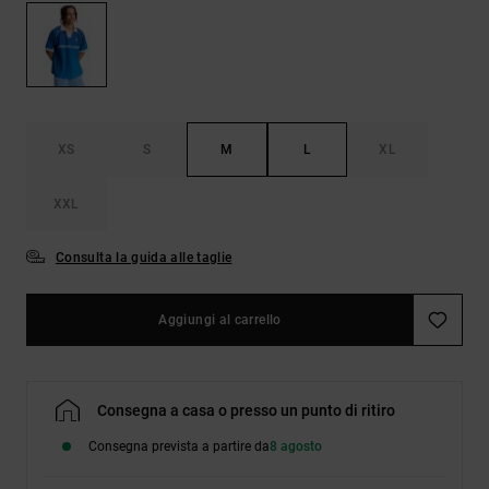
Borse e
risposte
zaini
alle
domande
più
Cinture e
frequenti e
portamonete
accedi al
nostro
XS
S
M
L
XL
modulo di
contatto.
XXL
Consulta
le FAQ
Consulta la guida alle taglie
Aggiungi al carrello
Consegna a casa o presso un punto di ritiro
Consegna prevista a partire da
8 agosto