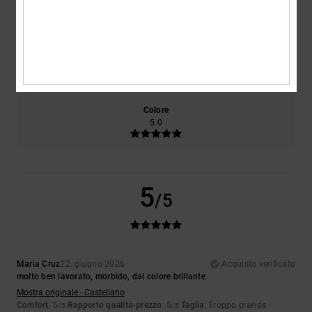
5.0
5.0
Taglia
Materiale
5.0
Troppo piccolo
Troppo grande
Colore
5.0
5
/5
Maria Cruz
22. giugno 2026
Acquisto verificato
molto ben lavorato, morbido, dal colore brillante
Mostra originale - Castellano
Comfort
: 5
Rapporto qualità-prezzo
: 5
Taglia
: Troppo grande
/5
/5