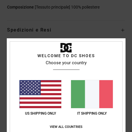
Composizione
[Tessuto principale] 100% poliestere
Spedizioni e Resi
Recensioni dei clienti
WELCOME TO DC SHOES
Choose your country
Punteggio medio
5.0
/5
basato su
1 recensioni verificate
dal giugno 2026
US SHIPPING ONLY
IT SHIPPING ONLY
Il 100% dei nostri clienti consiglia questo prodotto
VIEW ALL COUNTRIES
Comfort
Rapporto qualità-prezzo