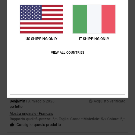
Randrianaivo
20. giugno 2026
Acquisto verificato
Il prodotto acquistato è buono
Mostra originale - Français
US SHIPPING ONLY
IT SHIPPING ONLY
Comfort
: 2
Rapporto qualità-prezzo
: 4
Taglia
: Taglia perfetta
/5
/5
Materiale
: 4
Colore
: 4
/5
/5
VIEW ALL COUNTRIES
Consiglio questo prodotto
5
/5
Benjamin
18. maggio 2026
Acquisto verificato
perfetto
Mostra originale - Français
Rapporto qualità-prezzo
: 5
Taglia
: Grande
Materiale
: 5
Colore
: 5
/5
/5
/5
Consiglio questo prodotto