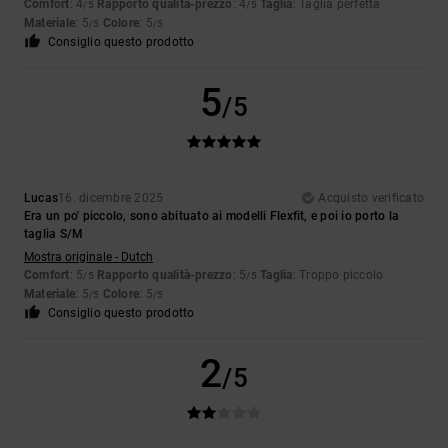
Comfort
: 4
Rapporto qualità-prezzo
: 4
Taglia
: Taglia perfetta
/5
/5
Materiale
: 5
Colore
: 5
/5
/5
Consiglio questo prodotto
5
/5
Lucas
16. dicembre 2025
Acquisto verificato
Era un po' piccolo, sono abituato ai modelli Flexfit, e poi io porto la
taglia S/M
Mostra originale - Dutch
Comfort
: 5
Rapporto qualità-prezzo
: 5
Taglia
: Troppo piccolo
/5
/5
Materiale
: 5
Colore
: 5
/5
/5
Consiglio questo prodotto
2
/5