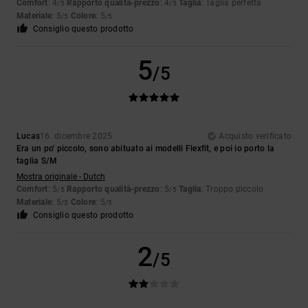
Comfort
: 4
Rapporto qualità-prezzo
: 4
Taglia
: Taglia perfetta
/5
/5
Materiale
: 5
Colore
: 5
/5
/5
Consiglio questo prodotto
5
/5
Lucas
16. dicembre 2025
Acquisto verificato
Era un po' piccolo, sono abituato ai modelli Flexfit, e poi io porto la
taglia S/M
Mostra originale - Dutch
Comfort
: 5
Rapporto qualità-prezzo
: 5
Taglia
: Troppo piccolo
/5
/5
Materiale
: 5
Colore
: 5
/5
/5
Consiglio questo prodotto
2
/5