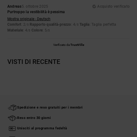
Andreas
5. ottobre 2025
Acquisto verificato
Purtroppo la vestibilità è pessima
Mostra originale - Deutsch
Comfort
: 2
Rapporto qualità-prezzo
: 4
Taglia
: Taglia perfetta
/5
/5
Materiale
: 4
Colore
: 5
/5
/5
Verificato da
TrustVille
VISTI DI RECENTE
Spedizione e reso gratuiti per i membri
Reso entro 30 giorni
Unisciti al programma fedeltà