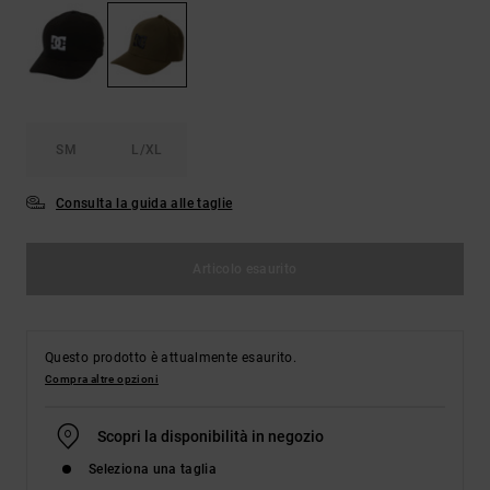
Borse e
risposte
zaini
alle
domande
più
Cinture e
frequenti e
portamonete
accedi al
nostro
SM
L/XL
modulo di
contatto.
Consulta la guida alle taglie
Consulta
le FAQ
Articolo esaurito
Questo prodotto è attualmente esaurito.
Compra altre opzioni
Scopri la disponibilità in negozio
Seleziona una taglia