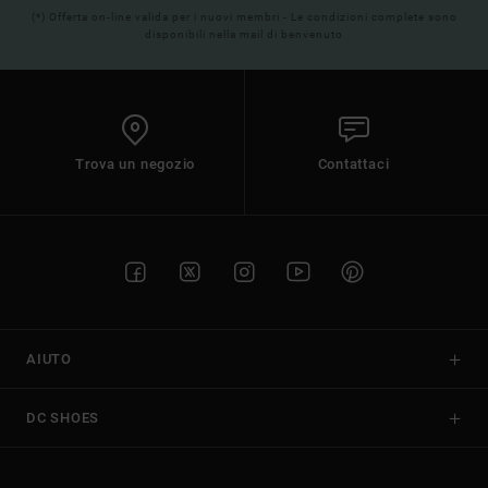
(*) Offerta on-line valida per i nuovi membri - Le condizioni complete sono
disponibili nella mail di benvenuto
Trova un negozio
Contattaci
AIUTO
DC SHOES