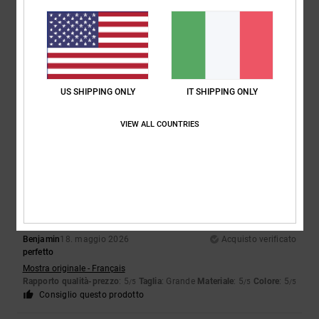
Randrianaivo
20. giugno 2026
Acquisto verificato
Il prodotto acquistato è buono
Mostra originale - Français
US SHIPPING ONLY
IT SHIPPING ONLY
Comfort
: 2
Rapporto qualità-prezzo
: 4
Taglia
: Taglia perfetta
/5
/5
Materiale
: 4
Colore
: 4
/5
/5
VIEW ALL COUNTRIES
Consiglio questo prodotto
5
/5
Benjamin
18. maggio 2026
Acquisto verificato
perfetto
Mostra originale - Français
Rapporto qualità-prezzo
: 5
Taglia
: Grande
Materiale
: 5
Colore
: 5
/5
/5
/5
Consiglio questo prodotto