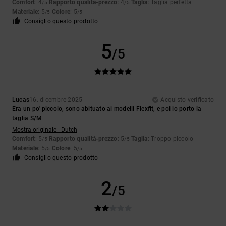
Comfort
: 4
Rapporto qualità-prezzo
: 4
Taglia
: Taglia perfetta
/5
/5
Materiale
: 5
Colore
: 5
/5
/5
Consiglio questo prodotto
5
/5
Lucas
16. dicembre 2025
Acquisto verificato
Era un po' piccolo, sono abituato ai modelli Flexfit, e poi io porto la
taglia S/M
Mostra originale - Dutch
Comfort
: 5
Rapporto qualità-prezzo
: 5
Taglia
: Troppo piccolo
/5
/5
Materiale
: 5
Colore
: 5
/5
/5
Consiglio questo prodotto
2
/5