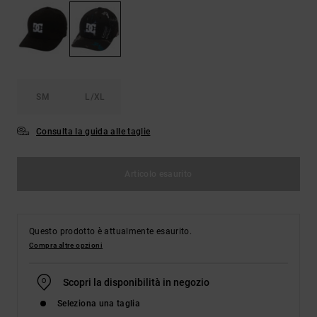
Borse e
risposte
zaini
alle
domande
più
Cinture e
frequenti e
portamonete
accedi al
nostro
SM
L/XL
modulo di
contatto.
Consulta la guida alle taglie
Consulta
le FAQ
Articolo esaurito
Questo prodotto è attualmente esaurito.
Compra altre opzioni
Scopri la disponibilità in negozio
Seleziona una taglia