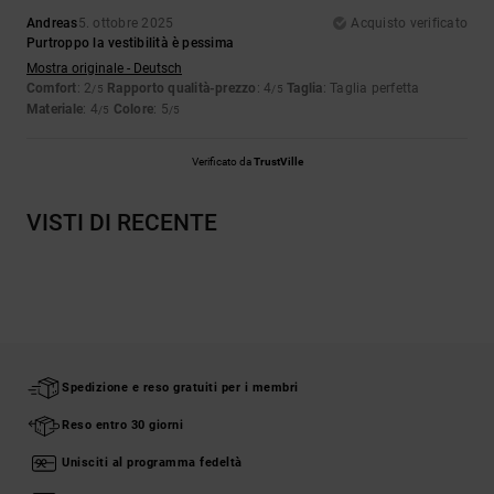
Andreas
5. ottobre 2025
Acquisto verificato
Purtroppo la vestibilità è pessima
Mostra originale - Deutsch
Comfort
: 2
Rapporto qualità-prezzo
: 4
Taglia
: Taglia perfetta
/5
/5
Materiale
: 4
Colore
: 5
/5
/5
Verificato da
TrustVille
VISTI DI RECENTE
Spedizione e reso gratuiti per i membri
Reso entro 30 giorni
Unisciti al programma fedeltà