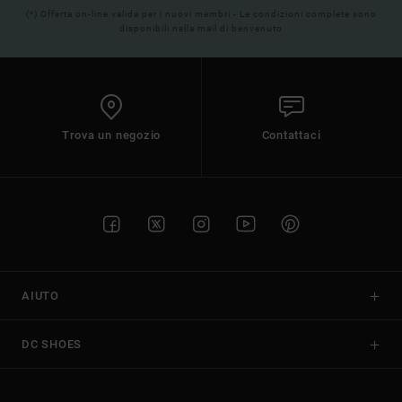
(*) Offerta on-line valida per i nuovi membri - Le condizioni complete sono
disponibili nella mail di benvenuto
Trova un negozio
Contattaci
AIUTO
DC SHOES