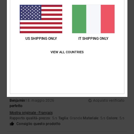
Randrianaivo
20. giugno 2026
Acquisto verificato
Il prodotto acquistato è buono
Mostra originale - Français
US SHIPPING ONLY
IT SHIPPING ONLY
Comfort
: 2
Rapporto qualità-prezzo
: 4
Taglia
: Taglia perfetta
/5
/5
Materiale
: 4
Colore
: 4
/5
/5
VIEW ALL COUNTRIES
Consiglio questo prodotto
5
/5
Benjamin
18. maggio 2026
Acquisto verificato
perfetto
Mostra originale - Français
Rapporto qualità-prezzo
: 5
Taglia
: Grande
Materiale
: 5
Colore
: 5
/5
/5
/5
Consiglio questo prodotto