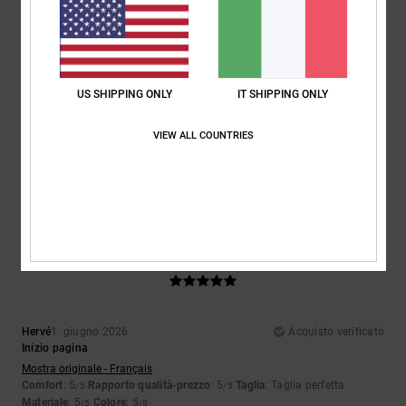
5
/5
US SHIPPING ONLY
IT SHIPPING ONLY
Hicham
23. giugno 2026
Acquisto verificato
Bellissimo cappellino, colori carini, di ottima fattura
VIEW ALL COUNTRIES
Mostra originale - Français
Comfort
: 5
Rapporto qualità-prezzo
: 4
Taglia
: Taglia perfetta
/5
/5
Materiale
: 5
Colore
: 5
/5
/5
Consiglio questo prodotto
5
/5
Hervé
1. giugno 2026
Acquisto verificato
Inizio pagina
Mostra originale - Français
Comfort
: 5
Rapporto qualità-prezzo
: 5
Taglia
: Taglia perfetta
/5
/5
Materiale
: 5
Colore
: 5
/5
/5