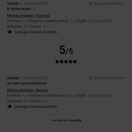
Yanick
30. dicembre 2025
Acquisto verificato
In primo piano
Mostra originale - Français
Comfort
: 5
Rapporto qualità-prezzo
: 5
Taglia
: Taglia perfetta
/5
/5
Materiale
: 5
Colore
: 5
/5
/5
Consiglio questo prodotto
5
/5
Andrea
3. novembre 2025
Acquisto verificato
Va tutto alla perfezione
Mostra originale - Deutsch
Comfort
: 5
Rapporto qualità-prezzo
: 5
Taglia
: Taglia perfetta
/5
/5
Materiale
: 5
Colore
: 5
/5
/5
Consiglio questo prodotto
Verificato da
TrustVille