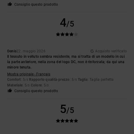
Consiglio questo prodotto
4
/5
Denis
22. maggio 2026
Acquisto verificato
Il tessuto in velluto sembra resistente, ma si tratta di un modello in cui
la parte anteriore, nella zona del logo DC, non è rinforzata; da qui una
minore tenuta.
Mostra originale - Français
Comfort
: 5
Rapporto qualità-prezzo
: 5
Taglia
: Taglia perfetta
/5
/5
Materiale
: 5
Colore
: 5
/5
/5
Consiglio questo prodotto
5
/5