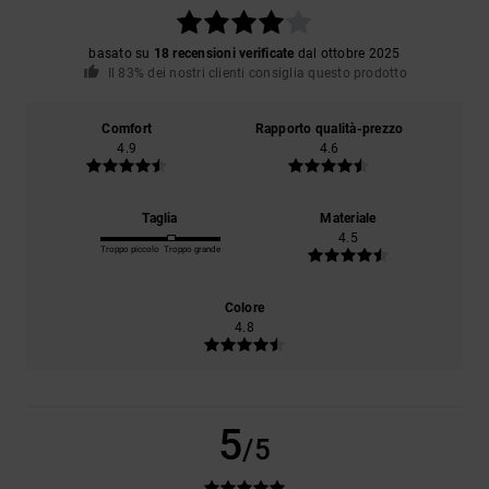
basato su
18 recensioni verificate
dal ottobre 2025
Il 83% dei nostri clienti consiglia questo prodotto
Comfort
Rapporto qualità-prezzo
4.9
4.6
Taglia
Materiale
4.5
Troppo piccolo
Troppo grande
Colore
4.8
5
/5