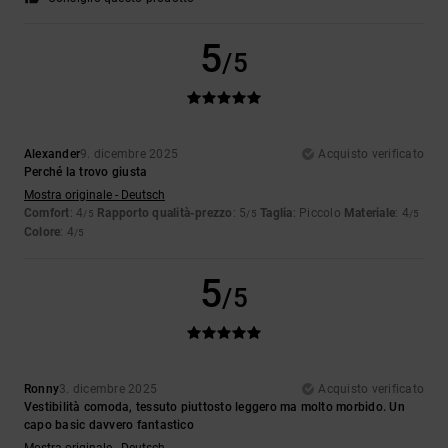
5
/5
Alexander
9. dicembre 2025
Acquisto verificato
Perché la trovo giusta
Mostra originale - Deutsch
Comfort
: 4
Rapporto qualità-prezzo
: 5
Taglia
: Piccolo
Materiale
: 4
/5
/5
/5
Colore
: 4
/5
5
/5
Ronny
3. dicembre 2025
Acquisto verificato
Vestibilità comoda, tessuto piuttosto leggero ma molto morbido. Un
capo basic davvero fantastico