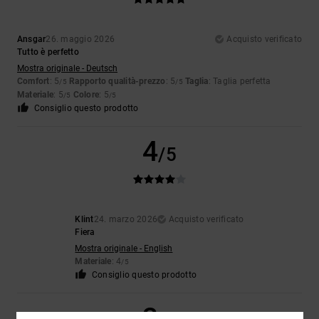
Ansgar
26. maggio 2026
Acquisto verificato
Tutto è perfetto
Mostra originale - Deutsch
Comfort
: 5
Rapporto qualità-prezzo
: 5
Taglia
: Taglia perfetta
/5
/5
Materiale
: 5
Colore
: 5
/5
/5
Consiglio questo prodotto
4
/5
Klint
24. marzo 2026
Acquisto verificato
Fiera
Mostra originale - English
Materiale
: 4
/5
Consiglio questo prodotto
3