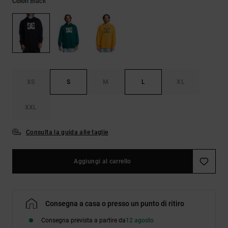
Black
Colori
Borse e
risposte
zaini
alle
domande
più
Cinture e
frequenti e
portamonete
accedi al
nostro
modulo di
contatto.
XS
S
M
L
XL
Consulta
XXL
le FAQ
Consulta la guida alle taglie
Aggiungi al carrello
Consegna a casa o presso un punto di ritiro
Consegna prevista a partire da
12 agosto