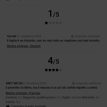
1
/5
Yannik
16. dicembre 2025
Acquisto verificato
Il taglio è un disastro, non ho mai visto un maglione così mal riuscito.
Mostra originale - Deutsch
4
/5
GREF METAL
9. dicembre 2025
Acquisto verificato
Il prodotto è ottimo, ma il tessuto è un po' più sottile rispetto a prima
Mostra originale - Français
Comfort
: 5
Rapporto qualità-prezzo
: 5
Taglia
: Grande
Materiale
: 4
/5
/5
/5
Colore
: 5
/5
Consiglio questo prodotto