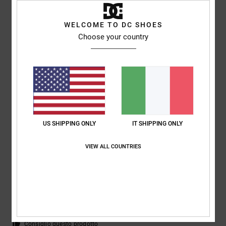
/5
WELCOME TO DC SHOES
Choose your country
Jürgen
31. gennaio 2026
Acquisto verificato
Tessuto relativamente sottile e cuciture non ben rifinite... C'erano fili
che spuntavano
Mostra originale - Deutsch
Comfort
: 5
Rapporto qualità-prezzo
: 3
Taglia
: Taglia perfetta
/5
/5
Materiale
: 2
Colore
: 5
/5
/5
4
US SHIPPING ONLY
IT SHIPPING ONLY
/5
VIEW ALL COUNTRIES
Yannick
22. gennaio 2026
Acquisto verificato
Nichel
Mostra originale - Français
Rapporto qualità-prezzo
: 4
Taglia
: Taglia perfetta
Materiale
: 4
/5
/5
Colore
: 4
/5
Consiglio questo prodotto