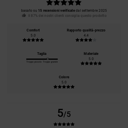
basato su
15 recensioni verificate
dal settembre 2025
Il 87% dei nostri clienti consiglia questo prodotto
Comfort
Rapporto qualità-prezzo
5.0
4.4
Taglia
Materiale
5.0
Troppo piccolo
Troppo grande
Colore
5.0
5
/5