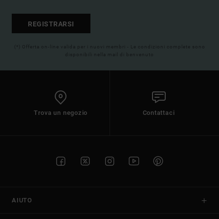
REGISTRARSI
(*) Offerta on-line valida per i nuovi membri - Le condizioni complete sono
disponibili nella mail di benvenuto
Trova un negozio
Contattaci
AIUTO