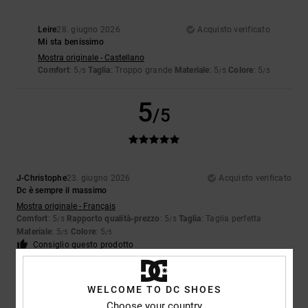
Leire
28. giugno 2026
Acquisto verificato
Mi sta benissimo
Mostra originale - Castellano
Comfort
: 5
Taglia
: Troppo grande
Materiale
: 5
Colore
: 5
/5
/5
/5
5
/5
J-Christophe
23. giugno 2026
Acquisto verificato
Dc è sempre il massimo
Mostra originale - Français
Comfort
: 5
Rapporto qualità-prezzo
: 5
Taglia
: Taglia perfetta
/5
/5
Materiale
: 5
Colore
: 5
/5
/5
Consiglio questo prodotto
5
/5
WELCOME TO DC SHOES
Choose your country