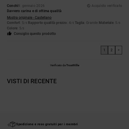
Conchi
9. gennaio 2026
Acquisto verificato
Davvero carina e di ottima qualità
Mostra originale - Castellano
Comfort
: 5
Rapporto qualità-prezzo
: 4
Taglia
: Grande
Materiale
: 5
/5
/5
/5
Colore
: 5
/5
Consiglio questo prodotto
1
2
>
Verificato da
TrustVille
VISTI DI RECENTE
Spedizione e reso gratuiti per i membri