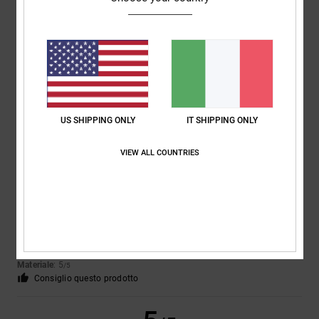
Marika
13. maggio 2026
Acquisto verificato
Perché è bella e comoda !
Comfort
: 5
Rapporto qualità-prezzo
: 5
Taglia
: Taglia perfetta
/5
/5
Materiale
: 5
Colore
: 5
/5
/5
Consiglio questo prodotto
US SHIPPING ONLY
IT SHIPPING ONLY
5
/5
VIEW ALL COUNTRIES
Frederic
12. maggio 2026
Acquisto verificato
Perfetto
Mostra originale - Français
Comfort
: 5
Rapporto qualità-prezzo
: 4
Taglia
: Taglia perfetta
/5
/5
Materiale
: 5
/5
Consiglio questo prodotto