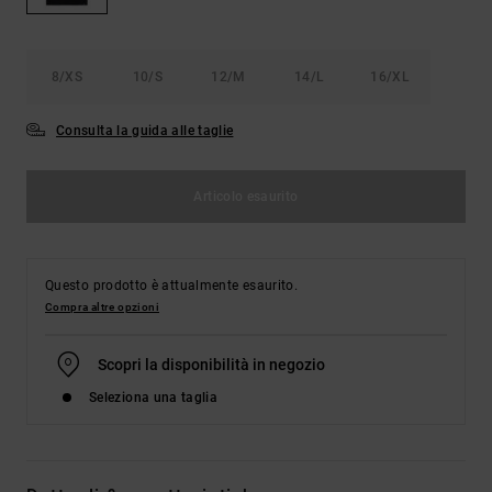
Borse e
risposte
zaini
alle
domande
più
8/XS
10/S
12/M
14/L
16/XL
Cinture e
frequenti e
portamonete
accedi al
Consulta la guida alle taglie
nostro
modulo di
contatto.
Articolo esaurito
Consulta
le FAQ
Questo prodotto è attualmente esaurito.
Compra altre opzioni
Scopri la disponibilità in negozio
Seleziona una taglia