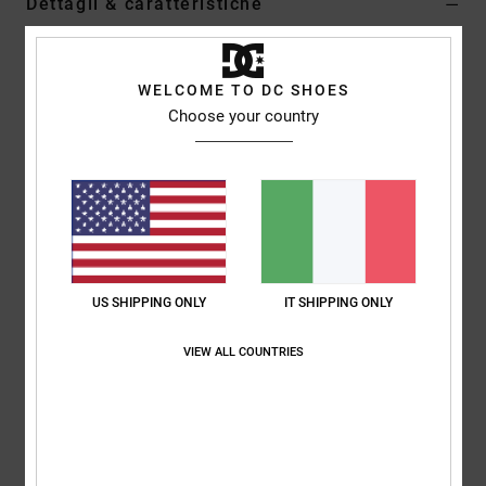
Dettagli & caratteristiche
Maglietta a maniche corte Nero Bambini
Style
ADBZT03175
Codice colore
kvj0
WELCOME TO DC SHOES
Choose your country
Caratteristiche
Tessuto:
tessuto in jersey di cotone [200 g/m2]
Vestibilità:
vestibilità standard
Collo:
Girocollo
Stampa plastisol sul petto
Etichetta serigrafata centrale sul collo posteriore
US SHIPPING ONLY
IT SHIPPING ONLY
Etichetta verticale sovrapposta sull'orlo
VIEW ALL COUNTRIES
Composizione
[Tessuto principale] 100% cotone
Spedizioni e Resi