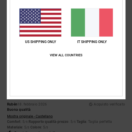
5
/5
Linda
3. aprile 2026
Acquisto verificato
Mia figlia adolescente è felicissima, le piace tantissimo
US SHIPPING ONLY
IT SHIPPING ONLY
Mostra originale - English
Comfort
: 5
Rapporto qualità-prezzo
: 5
Taglia
: Taglia perfetta
/5
/5
Materiale
: 5
Colore
: 5
/5
/5
VIEW ALL COUNTRIES
Consiglio questo prodotto
5
/5
Rubén
18. febbraio 2026
Acquisto verificato
Buona qualità
Mostra originale - Castellano
Comfort
: 5
Rapporto qualità-prezzo
: 5
Taglia
: Taglia perfetta
/5
/5
Materiale
: 5
Colore
: 5
/5
/5