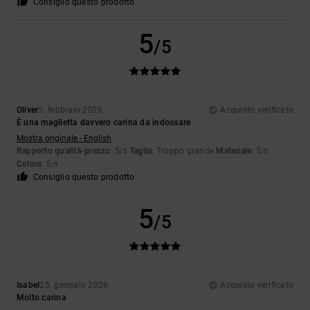
Consiglio questo prodotto
5
/5
Oliver
3. febbraio 2026
Acquisto verificato
È una maglietta davvero carina da indossare
Mostra originale - English
Rapporto qualità-prezzo
: 5
Taglia
: Troppo grande
Materiale
: 5
/5
/5
Colore
: 5
/5
Consiglio questo prodotto
5
/5
Isabel
25. gennaio 2026
Acquisto verificato
Molto carina