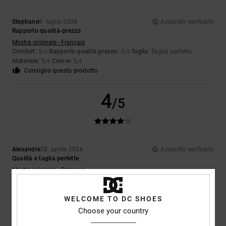
Stephane
8. luglio 2026
Acquisto verificato
Rapporto qualità-prezzo
Mostra originale - Français
Comfort
: 5
Rapporto qualità-prezzo
: 5
Taglia
: Taglia perfetta
/5
/5
Materiale
: 5
Colore
: 5
/5
/5
Consiglio questo prodotto
4
/5
Alexandre
28. aprile 2026
Acquisto verificato
Qualità e taglia perfette
Mostra originale - Français
Comfort
: 5
Rapporto qualità-prezzo
: 5
Taglia
: Taglia perfetta
/5
/5
Materiale
: 5
Colore
: 5
/5
/5
WELCOME TO DC SHOES
Consiglio questo prodotto
Choose your country