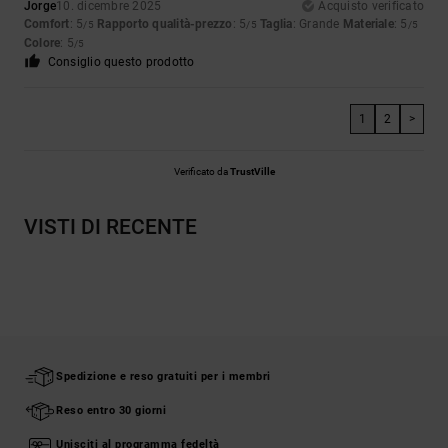
Jorge
10. dicembre 2025
Acquisto verificato
Comfort
: 5
Rapporto qualità-prezzo
: 5
Taglia
: Grande
Materiale
: 5
/5
/5
/5
Colore
: 5
/5
Consiglio questo prodotto
1
2
>
Verificato da
TrustVille
VISTI DI RECENTE
Spedizione e reso gratuiti per i membri
Reso entro 30 giorni
Unisciti al programma fedeltà