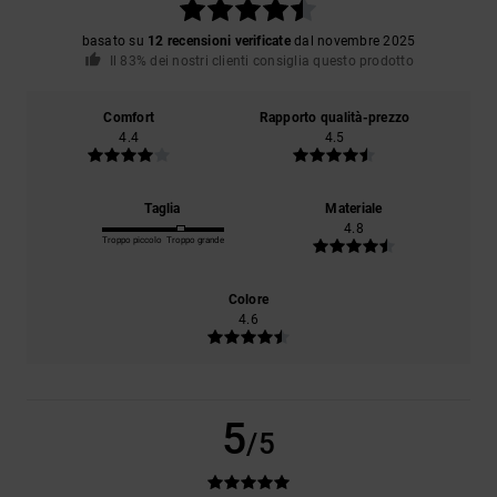
basato su
12 recensioni verificate
dal novembre 2025
Il 83% dei nostri clienti consiglia questo prodotto
Comfort
Rapporto qualità-prezzo
4.4
4.5
Taglia
Materiale
4.8
Troppo piccolo
Troppo grande
Colore
4.6
5
/5