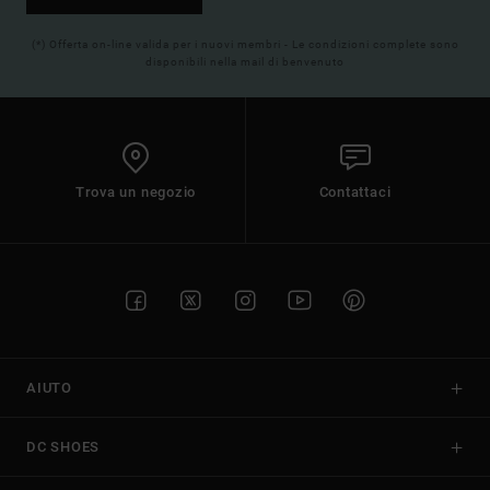
(*) Offerta on-line valida per i nuovi membri - Le condizioni complete sono
disponibili nella mail di benvenuto
Trova un negozio
Contattaci
AIUTO
DC SHOES