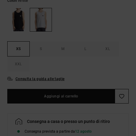
White
Colori
Borse e
risposte
zaini
alle
domande
più
Cinture e
frequenti e
portamonete
accedi al
nostro
modulo di
contatto.
XS
S
M
L
XL
Consulta
XXL
le FAQ
Consulta la guida alle taglie
Aggiungi al carrello
Consegna a casa o presso un punto di ritiro
Consegna prevista a partire da
12 agosto