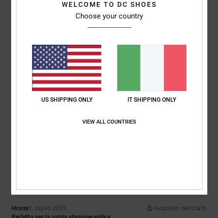
WELCOME TO DC SHOES
Choose your country
Comfort
Rapporto qualità-prezzo
5.0
5.0
Taglia
Materiale
5.0
Troppo piccolo
Troppo grande
US SHIPPING ONLY
IT SHIPPING ONLY
Colore
5.0
VIEW ALL COUNTRIES
5
/5
Hossy
2. luglio 2026
Acquisto verificato
Perfetto per la calda stagione estiva