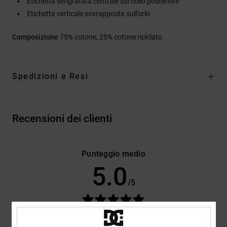
Etichetta serigrafata centrale sul collo posteriore
Etichetta verticale sovrapposta sull'orlo
Composizione
75% cotone, 25% cotone riciclato
Spedizioni e Resi
Recensioni dei clienti
Punteggio medio
5.0
/5
basato su
3 recensioni verificate
dal maggio 2026
Il 100% dei nostri clienti consiglia questo prodotto