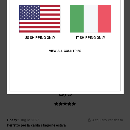
Comfort
Rapporto qualità-prezzo
5.0
5.0
Taglia
Materiale
5.0
US SHIPPING ONLY
IT SHIPPING ONLY
Troppo piccolo
Troppo grande
VIEW ALL COUNTRIES
Colore
5.0
5
/5
Hossy
2. luglio 2026
Acquisto verificato
Perfetto per la calda stagione estiva