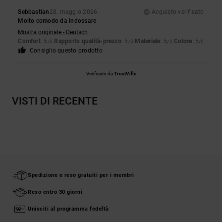
Sebbastian
28. maggio 2026
Acquisto verificato
Molto comodo da indossare
Mostra originale - Deutsch
Comfort
: 5
Rapporto qualità-prezzo
: 5
Materiale
: 5
Colore
: 5
/5
/5
/5
/5
Consiglio questo prodotto
Verificato da
TrustVille
VISTI DI RECENTE
Spedizione e reso gratuiti per i membri
Reso entro 30 giorni
Unisciti al programma fedeltà