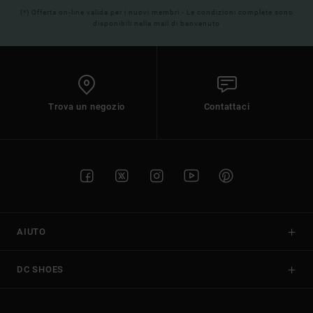
(*) Offerta on-line valida per i nuovi membri - Le condizioni complete sono
disponibili nella mail di benvenuto
Trova un negozio
Contattaci
AIUTO
DC SHOES