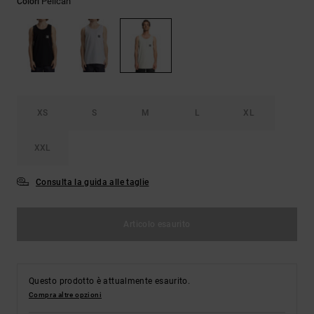
Pelican
Colori
Borse e
risposte
zaini
alle
domande
più
Cinture e
frequenti e
portamonete
accedi al
nostro
modulo di
contatto.
XS
S
M
L
XL
Consulta
XXL
le FAQ
Consulta la guida alle taglie
Articolo esaurito
Questo prodotto è attualmente esaurito.
Compra altre opzioni