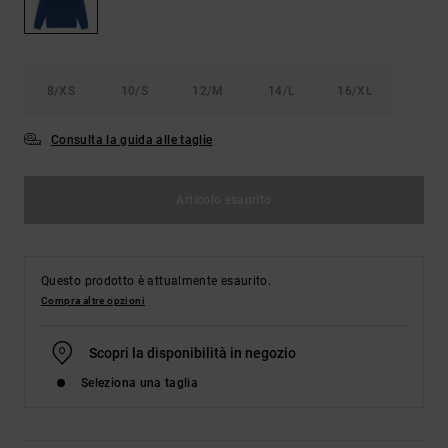
Borse e
risposte
zaini
alle
domande
più
Cinture e
frequenti e
8/XS
10/S
12/M
14/L
16/XL
portamonete
accedi al
nostro
Consulta la guida alle taglie
modulo di
contatto.
Consulta
Articolo esaurito
le FAQ
Questo prodotto è attualmente esaurito.
Compra altre opzioni
Scopri la disponibilità in negozio
Seleziona una taglia