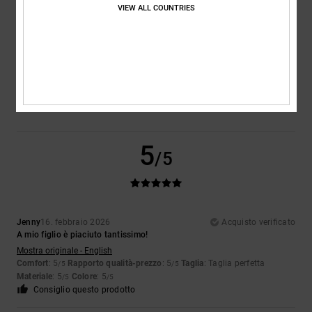
VIEW ALL COUNTRIES
Taglia
Materiale
4.5
Troppo piccolo
Troppo grande
Colore
5.0
5
/5
Jenny
16. febbraio 2026
Acquisto verificato
A mio figlio è piaciuto tantissimo!
Mostra originale - English
Comfort
: 5
Rapporto qualità-prezzo
: 5
Taglia
: Taglia perfetta
/5
/5
Materiale
: 5
Colore
: 5
/5
/5
Consiglio questo prodotto