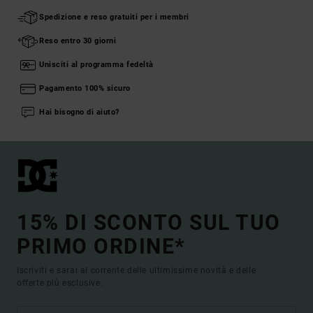
Spedizione e reso gratuiti per i membri
Reso entro 30 giorni
Unisciti al programma fedeltà
Pagamento 100% sicuro
Hai bisogno di aiuto?
15% DI SCONTO SUL TUO
PRIMO ORDINE*
Iscriviti e sarai al corrente delle ultimissime novità e delle
offerte più esclusive.