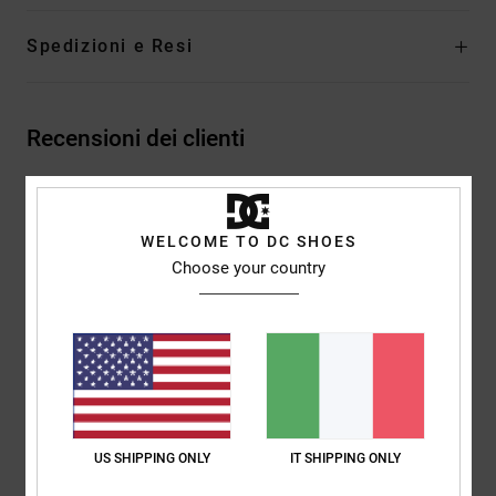
Spedizioni e Resi
Recensioni dei clienti
Punteggio medio
WELCOME TO DC SHOES
4.5
Choose your country
/5
basato su
2 recensioni verificate
dal ottobre 2025
Il 100% dei nostri clienti consiglia questo prodotto
Comfort
Rapporto qualità-prezzo
5.0
4.5
US SHIPPING ONLY
IT SHIPPING ONLY