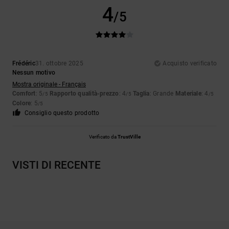
4
/5
Frédéric
31. ottobre 2025
Acquisto verificato
Nessun motivo
Mostra originale - Français
Comfort
: 5
Rapporto qualità-prezzo
: 4
Taglia
: Grande
Materiale
: 4
/5
/5
/5
Colore
: 5
/5
Consiglio questo prodotto
Verificato da
TrustVille
VISTI DI RECENTE