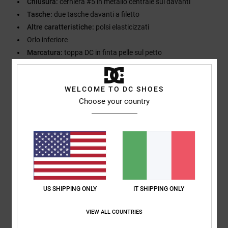
Chiusura:
cerniera #5 in metallo centrale sul davanti
Tasche:
due tasche davanti a filetto
Altre caratteristiche:
polsi elasticizzati
Orlo inferiore
Marcatura:
toppa DC in finta pelle sul petto
Composizione
[Tessuto principale] 100% cotone
WELCOME TO DC SHOES
Choose your country
Spedizioni e Resi
Recensioni dei clienti
US SHIPPING ONLY
IT SHIPPING ONLY
Punteggio medio
3.0
VIEW ALL COUNTRIES
/5