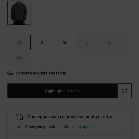
Borse e
risposte
zaini
alle
domande
più
Cinture e
frequenti e
portamonete
accedi al
nostro
XS
S
M
L
XL
modulo di
contatto.
XXL
Consulta
le FAQ
Consulta la guida alle taglie
Aggiungi al carrello
Consegna a casa o presso un punto di ritiro
Consegna prevista a partire da
10 agosto