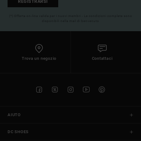
REGISTRARSI
(*) Offerta on-line valida per i nuovi membri - Le condizioni complete sono
disponibili nella mail di benvenuto
Trova un negozio
Contattaci
AIUTO
DC SHOES