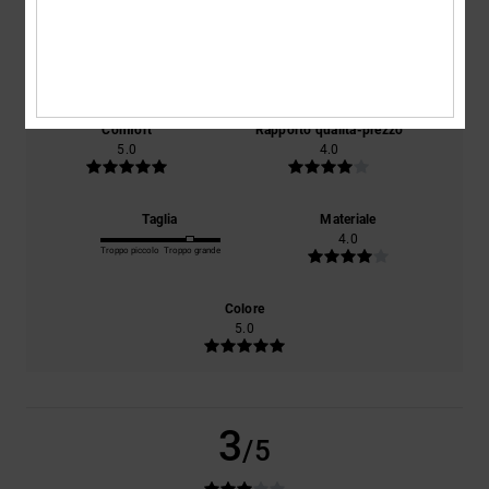
basato su
1 recensioni verificate
dal febbraio 2026
Il 0% dei nostri clienti consiglia questo prodotto
Comfort
Rapporto qualità-prezzo
5.0
4.0
Taglia
Materiale
4.0
Troppo piccolo
Troppo grande
Colore
5.0
3
/5