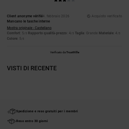
Client anonyme vérifié
4. febbraio 2026
Acquisto verificato
Mancano le tasche interne
Mostra originale - Castellano
Comfort
: 5
Rapporto qualità-prezzo
: 4
Taglia
: Grande
Materiale
: 4
/5
/5
/5
Colore
: 5
/5
Verificato da
TrustVille
VISTI DI RECENTE
Spedizione e reso gratuiti per i membri
Reso entro 30 giorni