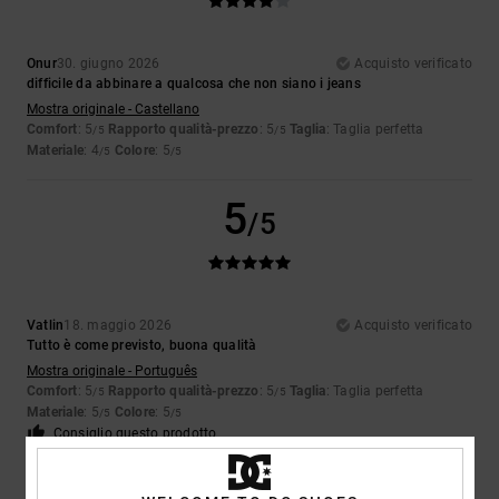
Onur
30. giugno 2026
Acquisto verificato
difficile da abbinare a qualcosa che non siano i jeans
Mostra originale - Castellano
Comfort
: 5
Rapporto qualità-prezzo
: 5
Taglia
: Taglia perfetta
/5
/5
Materiale
: 4
Colore
: 5
/5
/5
5
/5
Vatlin
18. maggio 2026
Acquisto verificato
Tutto è come previsto, buona qualità
Mostra originale - Português
Comfort
: 5
Rapporto qualità-prezzo
: 5
Taglia
: Taglia perfetta
/5
/5
Materiale
: 5
Colore
: 5
/5
/5
Consiglio questo prodotto