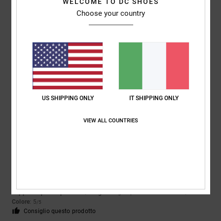
5
/5
WELCOME TO DC SHOES
Choose your country
Clement
26. aprile 2026
Acquisto verificato
Eccellente
Mostra originale - Français
Rapporto qualità-prezzo
: 5
Materiale
: 5
Colore
: 5
/5
/5
/5
Consiglio questo prodotto
US SHIPPING ONLY
IT SHIPPING ONLY
5
/5
VIEW ALL COUNTRIES
Javier
23. febbraio 2026
Acquisto verificato
Fantastico
Mostra originale - Castellano
Rapporto qualità-prezzo
: 5
Taglia
: Taglia perfetta
Materiale
: 5
/5
/5
Colore
: 5
/5
Consiglio questo prodotto