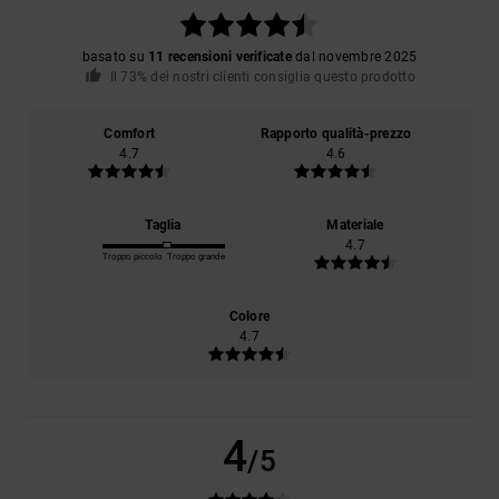
basato su
11 recensioni verificate
dal novembre 2025
Il 73% dei nostri clienti consiglia questo prodotto
Comfort
Rapporto qualità-prezzo
4.7
4.6
Taglia
Materiale
4.7
Troppo piccolo
Troppo grande
Colore
4.7
4
/5