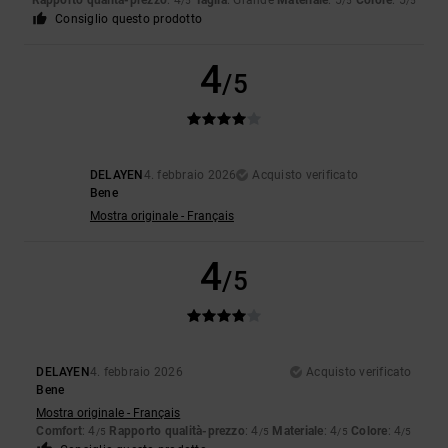
Rapporto qualità-prezzo
: 4
Taglia
: Grande
Materiale
: 5
Colore
: 5
/5
/5
/5
Consiglio questo prodotto
4
/5
DELAYEN
4. febbraio 2026
Acquisto verificato
Bene
Mostra originale - Français
4
/5
DELAYEN
4. febbraio 2026
Acquisto verificato
Bene
Mostra originale - Français
Comfort
: 4
Rapporto qualità-prezzo
: 4
Materiale
: 4
Colore
: 4
/5
/5
/5
/5