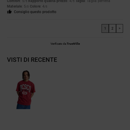
Comfort
: 5
Rapporto qualità-prezzo
: 4
Taglia
: Taglia perfetta
/5
/5
Materiale
: 5
Colore
: 4
/5
/5
Consiglio questo prodotto
1
2
>
Verificato da
TrustVille
VISTI DI RECENTE