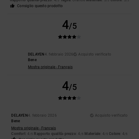
Rapporto qualità-prezzo
: 4
Taglia
: Grande
Materiale
: 5
Colore
: 5
/5
/5
/5
Consiglio questo prodotto
4
/5
DELAYEN
4. febbraio 2026
Acquisto verificato
Bene
Mostra originale - Français
4
/5
DELAYEN
4. febbraio 2026
Acquisto verificato
Bene
Mostra originale - Français
Comfort
: 4
Rapporto qualità-prezzo
: 4
Materiale
: 4
Colore
: 4
/5
/5
/5
/5