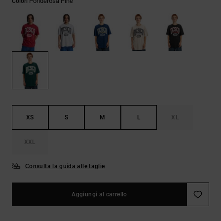
Ponderosa Pine
Colori
Borse e
risposte
zaini
alle
domande
più
Cinture e
frequenti e
portamonete
accedi al
nostro
modulo di
contatto.
Consulta
le FAQ
XS
S
M
L
XL
XXL
Consulta la guida alle taglie
Aggiungi al carrello