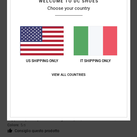
5
/5
WELCOME TO DC SHOES
Choose your country
Clement
26. aprile 2026
Acquisto verificato
Eccellente
Mostra originale - Français
Rapporto qualità-prezzo
: 5
Materiale
: 5
Colore
: 5
/5
/5
/5
Consiglio questo prodotto
US SHIPPING ONLY
IT SHIPPING ONLY
5
/5
VIEW ALL COUNTRIES
Javier
23. febbraio 2026
Acquisto verificato
Fantastico
Mostra originale - Castellano
Rapporto qualità-prezzo
: 5
Taglia
: Taglia perfetta
Materiale
: 5
/5
/5
Colore
: 5
/5
Consiglio questo prodotto