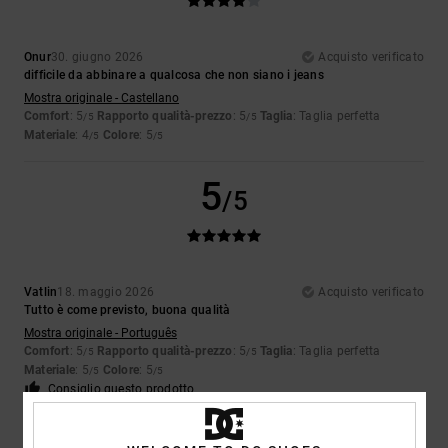
Onur
30. giugno 2026
Acquisto verificato
difficile da abbinare a qualcosa che non siano i jeans
Mostra originale - Castellano
Comfort
: 5
Rapporto qualità-prezzo
: 5
Taglia
: Taglia perfetta
/5
/5
Materiale
: 4
Colore
: 5
/5
/5
5
/5
Vatlin
18. maggio 2026
Acquisto verificato
Tutto è come previsto, buona qualità
Mostra originale - Português
Comfort
: 5
Rapporto qualità-prezzo
: 5
Taglia
: Taglia perfetta
/5
/5
Materiale
: 5
Colore
: 5
/5
/5
Consiglio questo prodotto