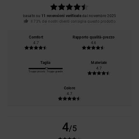
basato su
11 recensioni verificate
dal novembre 2025
Il 73% dei nostri clienti consiglia questo prodotto
Comfort
Rapporto qualità-prezzo
4.7
4.6
Taglia
Materiale
4.7
Troppo piccolo
Troppo grande
Colore
4.7
4
/5