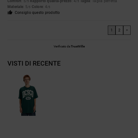
Comfort
: 5
Rapporto qualità-prezzo
: 4
Taglia
: Taglia perfetta
/5
/5
Materiale
: 5
Colore
: 4
/5
/5
Consiglio questo prodotto
1
2
>
Verificato da
TrustVille
VISTI DI RECENTE