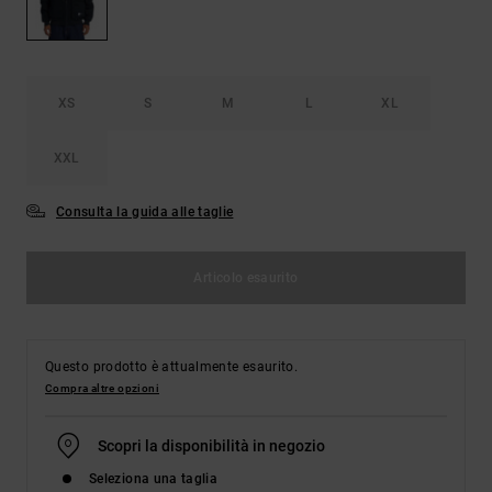
Borse e
risposte
zaini
alle
domande
più
Cinture e
frequenti e
XS
S
M
L
XL
portamonete
accedi al
nostro
modulo di
XXL
contatto.
Consulta la guida alle taglie
Consulta
le FAQ
Articolo esaurito
Questo prodotto è attualmente esaurito.
Compra altre opzioni
Scopri la disponibilità in negozio
Seleziona una taglia