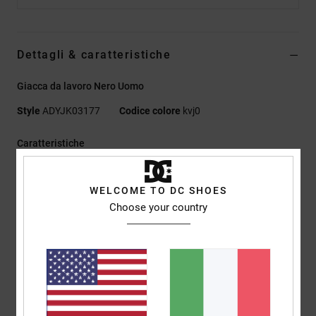
Dettagli & caratteristiche
Giacca da lavoro Nero Uomo
Style
ADYJK03177
Codice colore
kvj0
Caratteristiche
Tessuto ecosostenibile:
misto di cotone e poliestere
riciclato [250 g/m2]
WELCOME TO DC SHOES
Choose your country
Impermeabilizzazione:
il tessuto con trattamento DWR
[durable water repellent] ti mantiene all'asciutto e ti protegge
dagli elementi
Impermeabile
Fodera:
fodera in poliestere riciclato
Vestibilità:
vestibilità standard
Collo:
collo con cappuccio