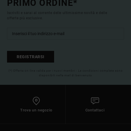
PRIMO ORDINE*
Iscriviti e sarai al corrente delle ultimissime novità e delle
offerte più esclusive.
REGISTRARSI
(*) Offerta on-line valida per i nuovi membri - Le condizioni complete sono
disponibili nella mail di benvenuto
Trova un negozio
Contattaci