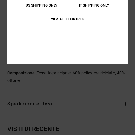
US SHIPPING ONLY
IT SHIPPING ONLY
Maniche:
maniche lunghe
Chiusura:
cerniera Vislon centrale sul davanti
VIEW ALL COUNTRIES
Tasche:
due tasche a soffietto applicate sul davanti con
patta
Tasca a filetto sul petto con chiusura automatica
Marcatura:
toppa DC in finta pelle sulla tasca inferiore
Altre caratteristiche: punto a coste su polsi e orlo inferiore
Cappuccio con coulisse
Composizione
[Tessuto principale] 60% poliestere riciclato, 40%
ottone
Spedizioni e Resi
VISTI DI RECENTE