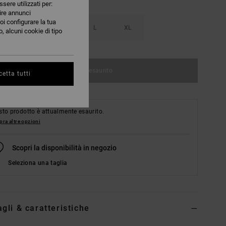
ssere utilizzati per:
nire annunci
oi configurare la tua
S
M
L
XL
, alcuni cookie di tipo
Articolo esaurito
etta tutti
to prodotto è attualmente esaurito.
ra altre opzioni
Scopri la disponibilità in negozio
Seleziona una taglia
agli & caratteristiche