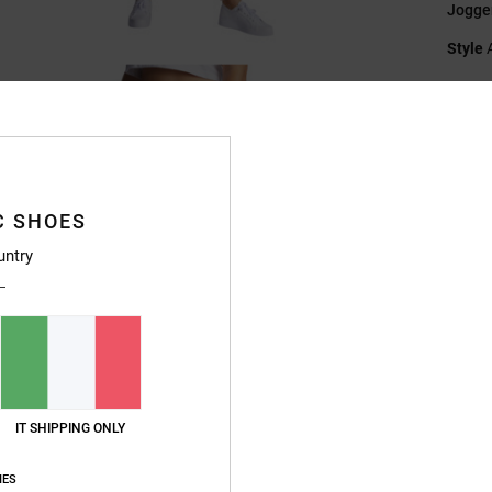
Jogge
Style
Caratt
T
Ve
V
C SHOES
A
Ta
untry
Fi
St
Compo
IT SHIPPING ONLY
Sped
IES