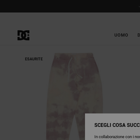
Salta
alle
informazioni
sul
prodotto
UOMO
ESAURITE
SCEGLI COSA SUCC
In collaborazione con i nos