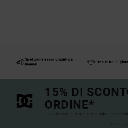
Spedizione e reso gratuiti per i
Reso entro 30 giorn
membri
15% DI SCONT
ORDINE*
Iscriviti e sarai al corrente delle ultimissime novi
(*) Offerta 