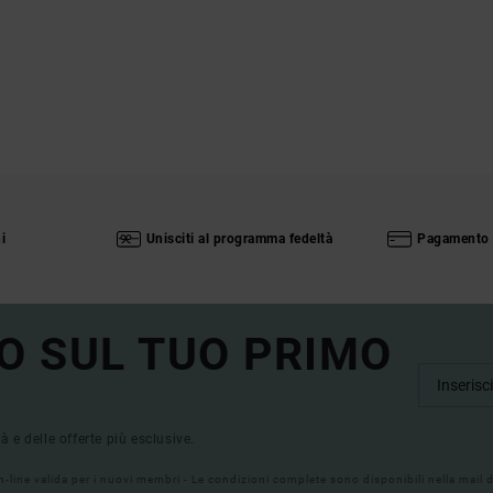
i
Unisciti al programma fedeltà
Pagamento 
O SUL TUO PRIMO
tà e delle offerte più esclusive.
on-line valida per i nuovi membri - Le condizioni complete sono disponibili nella mail