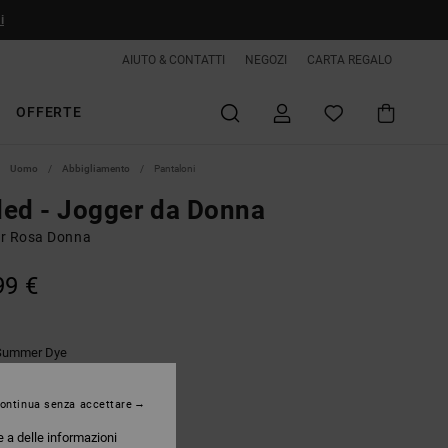
i
AIUTO & CONTATTI
NEGOZI
CARTA REGALO
OFFERTE
Uomo
Abbigliamento
Pantaloni
ed - Jogger da Donna
r Rosa Donna
99 €
Summer Dye
ontinua senza accettare
e a delle informazioni