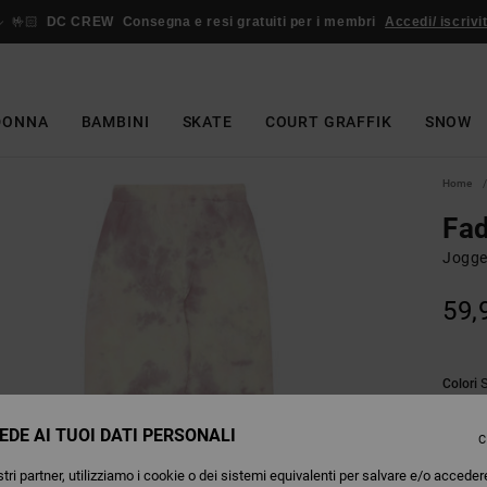
🤟🏻
DC CREW
Consegna e resi gratuiti per i membri
Accedi/ iscrivit
DONNA
BAMBINI
SKATE
COURT GRAFFIK
SNOW
Home
Fad
Jogge
59,
Colori
EDE AI TUOI DATI PERSONALI
C
tri partner, utilizziamo i cookie o dei sistemi equivalenti per salvare e/o acceder