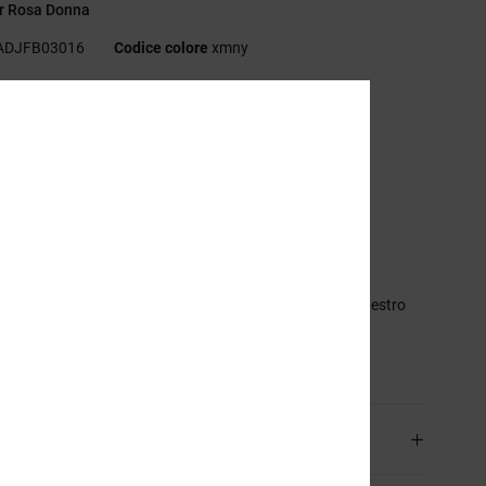
r Rosa Donna
ADJFB03016
Codice colore
xmny
eristiche
essuto:
pesante tessuto in spugna e cotone [330 g/m2]
stibilità:
vestibilità standard
ita:
vita a coste con elastico
sole e coulisse piatte con estremità ripiegate
sche laterali a filetto con chiusura a cerniera
nitura in tie dye a macchie
ampe in inchiostro a rilievo sull'anca sinistra e sull'orlo destro
sizione
[Tessuto principale] 100% cotone
izioni e Resi