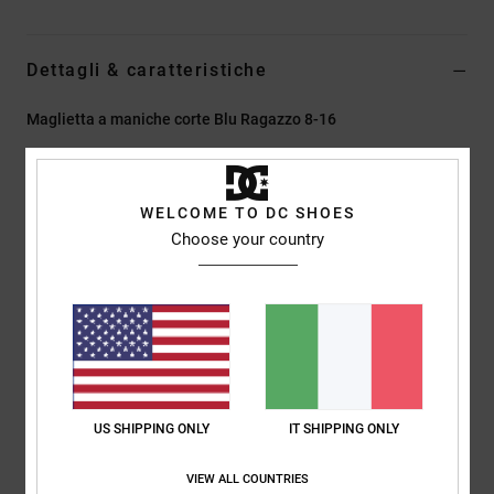
Dettagli & caratteristiche
Maglietta a maniche corte Blu Ragazzo 8-16
Style
EDBZT03437
Codice colore
bsw0
Caratteristiche
WELCOME TO DC SHOES
Choose your country
Tessuto:
jersey di cotone, cotone riciclato [200 g/m2]
Vestibilità standard
Girocollo
Stampe in plastisol sul petto sinistro e sulla schiena
Etichetta serigrafata centrale sul collo posteriore
Etichetta con morsetto verticale sull'orlo
US SHIPPING ONLY
IT SHIPPING ONLY
Composizione
[Tessuto principale] 75% cotone, 25% cotone
riciclato
VIEW ALL COUNTRIES