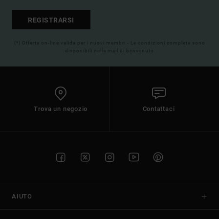
REGISTRARSI
(*) Offerta on-line valida per i nuovi membri - Le condizioni complete sono
disponibili nella mail di benvenuto
Trova un negozio
Contattaci
AIUTO