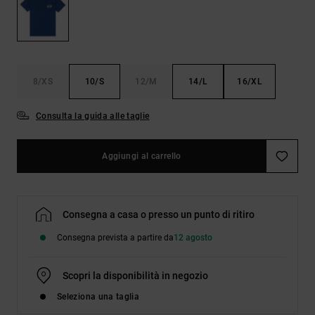
Borse e
risposte
zaini
alle
domande
più
Cinture e
frequenti e
portamonete
accedi al
8/XS
10/S
12/M
14/L
16/XL
nostro
modulo di
contatto.
Consulta la guida alle taglie
Consulta
le FAQ
Aggiungi al carrello
Consegna a casa o presso un punto di ritiro
Consegna prevista a partire da
12 agosto
Scopri la disponibilità in negozio
Seleziona una taglia