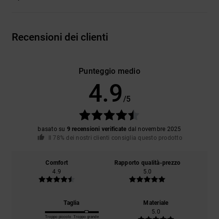
Recensioni dei clienti
Punteggio medio
4.9
/5
basato su
9 recensioni verificate
dal novembre 2025
Il 78% dei nostri clienti consiglia questo prodotto
Comfort
Rapporto qualità-prezzo
4.9
5.0
Taglia
Materiale
5.0
Troppo piccolo
Troppo grande