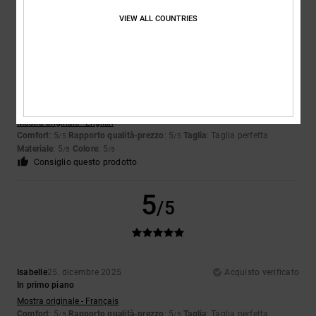
5
VIEW ALL COUNTRIES
/5
Kayleigh
12. gennaio 2026
Acquisto verificato
Mi piace tantissimo
Mostra originale - English
Comfort
: 5
Rapporto qualità-prezzo
: 5
Taglia
: Taglia perfetta
/5
/5
Materiale
: 5
Colore
: 5
/5
/5
Consiglio questo prodotto
5
/5
Isabelle
25. dicembre 2025
Acquisto verificato
In primo piano
Mostra originale - Français
Comfort
: 5
Rapporto qualità-prezzo
: 5
Taglia
: Taglia perfetta
/5
/5