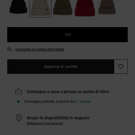
Borse e
risposte
zaini
alle
domande
più
Cinture e
frequenti e
portamonete
accedi al
1SZ
nostro
modulo di
contatto.
Consulta la guida alle taglie
Consulta
le FAQ
Aggiungi al carrello
Consegna a casa o presso un punto di ritiro
Consegna prevista a partire da
11 agosto
Scopri la disponibilità in negozio
Seleziona il mio negozio