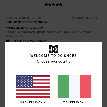
JUANJO
13. gennaio 2026
Acquisto verificato
Soddisfazione delle aspettative.
Mostra originale - Castellano
Comfort
: 5
Rapporto qualità-prezzo
: 5
Taglia
: Troppo grande
/5
/5
Materiale
: 5
/5
Consiglio questo prodotto
5
/5
WELCOME TO DC SHOES
Choose your country
JUANJO
13. gennaio 2026
Acquisto verificato
Soddisfazione delle aspettative.
Mostra originale - Castellano
Comfort
: 5
Rapporto qualità-prezzo
: 5
Taglia
: Troppo grande
/5
/5
Materiale
: 5
Colore
: 5
/5
/5
Consiglio questo prodotto
US SHIPPING ONLY
IT SHIPPING ONLY