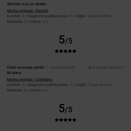
All'inizio è un po' stretto
Mostra originale - Deutsch
Comfort
: 4
Rapporto qualità-prezzo
: 5
Taglia
: Taglia perfetta
/5
/5
Materiale
: 5
Colore
: 4
/5
/5
5
/5
Client anonyme vérifié
17. novembre 2025
Acquisto verificato
Mi piace
Mostra originale - Castellano
Comfort
: 5
Rapporto qualità-prezzo
: 5
Taglia
: Troppo grande
/5
/5
Materiale
: 5
Colore
: 5
/5
/5
5
/5