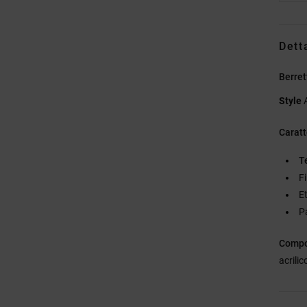
Dett
Berret
Style
Caratt
T
Fi
E
P
Compo
acrilic