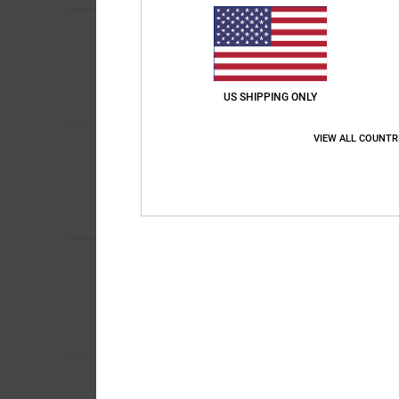
JUANJO
13. gennai
5
/5
Soddisfazione delle 
Mostra originale - Ca
Comfort
: 5
Rapport
/5
US SHIPPING ONLY
Consiglio quest
VIEW ALL COUNTR
JUANJO
13. gennai
5
/5
Soddisfazione delle 
Mostra originale - Ca
Comfort
: 5
Rapport
/5
Consiglio quest
JUANJO
13. gennai
5
/5
Soddisfazione delle 
Mostra originale - Ca
Comfort
: 5
Rapport
/5
Consiglio quest
Kayleigh
12. gennai
5
Mi piace tantissimo