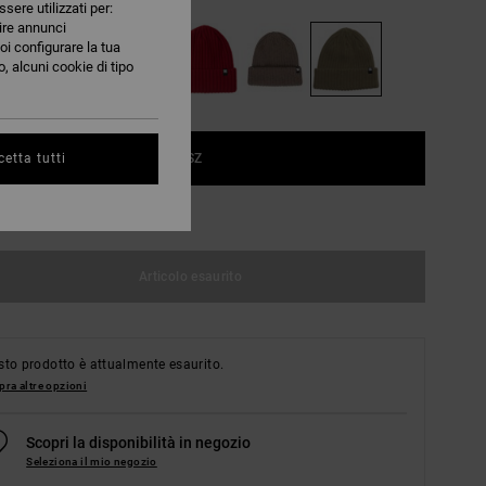
ssere utilizzati per:
nire annunci
oi configurare la tua
, alcuni cookie di tipo
1SZ
etta tutti
nsulta la guida alle taglie
Articolo esaurito
to prodotto è attualmente esaurito.
ra altre opzioni
Scopri la disponibilità in negozio
Seleziona il mio negozio