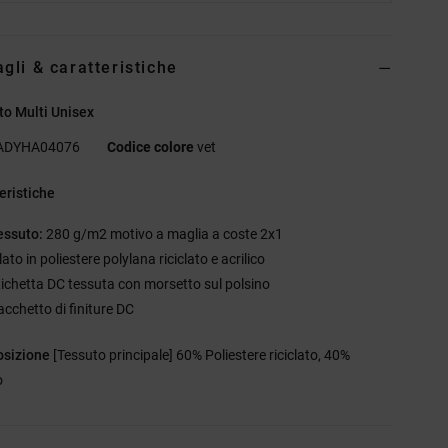
agli & caratteristiche
to Multi Unisex
ADYHA04076
Codice colore
vet
eristiche
essuto:
280 g/m2 motivo a maglia a coste 2x1
lato in poliestere polylana riciclato e acrilico
tichetta DC tessuta con morsetto sul polsino
acchetto di finiture DC
sizione
[Tessuto principale] 60% Poliestere riciclato, 40%
o