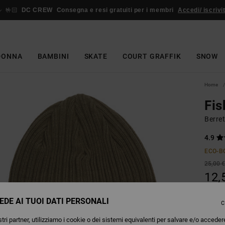
🤟🏻
DC CREW
Consegna e resi gratuiti per i membri
Accedi/ iscrivit
DONNA
BAMBINI
SKATE
COURT GRAFFIK
SNOW
Home
Fis
Berret
4.9
ECO-B
25,00 
12,
OFFER
EDE AI TUOI DATI PERSONALI
C
tri partner, utilizziamo i cookie o dei sistemi equivalenti per salvare e/o acceder
V
Colori