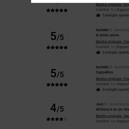
/5
Mostra originale - En
Comfort
: 5
Rapport
/5
Consiglio quest
Isabelle
25. dicembr
5
/5
In primo piano
Mostra originale - Fr
Comfort
: 5
Rapport
/5
Consiglio quest
Isabelle
25. dicembr
5
/5
Cappellino
Mostra originale - Fr
Comfort
: 5
Rapport
/5
Consiglio quest
4
Joel
25. novembre 2
/5
All'inizio è un po' str
Mostra originale - De
Comfort
: 4
Rapport
/5