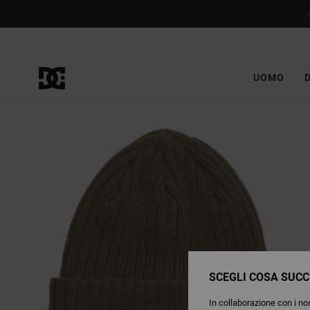
Salta
alle
informazioni
sul
prodotto
UOMO
SCEGLI COSA SUCC
In collaborazione con i nos