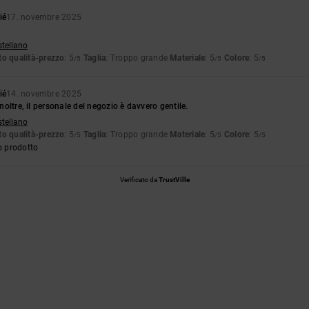
ié
17. novembre 2025
stellano
o qualità-prezzo
: 5
Taglia
: Troppo grande
Materiale
: 5
Colore
: 5
/5
/5
/5
ié
14. novembre 2025
 Inoltre, il personale del negozio è davvero gentile.
stellano
o qualità-prezzo
: 5
Taglia
: Troppo grande
Materiale
: 5
Colore
: 5
/5
/5
/5
o prodotto
Verificato da
TrustVille