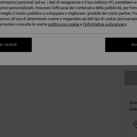
formazioni personali (ad es. i dati di navigazione e il tuo indirizzo IP) potrebbero e
azioni personalizzati, misurare l’efficacia dei contenuti e della pubblicità, per for
eglio il nostro pubblico o sviluppare e migliorare i prodotti dei nostri partner. Pu
senso all’uso di determinati cookie o negandolo ad altri tipi di cookie (ad esempio
nformazioni consulta la nostra
politica sui cookie
e
l'informativa sulla privacy
.
ei cookie
Acc
Co
Ques
Comp