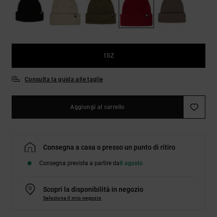
Borse e
risposte
zaini
alle
domande
più
Cinture e
frequenti e
portamonete
accedi al
1SZ
nostro
modulo di
contatto.
Consulta la guida alle taglie
Consulta
le FAQ
Aggiungi al carrello
Consegna a casa o presso un punto di ritiro
Consegna prevista a partire da
8 agosto
Scopri la disponibilità in negozio
Seleziona il mio negozio