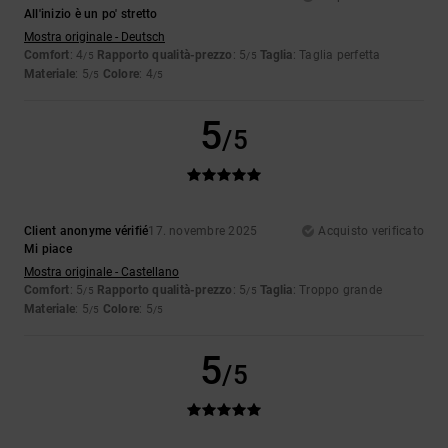
All'inizio è un po' stretto
Mostra originale - Deutsch
Comfort
: 4
Rapporto qualità-prezzo
: 5
Taglia
: Taglia perfetta
/5
/5
Materiale
: 5
Colore
: 4
/5
/5
5
/5
Client anonyme vérifié
17. novembre 2025
Acquisto verificato
Mi piace
Mostra originale - Castellano
Comfort
: 5
Rapporto qualità-prezzo
: 5
Taglia
: Troppo grande
/5
/5
Materiale
: 5
Colore
: 5
/5
/5
5
/5