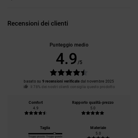
Recensioni dei clienti
Punteggio medio
4.9
/5
basato su
9 recensioni verificate
dal novembre 2025
Il 78% dei nostri clienti consiglia questo prodotto
Comfort
Rapporto qualità-prezzo
4.9
5.0
Taglia
Materiale
5.0
Troppo piccolo
Troppo grande