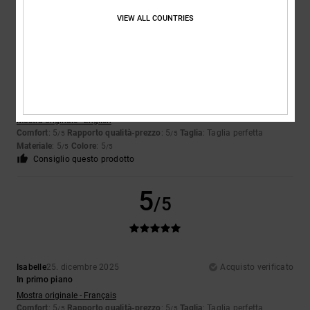
5
VIEW ALL COUNTRIES
/5
Kayleigh
12. gennaio 2026
Acquisto verificato
Mi piace tantissimo
Mostra originale - English
Comfort
: 5
Rapporto qualità-prezzo
: 5
Taglia
: Taglia perfetta
/5
/5
Materiale
: 5
Colore
: 5
/5
/5
Consiglio questo prodotto
5
/5
Isabelle
25. dicembre 2025
Acquisto verificato
In primo piano
Mostra originale - Français
Comfort
: 5
Rapporto qualità-prezzo
: 5
Taglia
: Taglia perfetta
/5
/5