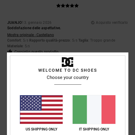
JUANJO
13. gennaio 2026
Acquisto verificato
Soddisfazione delle aspettative.
Mostra originale - Castellano
Comfort
: 5
Rapporto qualità-prezzo
: 5
Taglia
: Troppo grande
/5
/5
Materiale
: 5
/5
Consiglio questo prodotto
5
/5
WELCOME TO DC SHOES
Choose your country
JUANJO
13. gennaio 2026
Acquisto verificato
Soddisfazione delle aspettative.
Mostra originale - Castellano
Comfort
: 5
Rapporto qualità-prezzo
: 5
Taglia
: Troppo grande
/5
/5
Materiale
: 5
Colore
: 5
/5
/5
Consiglio questo prodotto
US SHIPPING ONLY
IT SHIPPING ONLY